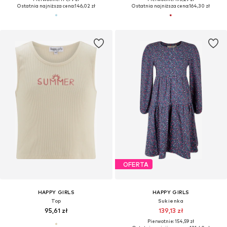
Ostatnia najniższa cena:
146,02 zł
Ostatnia najniższa cena:
164,30 zł
OFERTA
HAPPY GIRLS
HAPPY GIRLS
Top
Sukienka
95,61 zł
139,13 zł
Pierwotnie: 154,59 zł