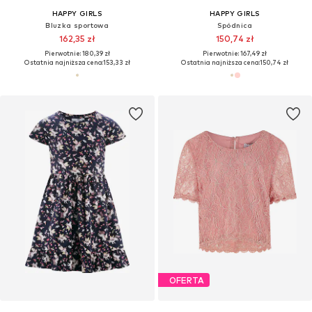
HAPPY GIRLS
HAPPY GIRLS
Bluzka sportowa
Spódnica
162,35 zł
150,74 zł
Pierwotnie: 180,39 zł
Pierwotnie: 167,49 zł
Ostatnia najniższa cena:
153,33 zł
Ostatnia najniższa cena:
150,74 zł
OFERTA