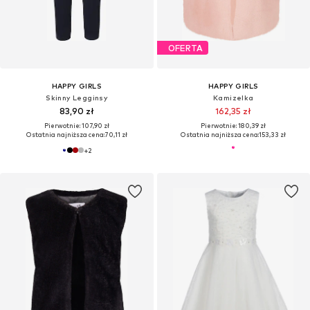
OFERTA
HAPPY GIRLS
HAPPY GIRLS
Skinny Legginsy
Kamizelka
83,90 zł
162,35 zł
Pierwotnie: 107,90 zł
Pierwotnie: 180,39 zł
Ostatnia najniższa cena:
70,11 zł
Ostatnia najniższa cena:
153,33 zł
+
2