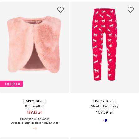
OFERTA
HAPPY GIRLS
HAPPY GIRLS
Kamizelka
Slimfit Legginsy
139,13 zł
107,29 zł
Pierwotnie: 154,59 zł
Ostatnia najniższa cena:
131,40 zł