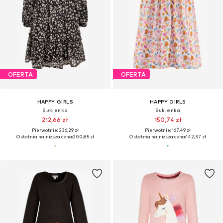
OFERTA
OFERTA
HAPPY GIRLS
HAPPY GIRLS
Sukienka
Sukienka
212,66 zł
150,74 zł
Pierwotnie: 236,29 zł
Pierwotnie: 167,49 zł
Ostatnia najniższa cena:
200,85 zł
Ostatnia najniższa cena:
142,37 zł