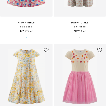
HAPPY GIRLS
HAPPY GIRLS
Sukienka
Sukienka
176,05 zł
182,12 zł