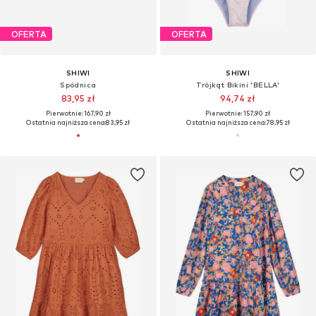
OFERTA
OFERTA
SHIWI
SHIWI
Spódnica
Trójkąt Bikini 'BELLA'
83,95 zł
94,74 zł
Pierwotnie: 167,90 zł
Pierwotnie: 157,90 zł
Ostatnia najniższa cena:
83,95 zł
Ostatnia najniższa cena:
78,95 zł