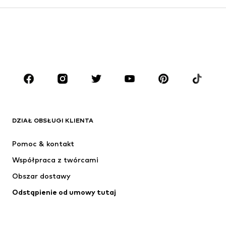
Dzieci (92-140 cm)
Młodzież (140-176 cm)
CHŁOPCY
Dzieci (92-140 cm)
Młodzież (140-176 cm)
MARKI
ADIDAS ORIGINALS
Nike Sportswear
Next
ADIDAS SPORTSWEAR
DZIAŁ OBSŁUGI KLIENTA
NIKE
ADIDAS PERFORMANCE
Pomoc & kontakt
NAME IT
SUPERFIT
Współpraca z twórcami
Obszar dostawy
Odstąpienie od umowy tutaj