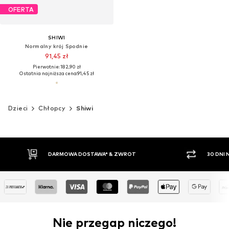
OFERTA
SHIWI
Normalny krój Spodnie
91,45 zł
Pierwotnie: 182,90 zł
Ostatnia najniższa cena:
91,45 zł
Dzieci
Chłopcy
Shiwi
30 DNI NA ZWROT TOWARU
PŁATNO
Nie przegap niczego!