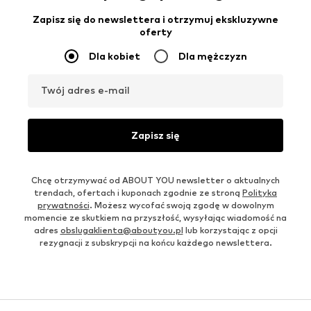
Zapisz się do newslettera i otrzymuj ekskluzywne
oferty
Dla kobiet
Dla mężczyzn
Twój adres e-mail
Zapisz się
Chcę otrzymywać od ABOUT YOU newsletter o aktualnych
trendach, ofertach i kuponach zgodnie ze stroną
Polityka
prywatności
. Możesz wycofać swoją zgodę w dowolnym
momencie ze skutkiem na przyszłość, wysyłając wiadomość na
adres
obslugaklienta@aboutyou.pl
lub korzystając z opcji
rezygnacji z subskrypcji na końcu każdego newslettera.