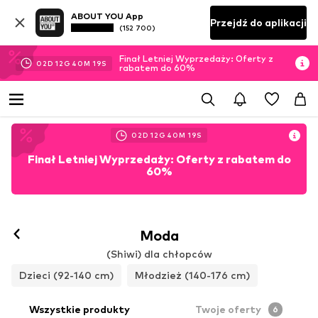
ABOUT YOU App
Przejdź do aplikacji
(152 700)
Finał Letniej Wyprzedaży: Oferty z
02
D
12
G
40
M
18
S
rabatem do 60%
02
D
12
G
40
M
18
S
Finał Letniej Wyprzedaży: Oferty z rabatem do
60%
Moda
(Shiwi) dla chłopców
Dzieci (92-140 cm)
Młodzież (140-176 cm)
Wszystkie produkty
Twoje oferty
6