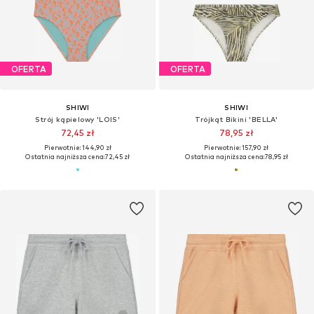
OFERTA
OFERTA
SHIWI
SHIWI
Strój kąpielowy 'LOIS'
Trójkąt Bikini 'BELLA'
72,45 zł
78,95 zł
Pierwotnie: 144,90 zł
Pierwotnie: 157,90 zł
Ostatnia najniższa cena:
72,45 zł
Ostatnia najniższa cena:
78,95 zł