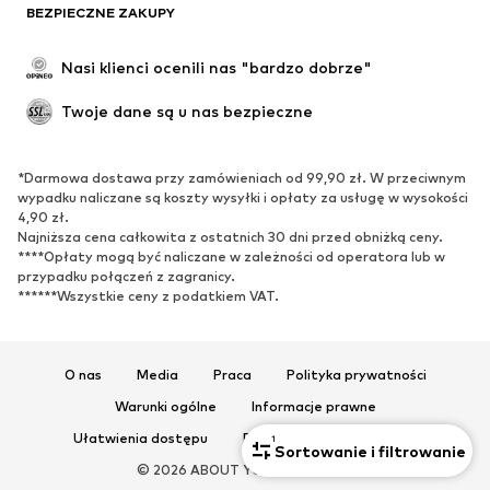
BEZPIECZNE ZAKUPY
Nasi klienci ocenili nas "bardzo dobrze"
Twoje dane są u nas bezpieczne
*Darmowa dostawa przy zamówieniach od 99,90 zł. W przeciwnym
wypadku naliczane są koszty wysyłki i opłaty za usługę w wysokości
4,90 zł.
Najniższa cena całkowita z ostatnich 30 dni przed obniżką ceny.
****Opłaty mogą być naliczane w zależności od operatora lub w
przypadku połączeń z zagranicy.
******Wszystkie ceny z podatkiem VAT.
O nas
Media
Praca
Polityka prywatności
Warunki ogólne
Informacje prawne
Ułatwienia dostępu
Bezpieczeństwo produktu
1
Sortowanie i filtrowanie
© 2026 ABOUT YOU SE & Co. KG