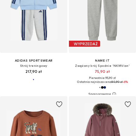
WYPRZEDAŻ
ADIDAS SPORTSWEAR
NAME IT
Strój treningowy
Zwężany krój Spodnie 'NKMVian'
217,90 zł
75,90 zł
Pierwotnie: 95,90 zł
Ostatnia najniższa cena:
80,90 zł
-6%