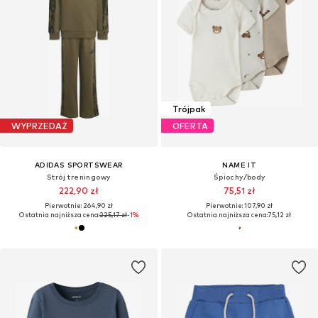
Trójpak
WYPRZEDAŻ
OFERTA
ADIDAS SPORTSWEAR
NAME IT
Strój treningowy
Śpiochy/body
222,90 zł
75,51 zł
Pierwotnie: 264,90 zł
Pierwotnie: 107,90 zł
Ostatnia najniższa cena:
225,17 zł
-1%
Ostatnia najniższa cena:
75,12 zł