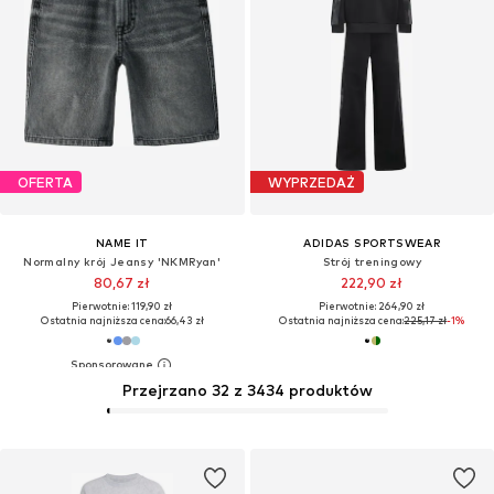
OFERTA
WYPRZEDAŻ
NAME IT
ADIDAS SPORTSWEAR
Normalny krój Jeansy 'NKMRyan'
Strój treningowy
80,67 zł
222,90 zł
Pierwotnie: 119,90 zł
Pierwotnie: 264,90 zł
Ostatnia najniższa cena:
66,43 zł
Ostatnia najniższa cena:
225,17 zł
-1%
Przejrzano 32 z 3434 produktów