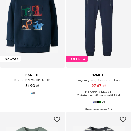
Nowość
OFERTA
NAME IT
NAME IT
Bluza 'NMMLORENZO'
Zwężany krój Spodnie 'Honk'
81,90 zł
97,67 zł
Pierwotnie: 129,90 zł
Ostatnia najniższa cena:
91,72 zł
+
3