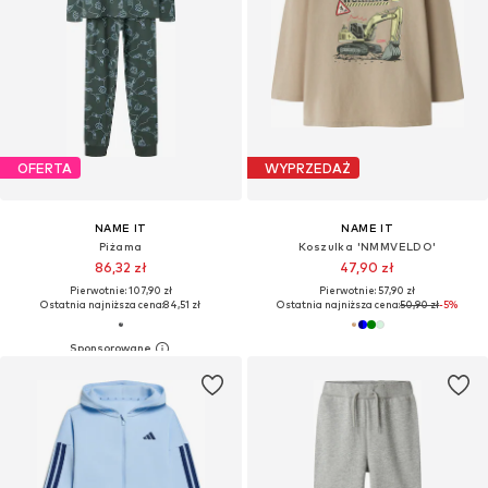
OFERTA
WYPRZEDAŻ
NAME IT
NAME IT
Piżama
Koszulka 'NMMVELDO'
86,32 zł
47,90 zł
Pierwotnie: 107,90 zł
Pierwotnie: 57,90 zł
Ostatnia najniższa cena:
84,51 zł
Ostatnia najniższa cena:
50,90 zł
-5%