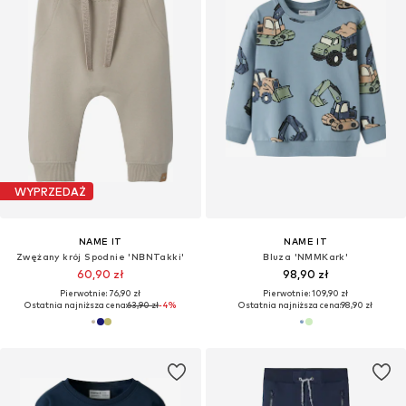
WYPRZEDAŻ
NAME IT
NAME IT
Zwężany krój Spodnie 'NBNTakki'
Bluza 'NMMKark'
60,90 zł
98,90 zł
Pierwotnie: 76,90 zł
Pierwotnie: 109,90 zł
Ostatnia najniższa cena:
63,90 zł
-4%
Ostatnia najniższa cena:
98,90 zł