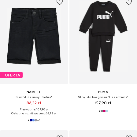
OFERTA
NAME IT
PUMA
Slimfit Jeansy 'Sofus'
Strój do biegania 'Essentials'
86,32 zł
157,90 zł
Pierwotnie: 107,90 zł
Ostatnia najniższa cena:
65,73 zł
+
1