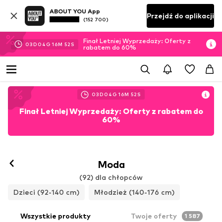
ABOUT YOU App
Przejdź do aplikacji
(152 700)
Finał Letniej Wyprzedaży: Oferty z
03
D
04
G
16
M
50
S
rabatem do 60%
03
D
04
G
16
M
50
S
Finał Letniej Wyprzedaży: Oferty z rabatem do
60%
Moda
(92) dla chłopców
Dzieci (92-140 cm)
Młodzież (140-176 cm)
Wszystkie produkty
Twoje oferty
1 587