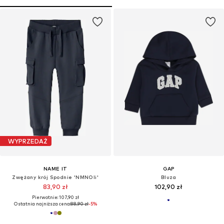
WYPRZEDAŻ
NAME IT
GAP
Zwężany krój Spodnie 'NMNOli'
Bluza
83,90 zł
102,90 zł
Pierwotnie: 107,90 zł
Ostatnia najniższa cena:
88,90 zł
-5%