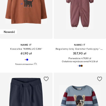
Nowość
NAME IT
NAME IT
Koszulka 'NMMLUCCAN'
Regularny krój Garnitur funkcyjny 'NMNSnow10'
61,90 zł
357,90 zł
Pierwotnie: 479,90 zł
Ostatnia najniższa cena:
143,16 zł