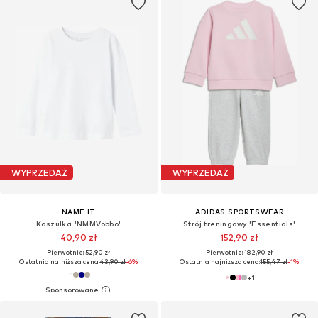
WYPRZEDAŻ
WYPRZEDAŻ
NAME IT
ADIDAS SPORTSWEAR
Koszulka 'NMMVobbo'
Strój treningowy 'Essentials'
40,90 zł
152,90 zł
Pierwotnie: 52,90 zł
Pierwotnie: 182,90 zł
Ostatnia najniższa cena:
43,90 zł
-6%
Ostatnia najniższa cena:
155,47 zł
-1%
+
1