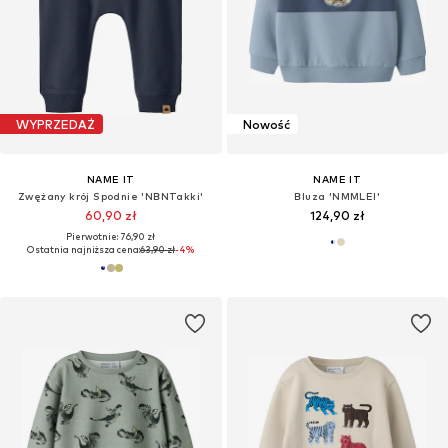
WYPRZEDAŻ
Nowość
NAME IT
NAME IT
Zwężany krój Spodnie 'NBNTakki'
Bluza 'NMMLEI'
60,90 zł
124,90 zł
Pierwotnie: 76,90 zł
Ostatnia najniższa cena:
63,90 zł
-4%