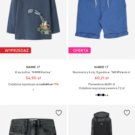
WYPRZEDAŻ
OFERTA
NAME IT
NAME IT
Koszulka 'NMMKarke'
Normalny krój Spodnie 'NKMVermo'
54,90 zł
60,21 zł
Ostatnia najniższa cena:
61,90 zł
-11%
Pierwotnie: 66,90 zł
Ostatnia najniższa cena:
44,72 zł
+
4