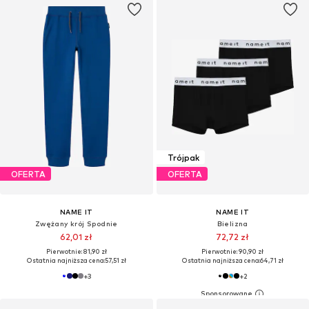
Trójpak
OFERTA
OFERTA
NAME IT
NAME IT
Zwężany krój Spodnie
Bielizna
62,01 zł
72,72 zł
Pierwotnie: 81,90 zł
Pierwotnie: 90,90 zł
Ostatnia najniższa cena:
57,51 zł
Ostatnia najniższa cena:
64,71 zł
+
3
+
2