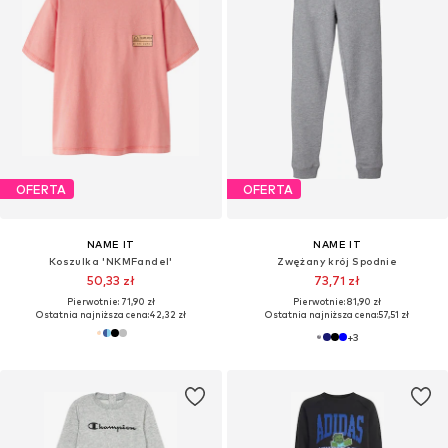
OFERTA
OFERTA
NAME IT
NAME IT
Koszulka 'NKMFandel'
Zwężany krój Spodnie
50,33 zł
73,71 zł
Pierwotnie: 71,90 zł
Pierwotnie: 81,90 zł
Ostatnia najniższa cena:
42,32 zł
Ostatnia najniższa cena:
57,51 zł
+
3