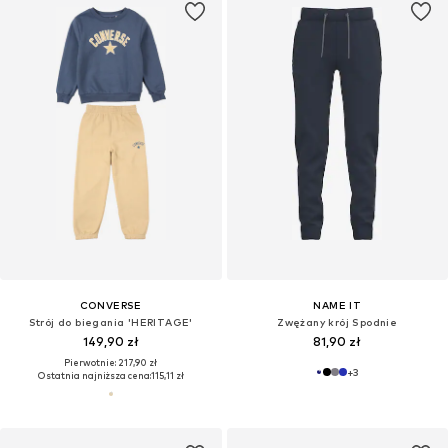
CONVERSE
NAME IT
Strój do biegania 'HERITAGE'
Zwężany krój Spodnie
149,90 zł
81,90 zł
Pierwotnie: 217,90 zł
+
3
Ostatnia najniższa cena:
115,11 zł