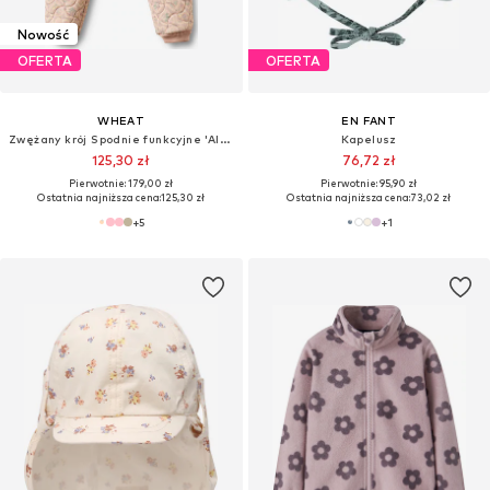
Nowość
OFERTA
OFERTA
WHEAT
EN FANT
Zwężany krój Spodnie funkcyjne 'Alex'
Kapelusz
125,30 zł
76,72 zł
Pierwotnie: 179,00 zł
Pierwotnie: 95,90 zł
Ostatnia najniższa cena:
125,30 zł
Ostatnia najniższa cena:
73,02 zł
+
5
+
1