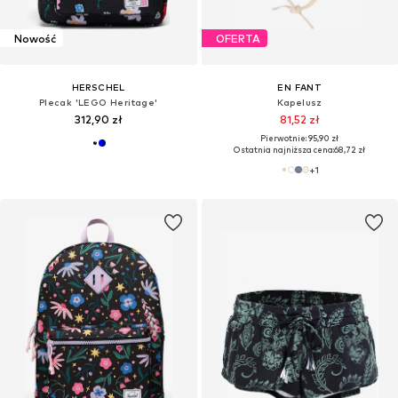
Nowość
OFERTA
HERSCHEL
EN FANT
Plecak 'LEGO Heritage'
Kapelusz
312,90 zł
81,52 zł
Pierwotnie: 95,90 zł
Ostatnia najniższa cena:
68,72 zł
+
1