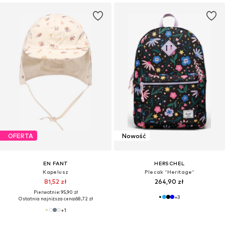
OFERTA
Nowość
EN FANT
HERSCHEL
Kapelusz
Plecak 'Heritage'
81,52 zł
264,90 zł
Pierwotnie: 95,90 zł
+
3
Ostatnia najniższa cena:
68,72 zł
+
1