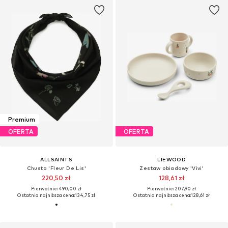
Premium
OFERTA
OFERTA
ALLSAINTS
LIEWOOD
Chusta 'Fleur De Lis'
Zestaw obiadowy 'Vivi'
220,50 zł
128,61 zł
Pierwotnie: 490,00 zł
Pierwotnie: 207,90 zł
Ostatnia najniższa cena:
134,75 zł
Ostatnia najniższa cena:
128,61 zł