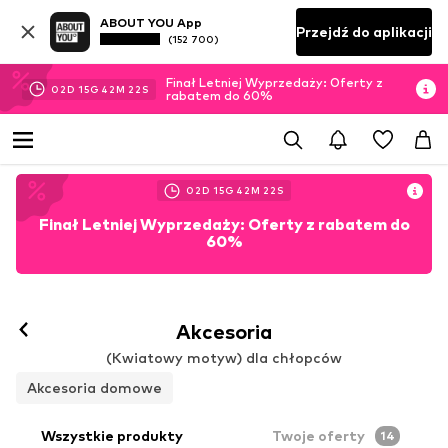
ABOUT YOU App
Przejdź do aplikacji
(152 700)
Finał Letniej Wyprzedaży: Oferty z
02
D
15
G
42
M
20
S
rabatem do 60%
02
D
15
G
42
M
20
S
Finał Letniej Wyprzedaży: Oferty z rabatem do
60%
Akcesoria
(Kwiatowy motyw) dla chłopców
Akcesoria domowe
Wszystkie produkty
Twoje oferty
14