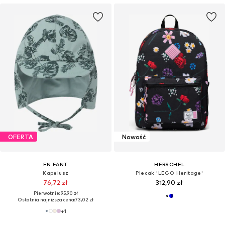
OFERTA
Nowość
EN FANT
HERSCHEL
Kapelusz
Plecak 'LEGO Heritage'
76,72 zł
312,90 zł
Pierwotnie: 95,90 zł
Ostatnia najniższa cena:
73,02 zł
+
1