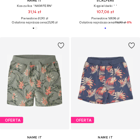
NAME IT
SCALPERS
Koszulka 'NKMFERN'
Kąpielówki ' '
31,14 zł
107,06 zł
Pierwotnie: 61,90 zł
Pierwotnie: 169,96 zł
Ostatnia najniższa cena:
25,95 zł
Ostatnia najniższa cena:
116,93 zł
-8%
OFERTA
OFERTA
NAME IT
NAME IT