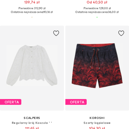
139,74 zł
Od 40,50 zł
Pierwotnie: 312,90 zł
Pierwotnie: 129,00 zł
Ostatnia najniższa cena:
93,16 zł
Ostatnia najniższa cena:
36,00 zł
OFERTA
OFERTA
SCALPERS
KOROSHI
Regularny krój Koszula ' '
Szorty kąpielowe
111,65 zł
104,30 zł