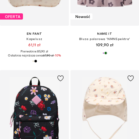
OFERTA
Nowość
EN FANT
NAME IT
Kapelusz
Bluza polarowa 'NMNSpektra'
61,11 zł
109,90 zł
Pierwotnie: 85,90 zł
Ostatnia najniższa cena:
67,90 zł
-10%