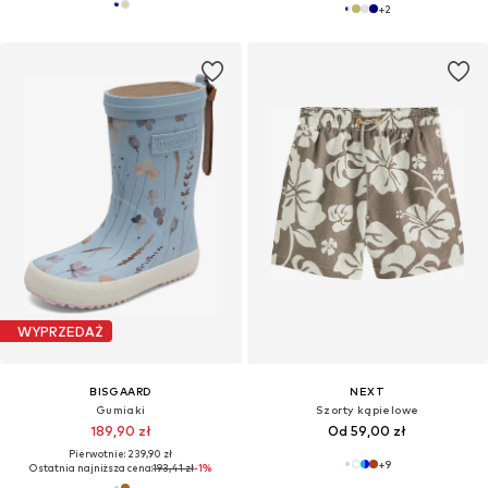
+
2
WYPRZEDAŻ
BISGAARD
NEXT
Gumiaki
Szorty kąpielowe
189,90 zł
Od 59,00 zł
Pierwotnie: 239,90 zł
+
9
Ostatnia najniższa cena:
193,41 zł
-1%