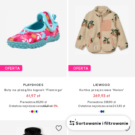
OFERTA
OFERTA
PLAYSHOES
LIEWOOD
Buty na plażę/do kąpieli 'Flamingo'
Kurtka przejściowa 'Nolan'
61,97 zł
269,93 zł
Pierwotnie: 85,90 zł
Pierwotnie: 359,90 zł
Ostatnia najniższa cena:
65,61 zł
-5%
Ostatnia najniższa cena:
243,92 zł
1
Sortowanie i filtrowanie