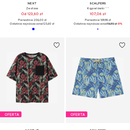
NEXT
SCALPERS
Zestaw
Kąpielówki ' '
Od 123,60 zł
107,06 zł
Pierwotnie: 206,00 zł
Pierwotnie: 169,96 zł
Ostatnia najniższa cena:
123,60 zł
Ostatnia najniższa cena:
116,93 zł
-8%
OFERTA
OFERTA