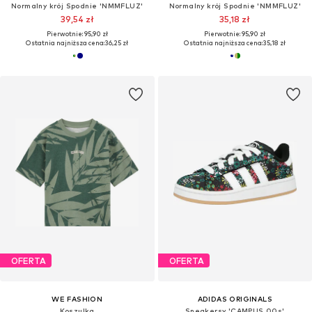
Normalny krój Spodnie 'NMMFLUZ'
Normalny krój Spodnie 'NMMFLUZ'
39,54 zł
35,18 zł
Pierwotnie: 95,90 zł
Pierwotnie: 95,90 zł
Ostatnia najniższa cena:
36,25 zł
Ostatnia najniższa cena:
35,18 zł
OFERTA
OFERTA
WE FASHION
ADIDAS ORIGINALS
Koszulka
Sneakersy 'CAMPUS 00s'