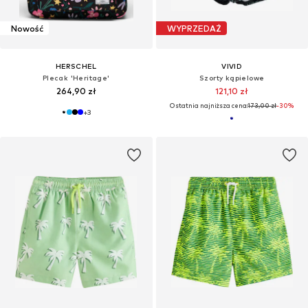
Nowość
WYPRZEDAŻ
HERSCHEL
VIVID
Plecak 'Heritage'
Szorty kąpielowe
264,90 zł
121,10 zł
Ostatnia najniższa cena:
173,00 zł
-30%
+
3