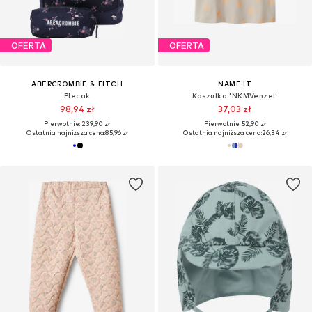
OFERTA
OFERTA
ABERCROMBIE & FITCH
NAME IT
Plecak
Koszulka 'NKMVenzel'
98,94 zł
37,03 zł
Pierwotnie: 239,90 zł
Pierwotnie: 52,90 zł
Ostatnia najniższa cena:
85,96 zł
Ostatnia najniższa cena:
26,34 zł