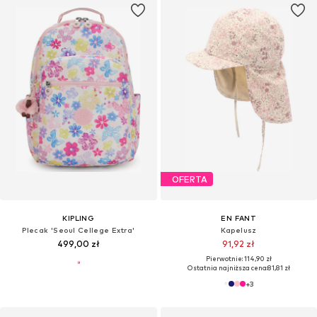
OFERTA
KIPLING
EN FANT
Plecak 'Seoul Cellege Extra'
Kapelusz
499,00 zł
91,92 zł
Pierwotnie: 114,90 zł
Ostatnia najniższa cena:
81,81 zł
+
3