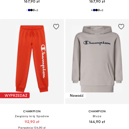
167,90 zł
167,90 zł
+
3
+
3
WYPRZEDAŻ
Nowość
CHAMPION
CHAMPION
Zwężany krój Spodnie
Bluza
112,90 zł
144,90 zł
Pierwotnie: 134,90 zł