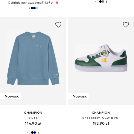
+
5
Ostatnia najniższa cena:
114,67 zł
-1%
Nowość
Nowość
CHAMPION
CHAMPION
Bluza
Sneakersy 'GLW B PS'
144,90 zł
192,90 zł
+
4