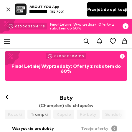
ABOUT YOU App
Przejdź do aplikacji
(152 700)
Finał Letniej Wyprzedaży: Oferty z
02
D
00
G
30
M
09
S
rabatem do 60%
02
D
00
G
30
M
09
S
Finał Letniej Wyprzedaży: Oferty z rabatem do
60%
Buty
(Champion) dla chłopców
Kozaki
Trampki
Kapcie
Półbuty
Sandały
Wszystkie produkty
Twoje oferty
6