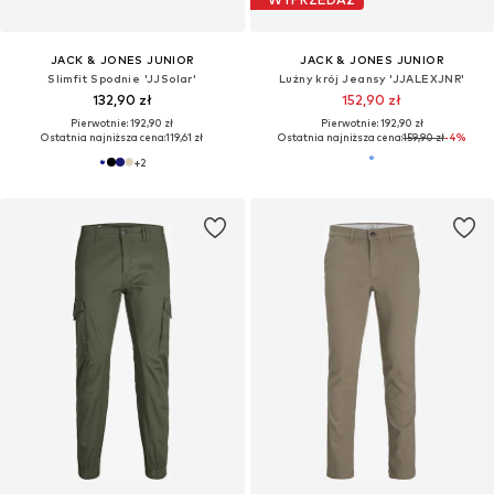
JACK & JONES JUNIOR
JACK & JONES JUNIOR
Slimfit Spodnie 'JJSolar'
Lużny krój Jeansy 'JJALEXJNR'
132,90 zł
152,90 zł
Pierwotnie: 192,90 zł
Pierwotnie: 192,90 zł
Ostatnia najniższa cena:
119,61 zł
Ostatnia najniższa cena:
159,90 zł
-4%
+
2