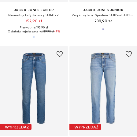
JACK & JONES JUNIOR
JACK & JONES JUNIOR
Normalny krój Jeansy 'JJIAlex'
Zwężany krój Spodnie 'JJIPaul JJFlake'
152,90 zł
239,90 zł
Pierwotnie: 192,90 zł
Ostatnia najniższa cena:
159,90 zł
-4%
WYPRZEDAŻ
WYPRZEDAŻ