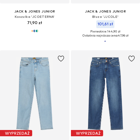
JACK & JONES JUNIOR
JACK & JONES JUNIOR
Koszulka 'JCOETERNA'
Bluza 'JJCOLE'
71,90 zł
101,61 zł
Pierwotnie: 144,90 zł
Ostatnia najniższa cena:
47,96 zł
WYPRZEDAŻ
WYPRZEDAŻ