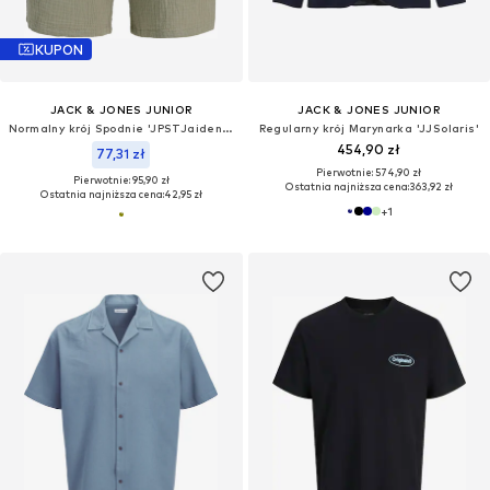
KUPON
JACK & JONES JUNIOR
JACK & JONES JUNIOR
Normalny krój Spodnie 'JPSTJaiden Patras'
Regularny krój Marynarka 'JJSolaris'
454,90 zł
77,31 zł
Pierwotnie: 574,90 zł
Pierwotnie: 95,90 zł
Ostatnia najniższa cena:
363,92 zł
Ostatnia najniższa cena:
42,95 zł
+
1