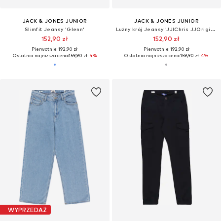
JACK & JONES JUNIOR
JACK & JONES JUNIOR
Slimfit Jeansy 'Glenn'
Lużny krój Jeansy 'JJIChris JJOriginal'
152,90 zł
152,90 zł
Pierwotnie: 192,90 zł
Pierwotnie: 192,90 zł
Ostatnia najniższa cena:
159,90 zł
-4%
Ostatnia najniższa cena:
159,90 zł
-4%
WYPRZEDAŻ