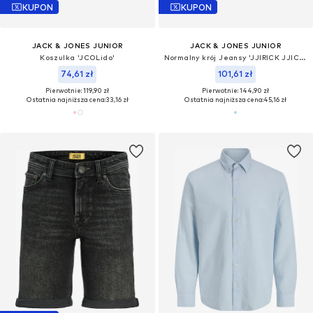
KUPON
KUPON
JACK & JONES JUNIOR
JACK & JONES JUNIOR
Koszulka 'JCOLido'
Normalny krój Jeansy 'JJIRICK JJICON'
74,61 zł
101,61 zł
Pierwotnie: 119,90 zł
Pierwotnie: 144,90 zł
Ostatnia najniższa cena:
33,16 zł
Ostatnia najniższa cena:
45,16 zł