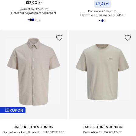
132,90 zł
49,41 zł
Pierwotnie: 192,90 zł
Pierwotnie: 109,90 zł
Ostatnia najniższa cena:
119,61 zł
Ostatnia najniższa cena:
37,16 zł
+
2
KUPON
JACK & JONES JUNIOR
JACK & JONES JUNIOR
Regularny krój Koszula 'JJEBREEZE'
Koszulka 'JJEARCHIVE'