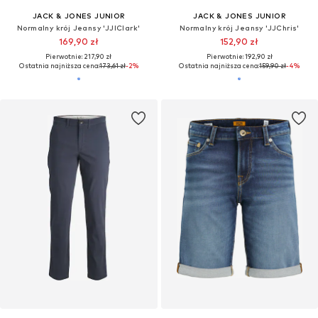
JACK & JONES JUNIOR
JACK & JONES JUNIOR
Normalny krój Jeansy 'JJIClark'
Normalny krój Jeansy 'JJChris'
169,90 zł
152,90 zł
Pierwotnie: 217,90 zł
Pierwotnie: 192,90 zł
Ostatnia najniższa cena:
173,61 zł
-2%
Ostatnia najniższa cena:
159,90 zł
-4%