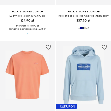
JACK & JONES JUNIOR
JACK & JONES JUNIOR
Lużny krój Jeansy 'JJIAlex'
Krój super slim Marynarka 'JNRSolar'
124,90 zł
337,90 zł
Pierwotnie: 167,90 zł
+
2
Ostatnia najniższa cena:
49,96 zł
KUPON