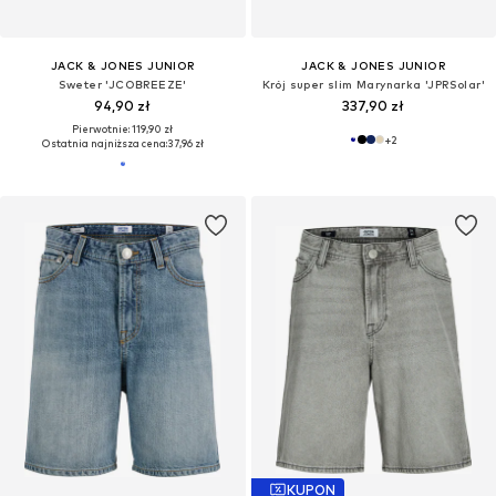
JACK & JONES JUNIOR
JACK & JONES JUNIOR
Sweter 'JCOBREEZE'
Krój super slim Marynarka 'JPRSolar'
94,90 zł
337,90 zł
Pierwotnie: 119,90 zł
+
2
Ostatnia najniższa cena:
37,96 zł
KUPON