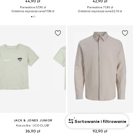
44,90 zł
42,90 zł
Pierwotnie: 57,90 zł
Pierwotnie: 71,90 zł
Ostatnia najniższa cena:
17,96 zł
Ostatnia najniższa cena:
22,76 zł
1
JACK & JONES JUNIOR
JACK & JONES JUNIOR
Sortowanie i filtrowanie
Koszulka 'JCOCLUB'
Regularny krój Koszula 'JJEBREEZE'
36,90 zł
92,90 zł