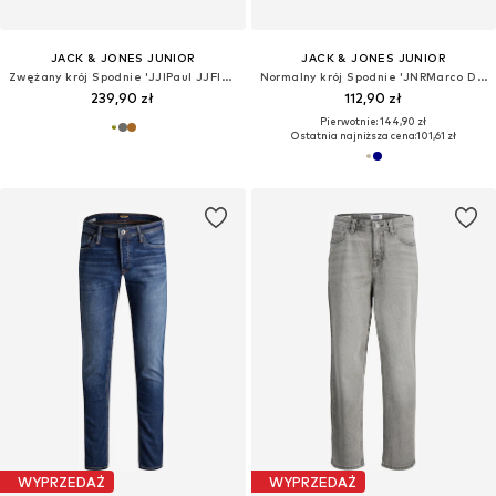
JACK & JONES JUNIOR
JACK & JONES JUNIOR
Zwężany krój Spodnie 'JJIPaul JJFlake'
Normalny krój Spodnie 'JNRMarco Dave'
239,90 zł
112,90 zł
Pierwotnie: 144,90 zł
Ostatnia najniższa cena:
101,61 zł
WYPRZEDAŻ
WYPRZEDAŻ