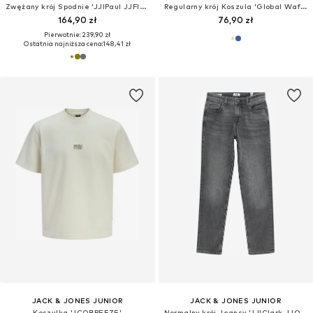
Zwężany krój Spodnie 'JJIPaul JJFlake'
Regularny krój Koszula 'Global Waffle Resort'
164,90 zł
76,90 zł
Pierwotnie: 239,90 zł
Ostatnia najniższa cena:
148,41 zł
JACK & JONES JUNIOR
JACK & JONES JUNIOR
Koszulka 'JCOBREEZE'
Normalny krój Jeansy 'JJIClark JJOriginal'