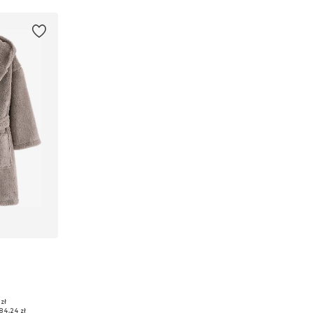
 zł
: 176
84,24 zł