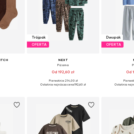
Trójpak
Dwupak
OFERTA
OFERTA
ITCH
NEXT
Piżama
P
Od 192,60 zł
Od 1
Pierwotnie: 214,00 zł
Pierwot
32, 32-36
Dostępne w różnych rozmiarach
Dostępne w r
Ostatnia najniższa cena:
192,60 zł
Ostatnia najn
zyka
Dodaj do koszyka
Dodaj 