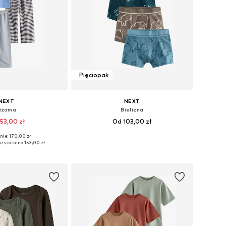
Pięciopak
NEXT
NEXT
iżama
Bielizna
53,00 zł
Od 103,00 zł
+
2
nie: 170,00 zł
óżnych rozmiarach
Dostępne rozmiary: 92, 104, 128, 140, 152
iższa cena:
153,00 zł
do koszyka
Dodaj do koszyka