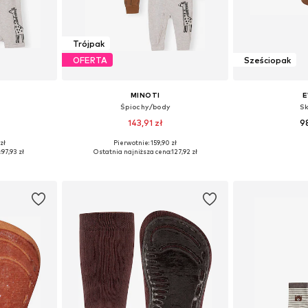
Trójpak
OFERTA
Sześciopak
MINOTI
Śpiochy/body
S
143,91 zł
9
zł
Pierwotnie: 159,90 zł
Dostępne rozmiary: 62-68, 74-80, 80-86, 86-92
Dostępne rozmiary: 68-74, 74-80, 80-86, 86-92
:
97,93 zł
Ostatnia najniższa cena:
127,92 zł
zyka
Dodaj do koszyka
Dodaj 