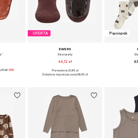
OFERTA
Pięciopak
EWERS
s'
Skarpety
S
44,12 zł
63
,41 zł
-16%
+
8
Pierwotnie: 61,90 zł
Dostępne rozmiary: 25-26, 27-28, 29-30, 31-34
Dostępne w różnych rozmiarach
Dostępne rozmia
Ostatnia najniższa cena:
38,93 zł
zyka
Dodaj do koszyka
Dodaj 