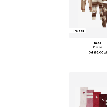
Trójpak
NEXT
Piżama
Od 192,00 z
Dodaj do kos