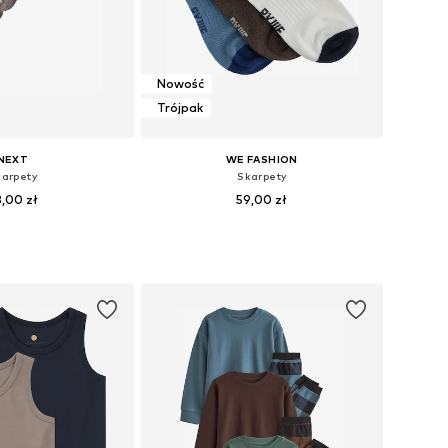
Nowość
Trójpak
NEXT
WE FASHION
karpety
Skarpety
,00 zł
59,00 zł
ry: 26,5-30,5, 31-36
Dostępne rozmiary: 27-30, 31-34, 35-38, 39-42
do koszyka
Dodaj do koszyka