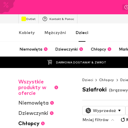
Outlet
Kontakt & Pomoc
Kobiety
Mężczyźni
Dzieci
Niemowlęta
Dziewczynki
Chłopcy
Mark
DARMOWA DOSTAWA* & ZWROT
Dzieci
Chłopcy
Dzie
Wszystkie
produkty w
Szlafroki
(brązowy
ofercie
Niemowlęta
Wyprzedaż
Dziewczynki
Mniej filtrów
Chłopcy