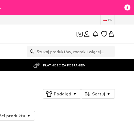
%
PL
PŁATNOŚĆ ZA POBRANIEM
Podgląd
Sortuj
ci produktu