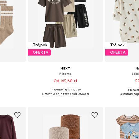
Trójpak
Trójpak
OFERTA
OFERTA
NEXT
N
Piżama
Śpi
Od 165,60 zł
5
+
3
Pierwotnie: 184,00 zł
Pierwot
-26, 26,5-30,5
Dostępne w różnych rozmiarach
Dostępne r
Ostatnia najniższa cena:
165,60 zł
Ostatnia najn
zyka
Dodaj do koszyka
Dodaj 