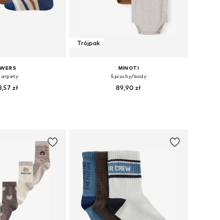
Trójpak
EWERS
MINOTI
karpety
Śpiochy/body
8,57 zł
89,90 zł
Dostępne rozmiary: 23-26, 27-30, 31-34, 39-42
Dostępne rozmiary: 62-68, 80-86, 86-92
do koszyka
Dodaj do koszyka