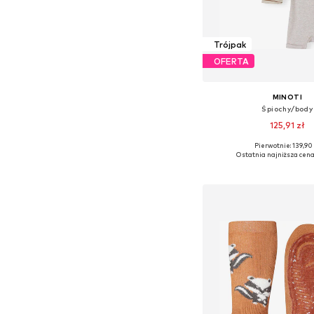
Trójpak
OFERTA
MINOTI
Śpiochy/body
125,91 zł
Pierwotnie: 139,90 
Ostatnia najniższa cena
Dodaj do kos