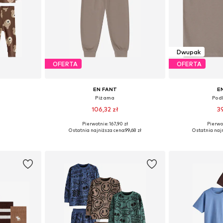
Dwupak
OFERTA
OFERTA
EN FANT
E
Piżama
Pod
ł
106,32 zł
3
Pierwotnie: 167,90 zł
Pierwot
Dostępne rozmiary: 80, 86, 98, 104, 110, 116
Dostępne w różnych rozmiarach
Ostatnia najniższa cena:
99,68 zł
Ostatnia najn
zyka
Dodaj do koszyka
Dodaj 