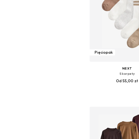
Pięciopak
NEXT
Skarpety
Od 55,00 zł
+
10
Dostępne rozmiary: 19-22, 23
Dodaj do kos