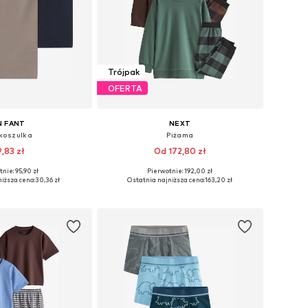
Trójpak
OFERTA
N FANT
NEXT
koszulka
Piżama
9,83 zł
Od 172,80 zł
nie: 95,90 zł
Pierwotnie: 192,00 zł
Dostępne rozmiary: 86, 92, 104, 110, 116, 122
Dostępne w różnych rozmiarach
iższa cena:
30,36 zł
Ostatnia najniższa cena:
163,20 zł
do koszyka
Dodaj do koszyka