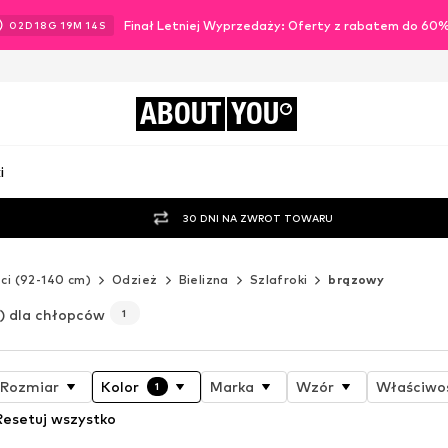
Finał Letniej Wyprzedaży: Oferty z rabatem do 60
02
D
18
G
19
M
12
S
ABOUT
YOU
i
30 DNI NA ZWROT TOWARU
ci (92-140 cm)
Odzież
Bielizna
Szlafroki
brązowy
) dla chłopców
1
Rozmiar
Kolor
Marka
Wzór
Właściwoś
1
Resetuj wszystko