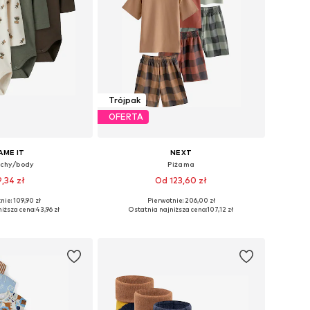
Trójpak
OFERTA
AME IT
NEXT
ochy/body
Piżama
9,34 zł
Od 123,60 zł
nie: 109,90 zł
Pierwotnie: 206,00 zł
ozmiary: 50, 86
Dostępne w różnych rozmiarach
iższa cena:
43,96 zł
Ostatnia najniższa cena:
107,12 zł
do koszyka
Dodaj do koszyka