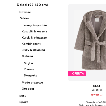
Dzieci (92-140 cm)
Nowości
Odzież
Jeansy & spodnie
Koszulki & koszule
Kurtki & płaszcze
Kombinezony
Bluzy & dzianina
Bielizna
Majtki
Piżamy
OFERTA
Skarpety
Moda plażowa
NEXT
Outdoor
Szlafrok
97,20 zł
Buty
Sport
Pierwotnie: 162,00
Dostępne rozmiary
Ostatnia najniższa cena: