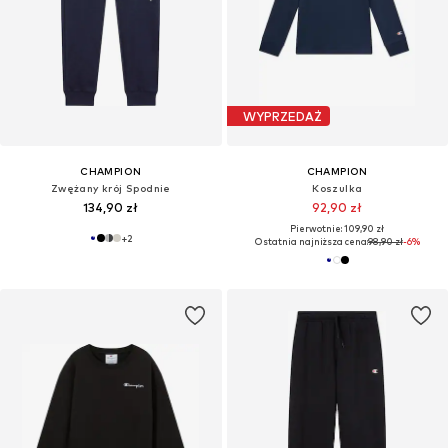
WYPRZEDAŻ
CHAMPION
CHAMPION
Zwężany krój Spodnie
Koszulka
134,90 zł
92,90 zł
Pierwotnie: 109,90 zł
+
2
Ostatnia najniższa cena:
98,90 zł
-6%