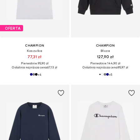
OFERTA
CHAMPION
CHAMPION
Koszulka
Bluza
77,31 zł
127,90 zł
Pierwotnie: 95,90 zł
Pierwotnie: 144,90 zł
Ostatnia najniższa cena:
67,13 zł
Ostatnia najniższa cena:
95,97 zł
+
4
+
5