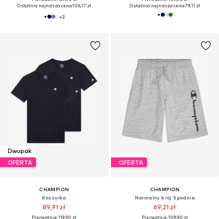
Ostatnia najniższa cena:
106,17 zł
Ostatnia najniższa cena:
79,11 zł
+
3
Dwupak
OFERTA
OFERTA
CHAMPION
CHAMPION
Koszulka
Normalny krój Spodnie
89,91 zł
69,21 zł
Pierwotnie: 119,90 zł
Pierwotnie: 109,90 zł