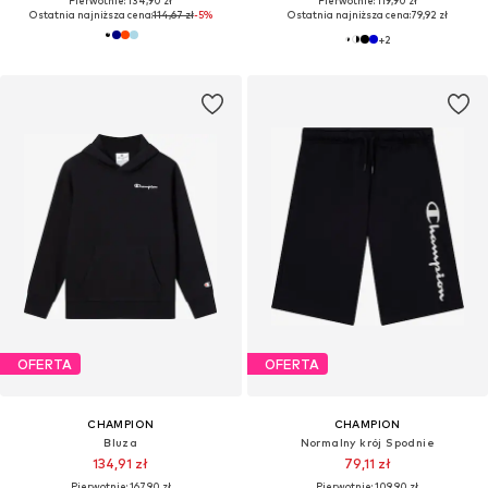
Pierwotnie: 134,90 zł
Pierwotnie: 119,90 zł
Ostatnia najniższa cena:
114,67 zł
-5%
Ostatnia najniższa cena:
79,92 zł
+
2
OFERTA
OFERTA
CHAMPION
CHAMPION
Bluza
Normalny krój Spodnie
134,91 zł
79,11 zł
Pierwotnie: 167,90 zł
Pierwotnie: 109,90 zł