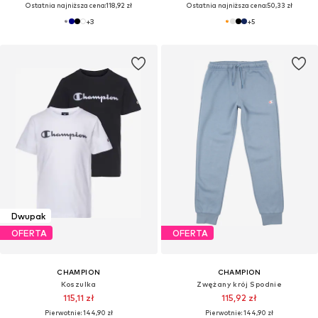
Ostatnia najniższa cena:
118,92 zł
Ostatnia najniższa cena:
50,33 zł
+
3
+
5
Dwupak
OFERTA
OFERTA
CHAMPION
CHAMPION
Koszulka
Zwężany krój Spodnie
115,11 zł
115,92 zł
Pierwotnie: 144,90 zł
Pierwotnie: 144,90 zł