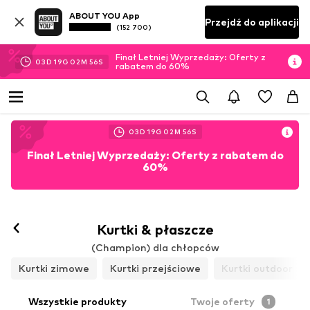
ABOUT YOU App
Przejdź do aplikacji
(152 700)
Finał Letniej Wyprzedaży: Oferty z
03
D
19
G
02
M
54
S
rabatem do 60%
03
D
19
G
02
M
54
S
Finał Letniej Wyprzedaży: Oferty z rabatem do
60%
Kurtki & płaszcze
(Champion) dla chłopców
Kurtki zimowe
Kurtki przejściowe
Kurtki outdoor
Wszystkie produkty
Twoje oferty
1