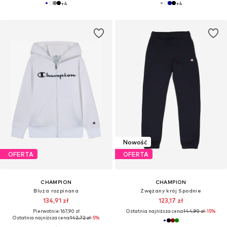
+
4
+
4
Nowość
OFERTA
OFERTA
CHAMPION
CHAMPION
Bluza rozpinana
Zwężany krój Spodnie
134,91 zł
123,17 zł
Pierwotnie: 167,90 zł
Ostatnia najniższa cena:
144,90 zł
-15%
Ostatnia najniższa cena:
142,72 zł
-5%