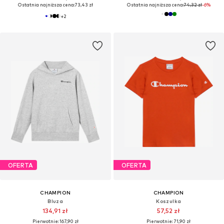
Ostatnia najniższa cena:
73,43 zł
Ostatnia najniższa cena:
74,32 zł
-6%
+
2
OFERTA
OFERTA
CHAMPION
CHAMPION
Bluza
Koszulka
134,91 zł
57,52 zł
Pierwotnie: 167,90 zł
Pierwotnie: 71,90 zł