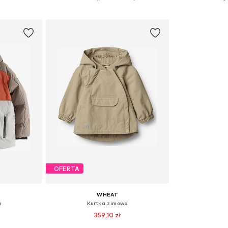
zyka
Dodaj do koszyka
Dodaj 
OFERTA
WHEAT
a
Kurtka zimowa
359,10 zł