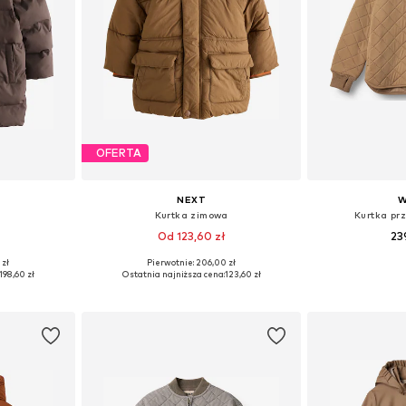
OFERTA
NEXT
W
Kurtka zimowa
Kurtka prz
ł
Od 123,60 zł
23
 zł
Pierwotnie: 206,00 zł
zmiarach
Dostępne rozmiary: 86, 92, 104, 110, 122
Dostępne w r
198,60 zł
Ostatnia najniższa cena:
123,60 zł
zyka
Dodaj do koszyka
Dodaj 