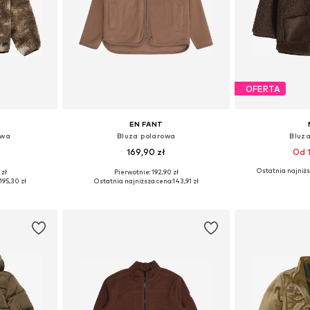
OFERTA
EN FANT
owa
Bluza polarowa
Bluz
169,90 zł
Od 1
Ostatnia najniżs
 zł
Pierwotnie: 192,90 zł
zmiarach
Dostępne w różnych rozmiarach
Dostępne w r
195,30 zł
Ostatnia najniższa cena:
143,91 zł
zyka
Dodaj do koszyka
Dodaj 