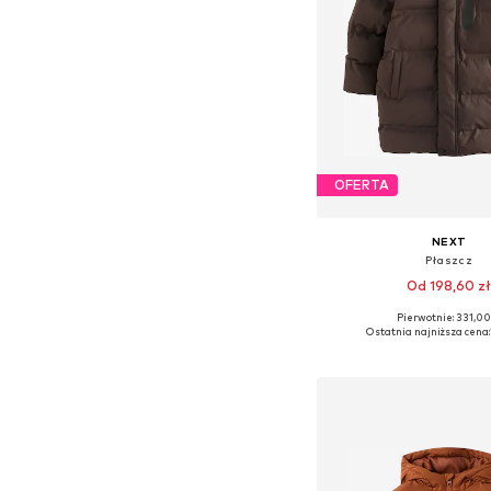
OFERTA
NEXT
Płaszcz
Od 198,60 z
Pierwotnie: 331,00
Dostępne w różnych ro
Ostatnia najniższa cena:
Dodaj do kos