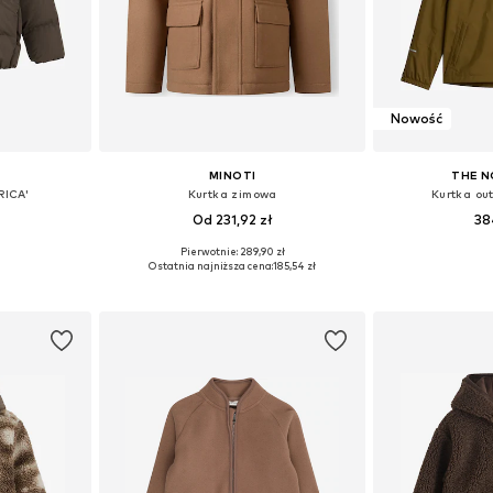
Nowość
MINOTI
THE N
RICA'
Kurtka zimowa
Kurtka ou
Od 231,92 zł
38
Pierwotnie: 289,90 zł
zmiarach
Dostępne w różnych rozmiarach
Dostępne w r
Ostatnia najniższa cena:
185,54 zł
zyka
Dodaj do koszyka
Dodaj 