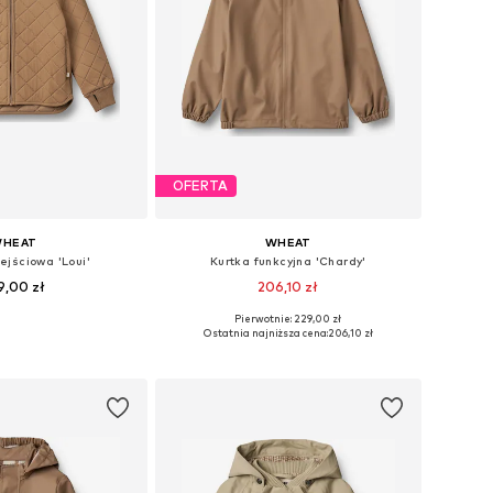
OFERTA
HEAT
WHEAT
ejściowa 'Loui'
Kurtka funkcyjna 'Chardy'
9,00 zł
206,10 zł
+
1
+
1
Pierwotnie: 229,00 zł
óżnych rozmiarach
Dostępne rozmiary: 98, 104, 110, 116, 122, 128
Ostatnia najniższa cena:
206,10 zł
do koszyka
Dodaj do koszyka