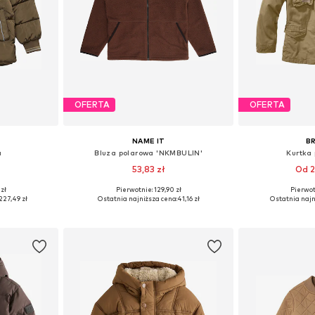
OFERTA
OFERTA
NAME IT
B
a
Bluza polarowa 'NKMBULIN'
Kurtka
53,83 zł
Od 2
zł
Pierwotnie: 129,90 zł
Pierwot
zmiarach
Dostępne rozmiary: 134-140, 146-152, 158-164
Dostępne w r
227,49 zł
Ostatnia najniższa cena:
41,16 zł
Ostatnia najn
zyka
Dodaj do koszyka
Dodaj 