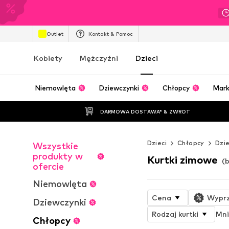
Outlet
Kontakt & Pomoc
Kobiety
Mężczyźni
Dzieci
Niemowlęta
Dziewczynki
Chłopcy
Mark
DARMOWA DOSTAWA* & ZWROT
Dzieci
Chłopcy
Dzie
Wszystkie
produkty w
Kurtki zimowe
(
ofercie
Niemowlęta
Cena
Wypr
Dziewczynki
Rodzaj kurtki
Mni
Chłopcy