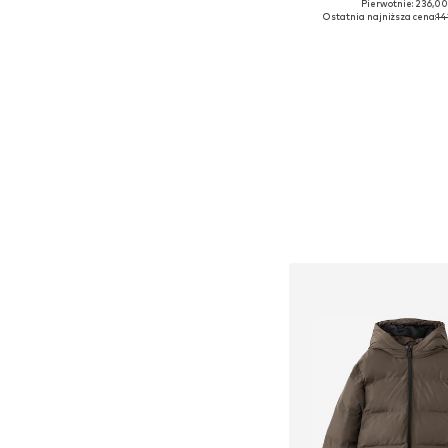
+
1
Pierwotnie: 236,00
Ostatnia najniższa cena:
14
Dodaj do kos