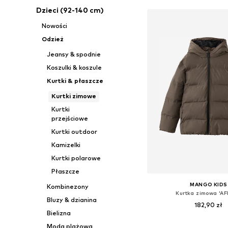
Dzieci (92-140 cm)
Nowości
Odzież
Jeansy & spodnie
Koszulki & koszule
Kurtki & płaszcze
Kurtki zimowe
Kurtki
przejściowe
Kurtki outdoor
Kamizelki
Kurtki polarowe
Płaszcze
MANGO KIDS
Kombinezony
Kurtka zimowa 'AF
Bluzy & dzianina
182,90 zł
Bielizna
Dostępne w różnych ro
Moda plażowa