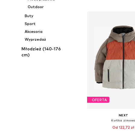
Dodaj do kos
Outdoor
Buty
Sport
Akcesoria
Wyprzedaż
Młodzież (140-176
cm)
OFERTA
NEXT
Kurtka zimow
Od 122,72 zł