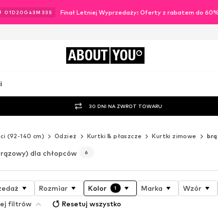
Finał Letniej Wyprzedaży: Oferty z rabatem do 60
01
D
20
G
43
M
32
S
ABOUT
YOU
i
30 DNI NA ZWROT TOWARU
ci (92-140 cm)
Odzież
Kurtki & płaszcze
Kurtki zimowe
br
brązowy) dla chłopców
6
zedaż
Rozmiar
Kolor
Marka
Wzór
1
ej filtrów
Resetuj wszystko