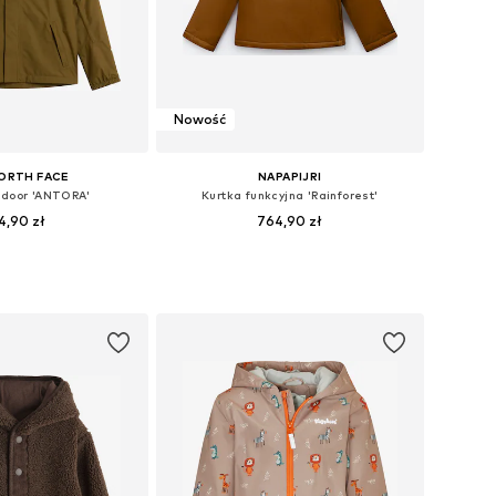
Nowość
ORTH FACE
NAPAPIJRI
tdoor 'ANTORA'
Kurtka funkcyjna 'Rainforest'
4,90 zł
764,90 zł
+
4
óżnych rozmiarach
Dostępne w różnych rozmiarach
do koszyka
Dodaj do koszyka