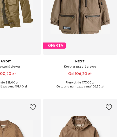
OFERTA
RANDIT
NEXT
 przejściowa
Kurtka przejściowa
00,20 zł
Od 106,20 zł
nie: 319,00 zł
Pierwotnie: 177,00 zł
óżnych rozmiarach
Dostępne rozmiary: 80, 98, 104, 110, 116
iższa cena:
191,40 zł
Ostatnia najniższa cena:
106,20 zł
do koszyka
Dodaj do koszyka