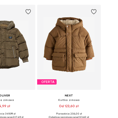
OFERTA
OLIVER
NEXT
ka zimowa
Kurtka zimowa
4,99 zł
Od 123,60 zł
nie: 349,99 zł
Pierwotnie: 206,00 zł
óżnych rozmiarach
Dostępne rozmiary: 86, 92, 104, 110, 122
iższa cena:
227,49 zł
Ostatnia najniższa cena:
123,60 zł