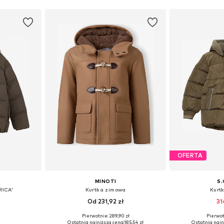
OFERTA
MINOTI
S.
RICA'
Kurtka zimowa
Kurt
Od 231,92 zł
31
Pierwotnie: 289,90 zł
Pierwot
zmiarach
Dostępne w różnych rozmiarach
Dostępne w r
Ostatnia najniższa cena:
185,54 zł
Ostatnia najn