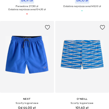
134,91 zł
134,10 zł
Pierwotnie: 217,90 zł
Ostatnia najniższa cena:
149,00 zł
Ostatnia najniższa cena:
104,93 zł
NEXT
O'NEILL
Szorty kąpielowe
Szorty kąpielowe
Od 44,00 zł
101,40 zł