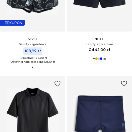
KUPON
VIVID
NEXT
Szorty kąpielowe
Szorty kąpielowe
Od 44,00 zł
108,99 zł
Pierwotnie: 173,00 zł
+
8
Ostatnia najniższa cena:
121,10 zł