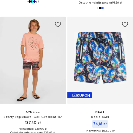
+
7
Ostatnia najniższa cena:
91,26 zł
KUPON
O'NEILL
NEXT
Szorty kąpielowe 'Cali Gradient 14'
Kąpielówki
137,40 zł
74,16 zł
Pierwotnie: 229,00 zł
Pierwotnie: 103,00 zł
Ostatnia najniższa cena:
123,66 zł