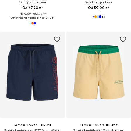
Szorty kąpielowe
Szorty kąpielowe
Od 47,20 zł
Od 59,00 zł
Pierwotnie: 59,00 zł
+
8
Ostatnia najniższa cena:
40,12 zł
JACK & JONES JUNIOR
JACK & JONES JUNIOR
Szorty kąpielowe 'JPSTMaui Wave'
Szorty kąpielowe 'Maui Archive'