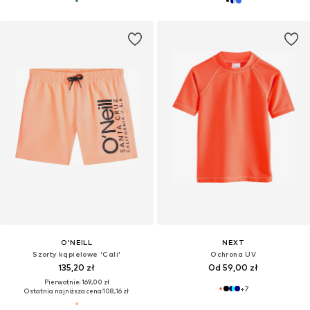
O'NEILL
NEXT
Szorty kąpielowe 'Cali'
Ochrona UV
135,20 zł
Od 59,00 zł
Pierwotnie: 169,00 zł
+
7
Ostatnia najniższa cena:
108,16 zł