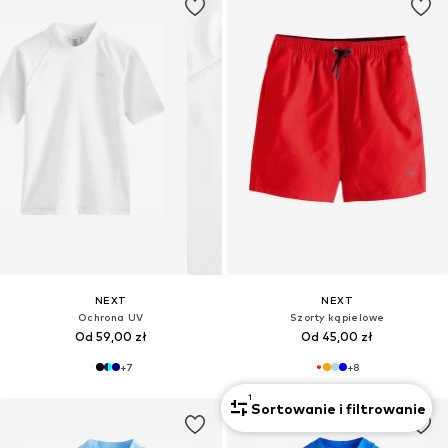
NEXT
NEXT
Ochrona UV
Szorty kąpielowe
Od 59,00 zł
Od 45,00 zł
+
7
+
8
1
Sortowanie i filtrowanie