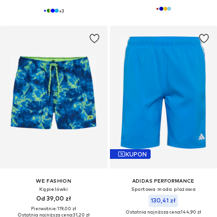
+
3
KUPON
WE FASHION
ADIDAS PERFORMANCE
Kąpielówki
Sportowa moda plażowa
Od 39,00 zł
130,41 zł
Pierwotnie: 119,00 zł
Ostatnia najniższa cena:
144,90 zł
Ostatnia najniższa cena:
31,20 zł