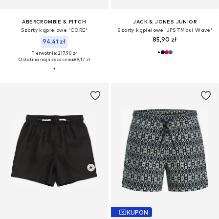
ABERCROMBIE & FITCH
JACK & JONES JUNIOR
Szorty kąpielowe 'CORE'
Szorty kąpielowe 'JPSTMaui Wave'
85,90 zł
94,41 zł
Pierwotnie: 217,90 zł
Ostatnia najniższa cena:
89,17 zł
KUPON