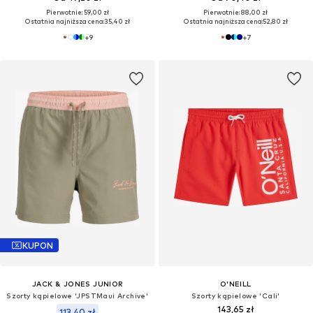
Pierwotnie: 59,00 zł
Pierwotnie: 88,00 zł
Ostatnia najniższa cena:
35,40 zł
Ostatnia najniższa cena:
52,80 zł
+
9
+
7
KUPON
JACK & JONES JUNIOR
O'NEILL
Szorty kąpielowe 'JPSTMaui Archive'
Szorty kąpielowe 'Cali'
143,65 zł
113,40 zł