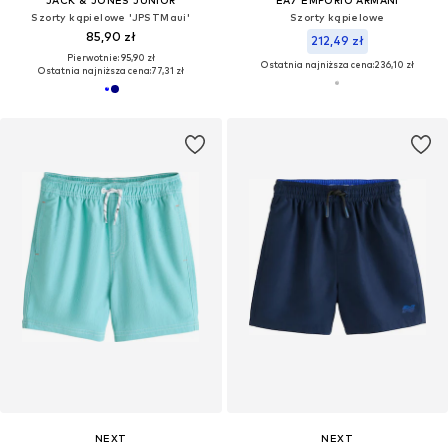
JACK & JONES JUNIOR
EA7 EMPORIO ARMANI
Szorty kąpielowe 'JPSTMaui'
Szorty kąpielowe
85,90 zł
212,49 zł
Pierwotnie: 95,90 zł
Ostatnia najniższa cena:
236,10 zł
Ostatnia najniższa cena:
77,31 zł
NEXT
NEXT