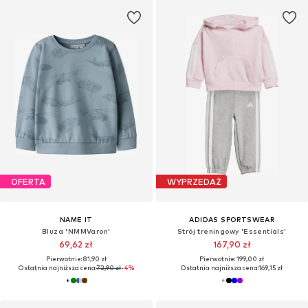
OFERTA
WYPRZEDAŻ
NAME IT
ADIDAS SPORTSWEAR
Bluza 'NMMVaron'
Strój treningowy 'Essentials'
69,62 zł
167,90 zł
Pierwotnie: 81,90 zł
Pierwotnie: 199,00 zł
Ostatnia najniższa cena:
72,90 zł
-4%
Ostatnia najniższa cena:
169,15 zł