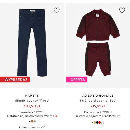
WYPRZEDAŻ
OFERTA
NAME IT
ADIDAS ORIGINALS
Slimfit Jeansy 'Theo'
Strój do biegania 'Sst'
102,90 zł
215,91 zł
Pierwotnie: 129,90 zł
Pierwotnie: 239,90 zł
Ostatnia najniższa cena:
107,90 zł
-4%
Ostatnia najniższa cena:
167,93 zł
+
4