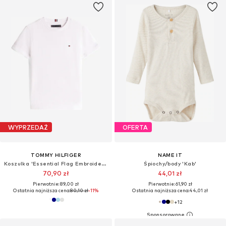
WYPRZEDAŻ
OFERTA
TOMMY HILFIGER
NAME IT
Koszulka 'Essential Flag Embroidery'
Śpiochy/body 'Kab'
70,90 zł
44,01 zł
Pierwotnie: 89,00 zł
Pierwotnie: 61,90 zł
Ostatnia najniższa cena:
80,10 zł
-11%
Ostatnia najniższa cena:
44,01 zł
+
12