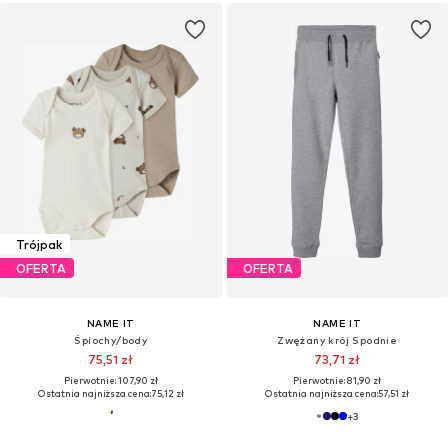
Trójpak
OFERTA
OFERTA
NAME IT
NAME IT
Śpiochy/body
Zwężany krój Spodnie
75,51 zł
73,71 zł
Pierwotnie: 107,90 zł
Pierwotnie: 81,90 zł
Ostatnia najniższa cena:
75,12 zł
Ostatnia najniższa cena:
57,51 zł
+
3