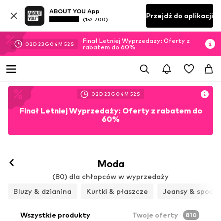
ABOUT YOU App
Przejdź do aplikacji
(152 700)
Finał Letniej Wyprzedaży: Oferty z
02
D
23
G
04
M
51
S
rabatem do 60%
02
D
23
G
04
M
51
S
Finał Letniej Wyprzedaży: Oferty z rabatem do
60%
Moda
(80) dla chłopców w wyprzedaży
Bluzy & dzianina
Kurtki & płaszcze
Jeansy & spodni
Wszystkie produkty
Twoje oferty
810