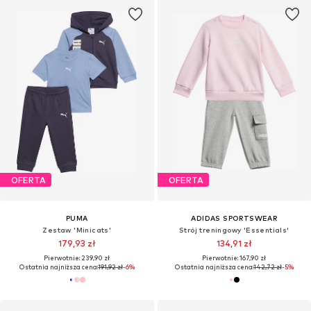
OFERTA
OFERTA
PUMA
ADIDAS SPORTSWEAR
Zestaw 'Minicats'
Strój treningowy 'Essentials'
179,93 zł
134,91 zł
Pierwotnie: 239,90 zł
Pierwotnie: 167,90 zł
Ostatnia najniższa cena:
191,92 zł
-6%
Ostatnia najniższa cena:
142,72 zł
-5%