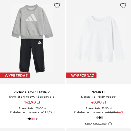
WYPRZEDAŻ
WYPRZEDAŻ
ADIDAS SPORTSWEAR
NAME IT
Strój treningowy 'Essentials'
Koszulka 'NMMVobbo'
142,90 zł
40,90 zł
Pierwotnie: 169,00 zł
Pierwotnie: 52,90 zł
Ostatnia najniższa cena:
143,65 zł
Ostatnia najniższa cena:
43,90 zł
-6%
+
1