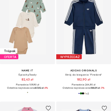
Trójpak
OFERTA
WYPRZEDAŻ
NAME IT
ADIDAS ORIGINALS
Śpiochy/body
Strój do biegania 'Firebird'
82,43 zł
182,90 zł
Pierwotnie: 109,90 zł
Pierwotnie: 264,90 zł
Ostatnia najniższa cena:
87,92 zł
-6%
Ostatnia najniższa cena:
188,91 zł
-3%
+
2