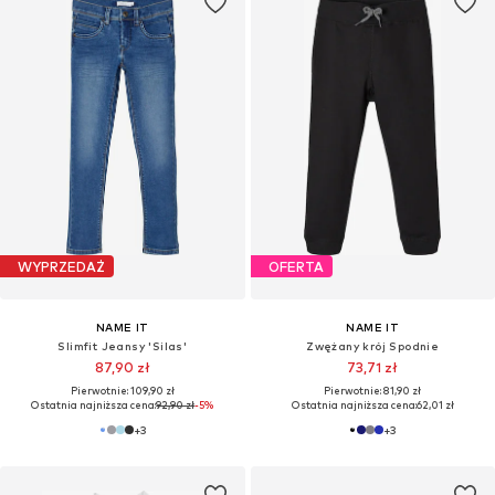
WYPRZEDAŻ
OFERTA
NAME IT
NAME IT
Slimfit Jeansy 'Silas'
Zwężany krój Spodnie
87,90 zł
73,71 zł
Pierwotnie: 109,90 zł
Pierwotnie: 81,90 zł
Ostatnia najniższa cena:
92,90 zł
-5%
Ostatnia najniższa cena:
62,01 zł
+
3
+
3