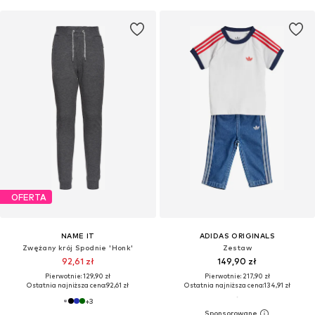
OFERTA
NAME IT
ADIDAS ORIGINALS
Zwężany krój Spodnie 'Honk'
Zestaw
92,61 zł
149,90 zł
Pierwotnie: 129,90 zł
Pierwotnie: 217,90 zł
Ostatnia najniższa cena:
92,61 zł
Ostatnia najniższa cena:
134,91 zł
+
3