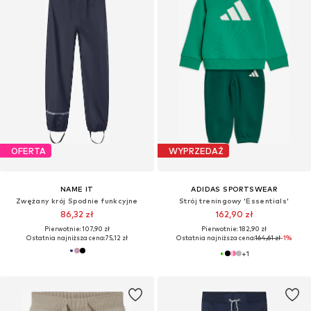
OFERTA
WYPRZEDAŻ
NAME IT
ADIDAS SPORTSWEAR
Zwężany krój Spodnie funkcyjne
Strój treningowy 'Essentials'
86,32 zł
162,90 zł
Pierwotnie: 107,90 zł
Pierwotnie: 182,90 zł
Ostatnia najniższa cena:
75,12 zł
Ostatnia najniższa cena:
164,61 zł
-1%
+
1