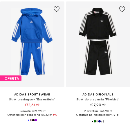
OFERTA
ADIDAS SPORTSWEAR
ADIDAS ORIGINALS
Strój treningowy 'Essentials'
Strój do biegania 'Firebird'
173,61 zł
157,90 zł
Pierwotnie: 217,90 zł
Pierwotnie: 264,90 zł
Ostatnia najniższa cena:
185,22 zł
-6%
Ostatnia najniższa cena:
94,41 zł
+
2