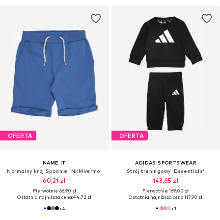
OFERTA
OFERTA
NAME IT
ADIDAS SPORTSWEAR
Normalny krój Spodnie 'NKMVermo'
Strój treningowy 'Essentials'
60,21 zł
143,65 zł
Pierwotnie: 66,90 zł
Pierwotnie: 169,00 zł
Ostatnia najniższa cena:
44,72 zł
Ostatnia najniższa cena:
117,90 zł
+
4
+
1