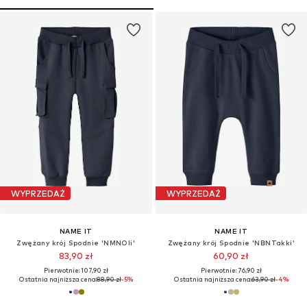
WYPRZEDAŻ
WYPRZEDAŻ
NAME IT
NAME IT
Zwężany krój Spodnie 'NMNOli'
Zwężany krój Spodnie 'NBNTakki'
83,90 zł
60,90 zł
Pierwotnie: 107,90 zł
Pierwotnie: 76,90 zł
Ostatnia najniższa cena:
88,90 zł
-5%
Ostatnia najniższa cena:
63,90 zł
-4%