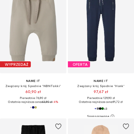
WYPRZEDAŻ
OFERTA
NAME IT
NAME IT
Zwężany krój Spodnie 'NBNTakki'
Zwężany krój Spodnie 'Honk'
60,90 zł
97,67 zł
Pierwotnie: 76,90 zł
Pierwotnie: 129,90 zł
Ostatnia najniższa cena:
63,90 zł
-4%
Ostatnia najniższa cena:
91,72 zł
+
3