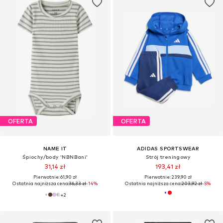
OFERTA
OFERTA
NAME IT
ADIDAS SPORTSWEAR
Śpiochy/body 'NBNBani'
Strój treningowy
31,14 zł
193,41 zł
Pierwotnie: 61,90 zł
Pierwotnie: 239,90 zł
Ostatnia najniższa cena:
36,33 zł
-14%
Ostatnia najniższa cena:
203,92 zł
-5%
+
2