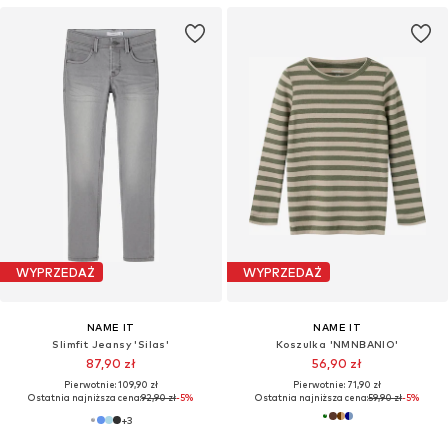
WYPRZEDAŻ
WYPRZEDAŻ
NAME IT
NAME IT
Slimfit Jeansy 'Silas'
Koszulka 'NMNBANIO'
87,90 zł
56,90 zł
Pierwotnie: 109,90 zł
Pierwotnie: 71,90 zł
Ostatnia najniższa cena:
92,90 zł
-5%
Ostatnia najniższa cena:
59,90 zł
-5%
+
3