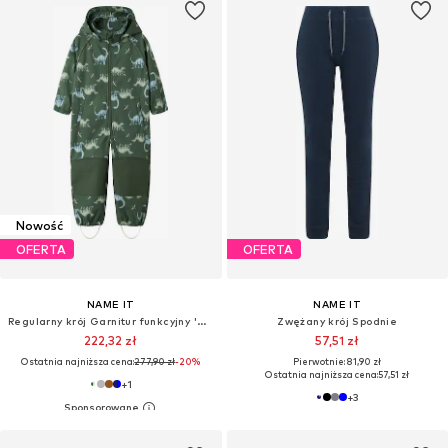
Nowość
OFERTA
OFERTA
NAME IT
NAME IT
Regularny krój Garnitur funkcyjny 'NMMALFA08'
Zwężany krój Spodnie
222,32 zł
57,51 zł
Ostatnia najniższa cena:
277,90 zł
-20%
Pierwotnie: 81,90 zł
Ostatnia najniższa cena:
57,51 zł
+
1
+
3