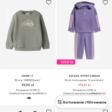
OFERTA
NAME IT
ADIDAS SPORTSWEAR
Bluza 'NMMObear'
Strój treningowy 'Essentials'
93,90 zł
173,61 zł
Pierwotnie: 107,90 zł
Pierwotnie: 217,90 zł
Ostatnia najniższa cena:
93,90 zł
Ostatnia najniższa cena:
185,22 zł
-6%
1
Sortowanie i filtrowanie