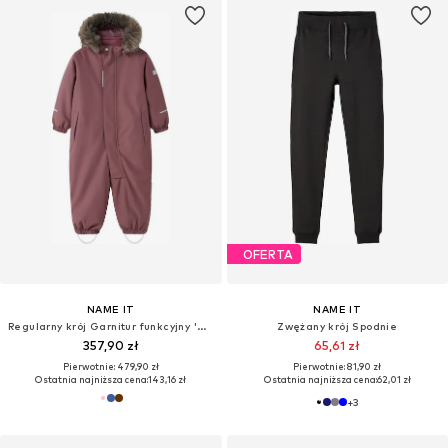
OFERTA
NAME IT
NAME IT
Regularny krój Garnitur funkcyjny 'NMNSnow10'
Zwężany krój Spodnie
357,90 zł
65,61 zł
Pierwotnie: 479,90 zł
Pierwotnie: 81,90 zł
Ostatnia najniższa cena:
143,16 zł
Ostatnia najniższa cena:
62,01 zł
+
3