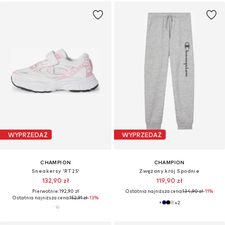
WYPRZEDAŻ
WYPRZEDAŻ
CHAMPION
CHAMPION
Sneakersy 'RT25'
Zwężany krój Spodnie
132,90 zł
119,90 zł
Pierwotnie: 192,90 zł
Ostatnia najniższa cena:
134,90 zł
-11%
Ostatnia najniższa cena:
152,91 zł
-13%
+
2