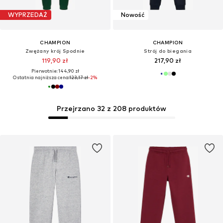
WYPRZEDAŻ
Nowość
CHAMPION
CHAMPION
Zwężany krój Spodnie
Strój do biegania
119,90 zł
217,90 zł
Pierwotnie: 144,90 zł
Ostatnia najniższa cena:
123,17 zł
-2%
Przejrzano 32 z 208 produktów