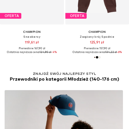
OFERTA
OFERTA
CHAMPION
CHAMPION
Sneakersy
Zwężany krój Spodnie
119,61 zł
125,91 zł
Pierwotnie: 167,90 zł
Pierwotnie: 157,90 zł
Ostatnia najniższa cena:
124,90 zł
-4%
Ostatnia najniższa cena:
134,22 zł
-6%
ZNAJDŹ SWÓJ NAJLEPSZY STYL
Przewodniki po kategorii Młodzież (140-176 cm)