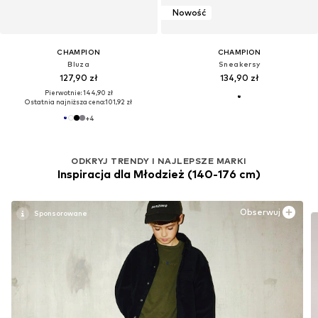
Nowość
CHAMPION
CHAMPION
Bluza
Sneakersy
127,90 zł
134,90 zł
Pierwotnie: 144,90 zł
Ostatnia najniższa cena:
101,92 zł
+
4
ODKRYJ TRENDY I NAJLEPSZE MARKI
Inspiracja dla Młodzież (140-176 cm)
Obserwuj