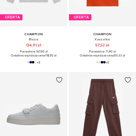
OFERTA
OFERTA
CHAMPION
CHAMPION
Bluza
Koszulka
134,91 zł
57,52 zł
Pierwotnie: 167,90 zł
Pierwotnie: 71,90 zł
Ostatnia najniższa cena:
118,92 zł
Ostatnia najniższa cena:
50,33 zł
+
3
+
5