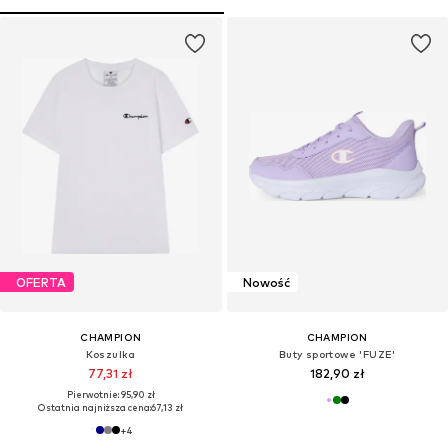
OFERTA
Nowość
CHAMPION
CHAMPION
Koszulka
Buty sportowe 'FUZE'
77,31 zł
182,90 zł
Pierwotnie: 95,90 zł
Ostatnia najniższa cena:
67,13 zł
+
4