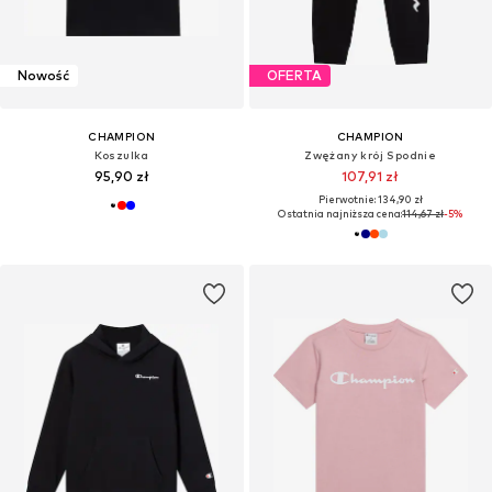
Nowość
OFERTA
CHAMPION
CHAMPION
Koszulka
Zwężany krój Spodnie
95,90 zł
107,91 zł
Pierwotnie: 134,90 zł
Ostatnia najniższa cena:
114,67 zł
-5%