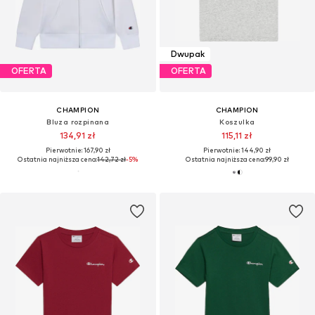
Dwupak
OFERTA
OFERTA
CHAMPION
CHAMPION
Bluza rozpinana
Koszulka
134,91 zł
115,11 zł
Pierwotnie: 167,90 zł
Pierwotnie: 144,90 zł
Ostatnia najniższa cena:
142,72 zł
-5%
Ostatnia najniższa cena:
99,90 zł