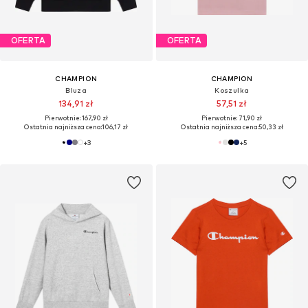
OFERTA
OFERTA
CHAMPION
CHAMPION
Bluza
Koszulka
134,91 zł
57,51 zł
Pierwotnie: 167,90 zł
Pierwotnie: 71,90 zł
Ostatnia najniższa cena:
106,17 zł
Ostatnia najniższa cena:
50,33 zł
+
3
+
5