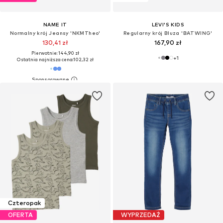
NAME IT
LEVI'S KIDS
Normalny krój Jeansy 'NKMTheo'
Regularny krój Bluza 'BATWING'
130,41 zł
167,90 zł
Pierwotnie: 144,90 zł
+
1
Ostatnia najniższa cena:
102,32 zł
Czteropak
OFERTA
WYPRZEDAŻ