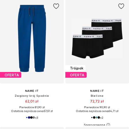
Trójpak
OFERTA
OFERTA
NAME IT
NAME IT
Zwężany krój Spodnie
Bielizna
62,01 zł
72,72 zł
Pierwotnie: 81,90 zł
Pierwotnie: 90,90 zł
Ostatnia najniższa cena:
57,51 zł
Ostatnia najniższa cena:
64,71 zł
+
3
+
2