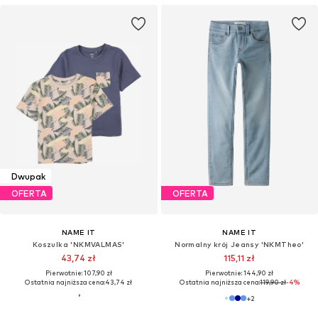
Dwupak
OFERTA
OFERTA
NAME IT
NAME IT
Koszulka 'NKMVALMAS'
Normalny krój Jeansy 'NKMTheo'
43,74 zł
115,11 zł
Pierwotnie: 107,90 zł
Pierwotnie: 144,90 zł
Ostatnia najniższa cena:
43,74 zł
Ostatnia najniższa cena:
119,90 zł
-4%
+
2