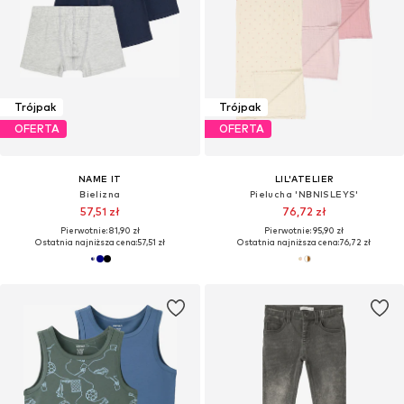
Trójpak
Trójpak
OFERTA
OFERTA
NAME IT
LIL'ATELIER
Bielizna
Pielucha 'NBNISLEYS'
57,51 zł
76,72 zł
Pierwotnie: 81,90 zł
Pierwotnie: 95,90 zł
Ostatnia najniższa cena:
57,51 zł
Ostatnia najniższa cena:
76,72 zł