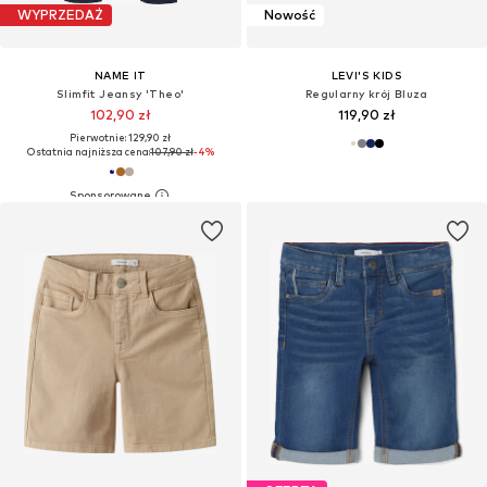
WYPRZEDAŻ
Nowość
NAME IT
LEVI'S KIDS
Slimfit Jeansy 'Theo'
Regularny krój Bluza
102,90 zł
119,90 zł
Pierwotnie: 129,90 zł
Ostatnia najniższa cena:
107,90 zł
-4%