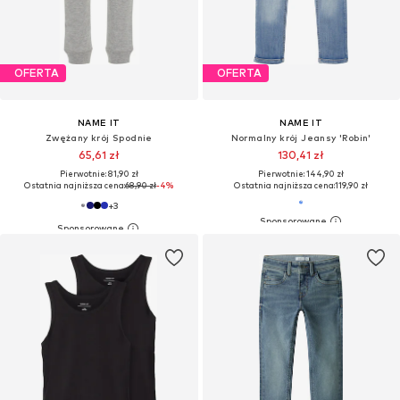
OFERTA
OFERTA
NAME IT
NAME IT
Zwężany krój Spodnie
Normalny krój Jeansy 'Robin'
65,61 zł
130,41 zł
Pierwotnie: 81,90 zł
Pierwotnie: 144,90 zł
Ostatnia najniższa cena:
68,90 zł
-4%
Ostatnia najniższa cena:
119,90 zł
+
3