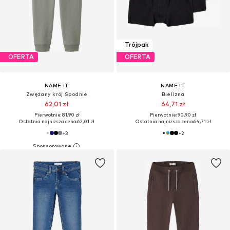
Trójpak
OFERTA
OFERTA
NAME IT
NAME IT
Zwężany krój Spodnie
Bielizna
62,01 zł
64,71 zł
Pierwotnie: 81,90 zł
Pierwotnie: 90,90 zł
Ostatnia najniższa cena:
62,01 zł
Ostatnia najniższa cena:
64,71 zł
+
3
+
2