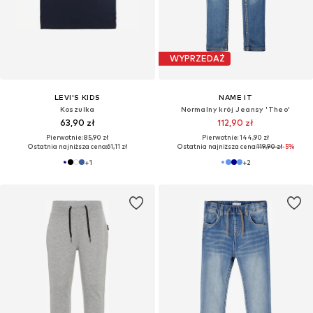
WYPRZEDAŻ
LEVI'S KIDS
NAME IT
Koszulka
Normalny krój Jeansy 'Theo'
63,90 zł
112,90 zł
Pierwotnie: 85,90 zł
Pierwotnie: 144,90 zł
Ostatnia najniższa cena:
61,11 zł
Ostatnia najniższa cena:
119,90 zł
-5%
+
1
+
2