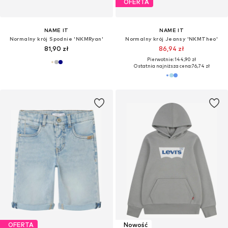
OFERTA
NAME IT
NAME IT
Normalny krój Spodnie 'NKMRyan'
Normalny krój Jeansy 'NKMTheo'
81,90 zł
86,94 zł
Pierwotnie: 144,90 zł
Ostatnia najniższa cena:
76,74 zł
OFERTA
Nowość