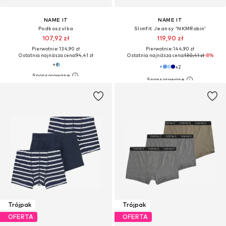
NAME IT
NAME IT
Podkoszulka
Slimfit Jeansy 'NKMRobin'
107,92 zł
119,90 zł
Pierwotnie: 134,90 zł
Pierwotnie: 144,90 zł
Ostatnia najniższa cena:
94,41 zł
Ostatnia najniższa cena:
130,41 zł
-8%
+
2
Trójpak
Trójpak
OFERTA
OFERTA