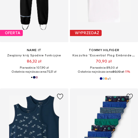
OFERTA
WYPRZEDAŻ
NAME IT
TOMMY HILFIGER
Zwężany krój Spodnie funkcyjne
Koszulka 'Essential Flag Embroidery'
86,32 zł
70,90 zł
Pierwotnie: 107,90 zł
Pierwotnie: 89,00 zł
Ostatnia najniższa cena:
75,51 zł
Ostatnia najniższa cena:
80,10 zł
-11%
+
1