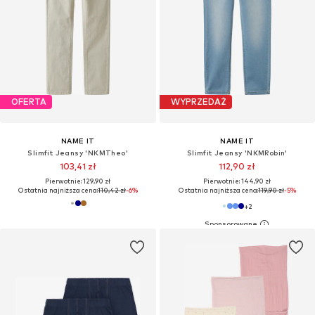
OFERTA
WYPRZEDAŻ
NAME IT
NAME IT
Slimfit Jeansy 'NKMTheo'
Slimfit Jeansy 'NKMRobin'
103,41 zł
112,90 zł
Pierwotnie: 129,90 zł
Pierwotnie: 144,90 zł
Ostatnia najniższa cena:
110,42 zł
-6%
Ostatnia najniższa cena:
119,90 zł
-5%
+
2