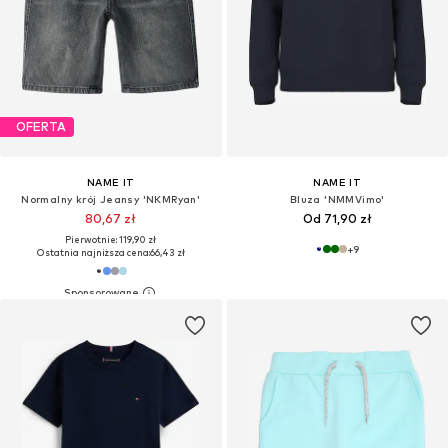
OFERTA
NAME IT
NAME IT
Normalny krój Jeansy 'NKMRyan'
Bluza 'NMMVimo'
80,67 zł
Od 71,90 zł
Pierwotnie: 119,90 zł
+
9
Ostatnia najniższa cena:
66,43 zł