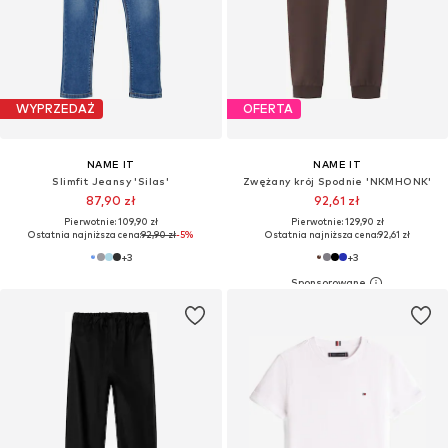
WYPRZEDAŻ
OFERTA
NAME IT
NAME IT
Slimfit Jeansy 'Silas'
Zwężany krój Spodnie 'NKMHONK'
87,90 zł
92,61 zł
Pierwotnie: 109,90 zł
Pierwotnie: 129,90 zł
Ostatnia najniższa cena:
92,90 zł
-5%
Ostatnia najniższa cena:
92,61 zł
+
3
+
3