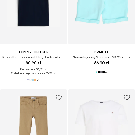
TOMMY HILFIGER
NAME IT
Koszulka 'Essential Flag Embroidery'
Normalny krój Spodnie 'NKMVermo'
80,90 zł
66,90 zł
Pierwotnie: 95,90 zł
+
5
Ostatnia najniższa cena:
75,90 zł
+
1