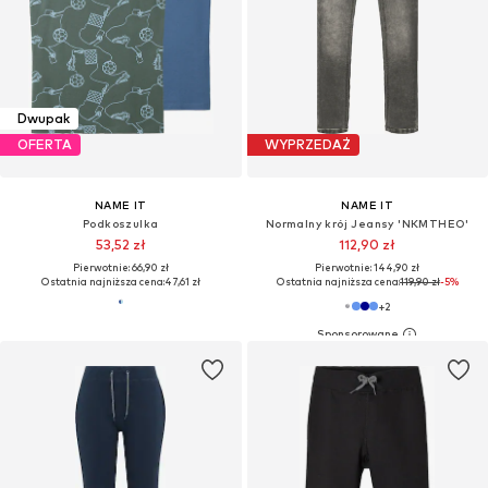
Dwupak
OFERTA
WYPRZEDAŻ
NAME IT
NAME IT
Podkoszulka
Normalny krój Jeansy 'NKMTHEO'
53,52 zł
112,90 zł
Pierwotnie: 66,90 zł
Pierwotnie: 144,90 zł
Ostatnia najniższa cena:
47,61 zł
Ostatnia najniższa cena:
119,90 zł
-5%
+
2