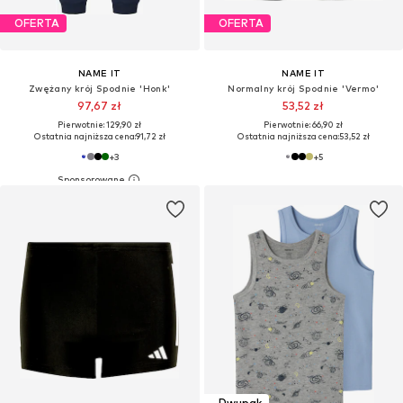
OFERTA
OFERTA
NAME IT
NAME IT
Zwężany krój Spodnie 'Honk'
Normalny krój Spodnie 'Vermo'
97,67 zł
53,52 zł
Pierwotnie: 129,90 zł
Pierwotnie: 66,90 zł
Ostatnia najniższa cena:
91,72 zł
Ostatnia najniższa cena:
53,52 zł
+
3
+
5
Dwupak