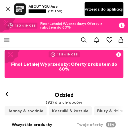
ABOUT YOU App
Przejdź do aplikacji
(152 700)
Finał Letniej Wyprzedaży: Oferty z
13
G
41
M
01
S
rabatem do 60%
13
G
41
M
01
S
Finał Letniej Wyprzedaży: Oferty z rabatem do
60%
Odzież
(92) dla chłopców
Jeansy & spodnie
Koszulki & koszule
Bluzy & dziani
Wszystkie produkty
Twoje oferty
384