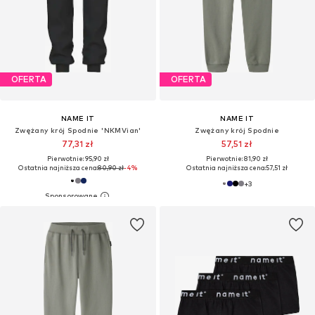
OFERTA
OFERTA
NAME IT
NAME IT
Zwężany krój Spodnie 'NKMVian'
Zwężany krój Spodnie
77,31 zł
57,51 zł
Pierwotnie: 95,90 zł
Pierwotnie: 81,90 zł
Ostatnia najniższa cena:
80,90 zł
-4%
Ostatnia najniższa cena:
57,51 zł
+
3