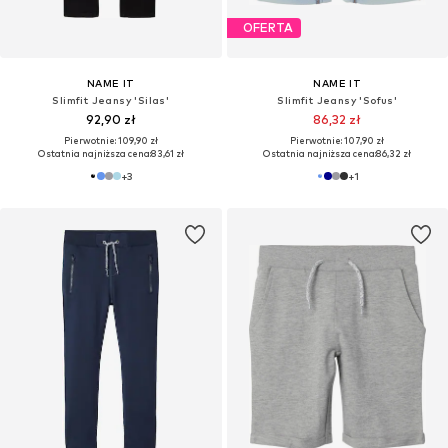
OFERTA
NAME IT
NAME IT
Slimfit Jeansy 'Silas'
Slimfit Jeansy 'Sofus'
92,90 zł
86,32 zł
Pierwotnie: 109,90 zł
Pierwotnie: 107,90 zł
Ostatnia najniższa cena:
83,61 zł
Ostatnia najniższa cena:
86,32 zł
+
3
+
1