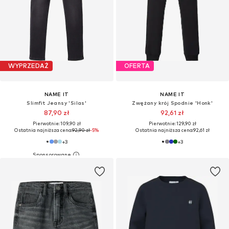
WYPRZEDAŻ
OFERTA
NAME IT
NAME IT
Slimfit Jeansy 'Silas'
Zwężany krój Spodnie 'Honk'
87,90 zł
92,61 zł
Pierwotnie: 109,90 zł
Pierwotnie: 129,90 zł
Ostatnia najniższa cena:
92,90 zł
-5%
Ostatnia najniższa cena:
92,61 zł
+
3
+
3