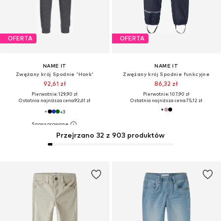
OFERTA
OFERTA
NAME IT
NAME IT
Zwężany krój Spodnie 'Honk'
Zwężany krój Spodnie funkcyjne
92,61 zł
86,32 zł
Pierwotnie: 129,90 zł
Pierwotnie: 107,90 zł
Ostatnia najniższa cena:
92,61 zł
Ostatnia najniższa cena:
75,12 zł
+
3
Przejrzano 32 z 903 produktów