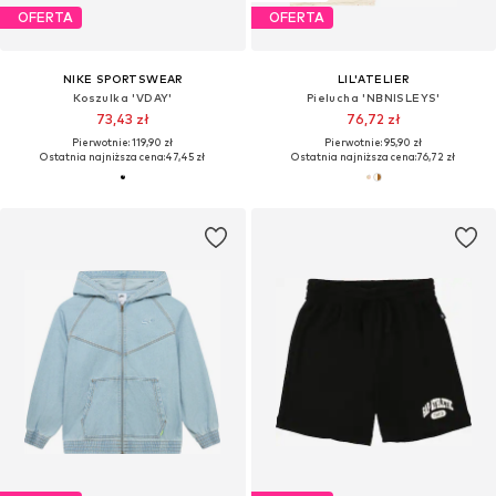
OFERTA
OFERTA
NIKE SPORTSWEAR
LIL'ATELIER
Koszulka 'VDAY'
Pielucha 'NBNISLEYS'
73,43 zł
76,72 zł
Pierwotnie: 119,90 zł
Pierwotnie: 95,90 zł
Ostatnia najniższa cena:
47,45 zł
Ostatnia najniższa cena:
76,72 zł