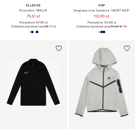
ELLESSE
GAP
Koszulka 'MALIA'
Zwężany krój Spodnie 'HERITAGE'
75,51 zł
112,90 zł
Pierwotnie: 107,90 zł
Pierwotnie: 134,90 zł
Ostatnia najniższa cena:
58,73 zł
Ostatnia najniższa cena:
114,67 zł
-1%