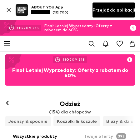
ABOUT YOU App
Przejdź do aplikacji
(152 700)
Finał Letniej Wyprzedaży: Oferty z
11
G
20
M
18
S
rabatem do 60%
11
G
20
M
18
S
Finał Letniej Wyprzedaży: Oferty z rabatem do
60%
Odzież
(154) dla chłopców
Jeansy & spodnie
Koszulki & koszule
Bluzy & dziani
Wszystkie produkty
Twoje oferty
392