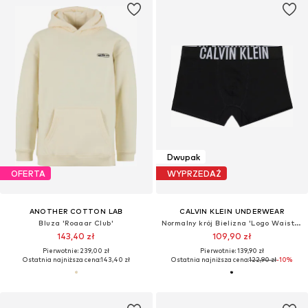
Dwupak
OFERTA
WYPRZEDAŻ
ANOTHER COTTON LAB
CALVIN KLEIN UNDERWEAR
Bluza 'Roaaar Club'
Normalny krój Bielizna 'Logo Waistband Trunks'
143,40 zł
109,90 zł
Pierwotnie: 239,00 zł
Pierwotnie: 139,90 zł
Ostatnia najniższa cena:
143,40 zł
Ostatnia najniższa cena:
122,90 zł
-10%