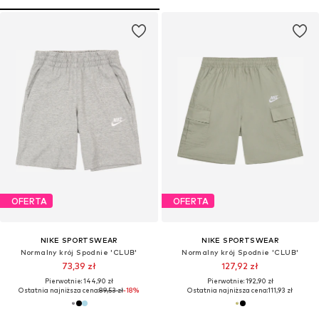
OFERTA
OFERTA
NIKE SPORTSWEAR
NIKE SPORTSWEAR
Normalny krój Spodnie 'CLUB'
Normalny krój Spodnie 'CLUB'
73,39 zł
127,92 zł
Pierwotnie: 144,90 zł
Pierwotnie: 192,90 zł
Ostatnia najniższa cena:
89,53 zł
-18%
Ostatnia najniższa cena:
111,93 zł