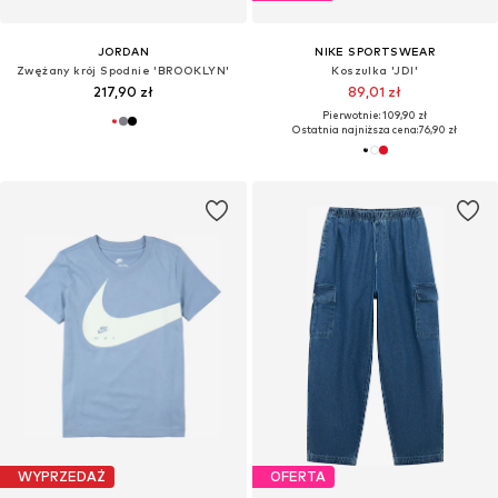
JORDAN
NIKE SPORTSWEAR
Zwężany krój Spodnie 'BROOKLYN'
Koszulka 'JDI'
217,90 zł
89,01 zł
Pierwotnie: 109,90 zł
Ostatnia najniższa cena:
76,90 zł
WYPRZEDAŻ
OFERTA