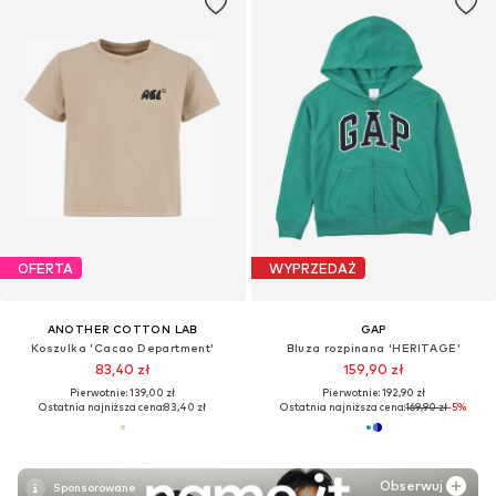
OFERTA
WYPRZEDAŻ
ANOTHER COTTON LAB
GAP
Koszulka 'Cacao Department'
Bluza rozpinana 'HERITAGE'
83,40 zł
159,90 zł
Pierwotnie: 139,00 zł
Pierwotnie: 192,90 zł
Ostatnia najniższa cena:
83,40 zł
Ostatnia najniższa cena:
169,90 zł
-5%
Obserwuj