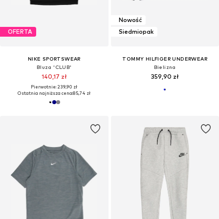
Nowość
OFERTA
Siedmiopak
NIKE SPORTSWEAR
TOMMY HILFIGER UNDERWEAR
Bluza 'CLUB'
Bielizna
140,17 zł
359,90 zł
Pierwotnie: 239,90 zł
Ostatnia najniższa cena:
85,74 zł