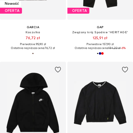
Nowość
OFERTA
OFERTA
GARCIA
GAP
Koszulka
Zwężany krój Spodnie 'HERITAGE'
76,72 zł
125,91 zł
Pierwotnie: 95,90 zł
Pierwotnie: 157,90 zł
Ostatnia najniższa cena:
76,72 zł
Ostatnia najniższa cena:
134,22 zł
-6%