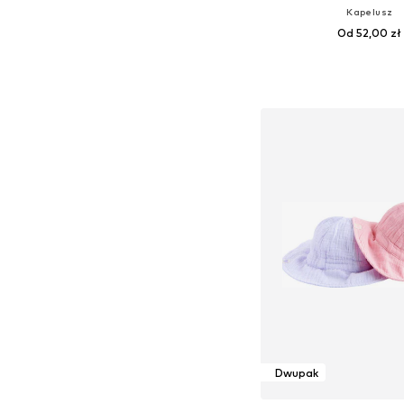
Kapelusz
Od 52,00 zł
+
4
Dostępne rozmiary: 50, 52, 5
Dodaj do kos
Dwupak