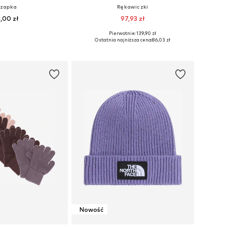
zapka
Rękawiczki
1,00 zł
97,93 zł
Pierwotnie: 139,90 zł
óżnych rozmiarach
Dostępne rozmiary: XS, S, M
Ostatnia najniższa cena:
86,03 zł
do koszyka
Dodaj do koszyka
Nowość