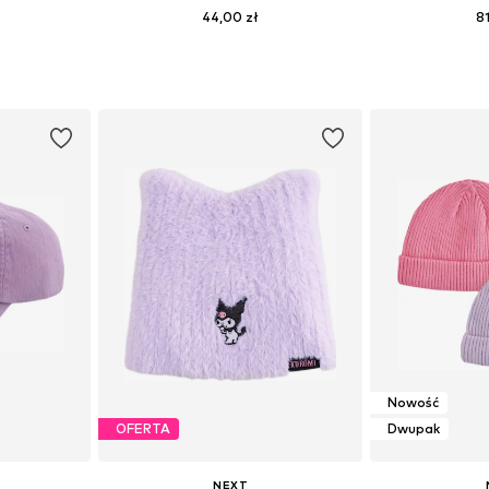
44,00 zł
8
zmiarach
Dostępne w różnych rozmiarach
Dostępne roz
zyka
Dodaj do koszyka
Dodaj 
Nowość
OFERTA
Dwupak
NEXT