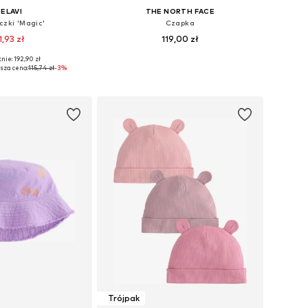
ELAVI
THE NORTH FACE
czki 'Magic'
Czapka
1,93 zł
119,00 zł
nie: 192,90 zł
ry: XXS-XS, S-M, M-XL
Dostępne rozmiary: 53-57
sza cena:
115,74 zł
-3%
do koszyka
Dodaj do koszyka
Trójpak