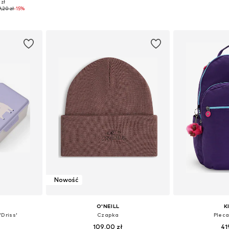
 zł
 48-54
Dostępne rozmiary: One Size
Dostępne ro
9,20 zł
-15%
zyka
Dodaj do koszyka
Dodaj 
Nowość
O'NEILL
K
'Driss'
Czapka
Plec
109,00 zł
41