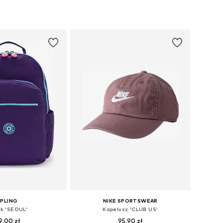
+
3
zmiary: One Size
Dostępne rozmiary: Jednolity rozmiar
do koszyka
Dodaj do koszyka
IPLING
NIKE SPORTSWEAR
ak 'SEOUL'
Kapelusz 'CLUB US'
9,00 zł
95,90 zł