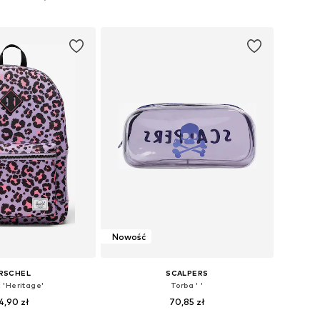
do koszyka
Dodaj do koszyka
Nowość
RSCHEL
SCALPERS
 'Heritage'
Torba ' '
4,90 zł
70,85 zł