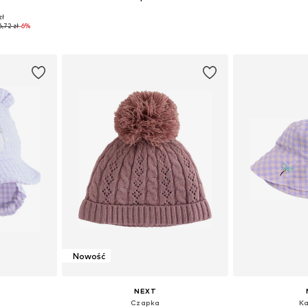
zł
ne Size
Dostępne rozmiary: 48-54
Dostępne ro
6,72 zł
-6%
zyka
Dodaj do koszyka
Dodaj 
Nowość
NEXT
Czapka
Ka