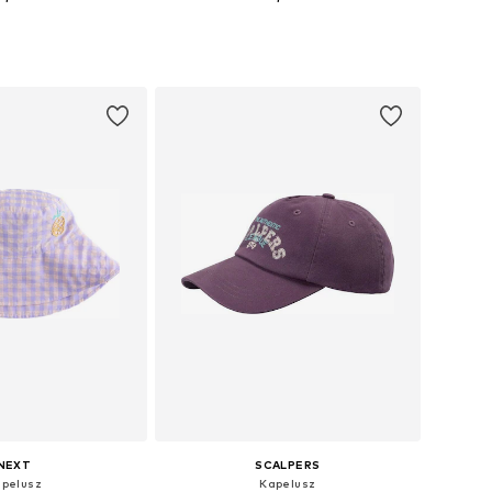
zmiary: One Size
Dostępne rozmiary: 48-54
do koszyka
Dodaj do koszyka
NEXT
SCALPERS
pelusz
Kapelusz