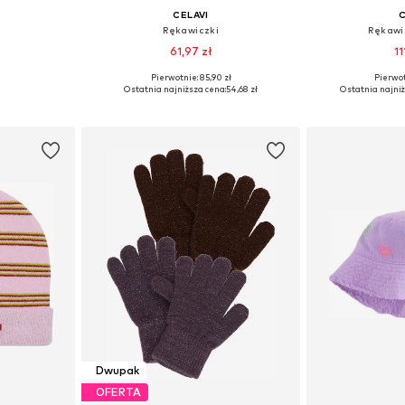
CELAVI
C
Rękawiczki
Rękawi
61,97 zł
11
+
6
Pierwotnie: 85,90 zł
Pierwot
49, 49-50, 50
Dostępne rozmiary: XXS-XS, S-M, M-XL
Dostępne rozmia
Ostatnia najniższa cena:
54,68 zł
Ostatnia najniż
zyka
Dodaj do koszyka
Dodaj 
Dwupak
OFERTA