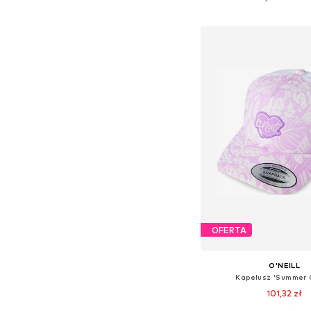
Dodaj do kos
OFERTA
O'NEILL
Kapelusz 'Summer
101,32 zł