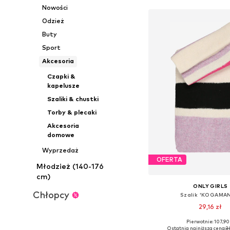
Nowości
Odzież
Buty
Sport
Akcesoria
Czapki &
kapelusze
Szaliki & chustki
Torby & plecaki
Akcesoria
domowe
Wyprzedaż
OFERTA
Młodzież (140-176
cm)
ONLY GIRLS
Chłopcy
Szalik 'KOGAMA
29,16 zł
Pierwotnie: 107,90 
Dostępne rozmiary: O
Ostatnia najniższa cena:
3