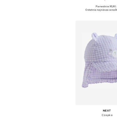
Pierwotnie: 95,90 
Dostępne rozmiary: O
Ostatnia najniższa cena:
7
Dodaj do kos
NEXT
Czapka