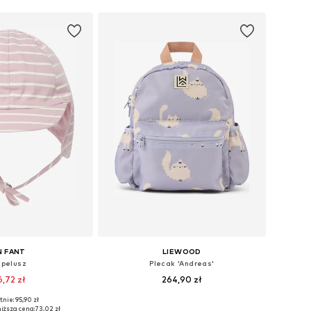
N FANT
LIEWOOD
pelusz
Plecak 'Andreas'
6,72 zł
264,90 zł
+
1
nie: 95,90 zł
y: 43-46, 46-50, 51-54
Dostępne rozmiary: One Size
iższa cena:
73,02 zł