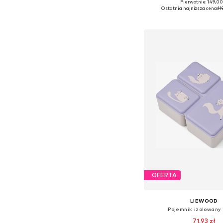
Pierwotnie: 149,00
Dostępne rozmiary:
Ostatnia najniższa cena:
11
Dodaj do kos
OFERTA
LIEWOOD
Pojemnik izolowany 
71,93 zł