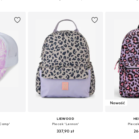
zyka
Dodaj do koszyka
Dodaj 
Nowość
LIEWOOD
HE
 Camp'
Plecak 'Lennon'
Plecak
337,90 zł
26