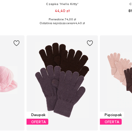
Czapka 'Hello Kitty'
C
44,40 zł
8
Pierwotnie: 74,00 zł
4, 56, 57, 58
Dostępne rozmiary: 50, 52, 54
Dostępne w r
Ostatnia najniższa cena:
44,40 zł
zyka
Dodaj do koszyka
Dodaj 
Dwupak
Pięciopak
OFERTA
OFERTA