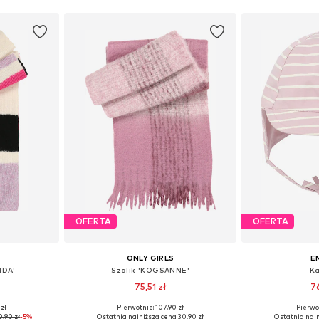
OFERTA
OFERTA
ONLY GIRLS
E
NDA'
Szalik 'KOGSANNE'
Ka
75,51 zł
7
zł
Pierwotnie: 107,90 zł
Pierwot
ne Size
Dostępne rozmiary: One Size
Dostępne rozmiar
0,90 zł
-5%
Ostatnia najniższa cena:
30,90 zł
Ostatnia najn