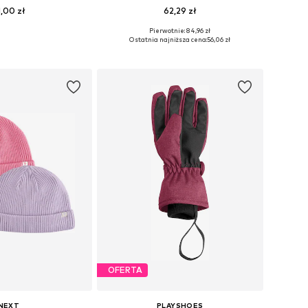
1,00 zł
62,29 zł
Pierwotnie: 84,96 zł
miary: 50, 52, 54
Dostępne rozmiary: 53-57
Ostatnia najniższa cena:
56,06 zł
do koszyka
Dodaj do koszyka
OFERTA
NEXT
PLAYSHOES