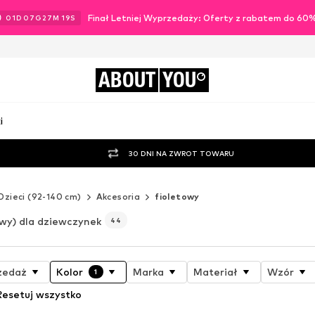
Finał Letniej Wyprzedaży: Oferty z rabatem do 60
01
D
07
G
27
M
17
S
ABOUT
YOU
i
30 DNI NA ZWROT TOWARU
Dzieci (92-140 cm)
Akcesoria
fioletowy
owy) dla dziewczynek
44
zedaż
Kolor
Marka
Materiał
Wzór
1
Resetuj wszystko