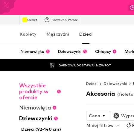
Outlet
Kontakt & Pomoc
Kobiety
Mężczyźni
Dzieci
Niemowlęta
Dziewczynki
Chłopcy
Mark
DARMOWA DOSTAWA* & ZWROT
Dzieci
Dziewczynki
Wszystkie
produkty w
Akcesoria
(fiolet
ofercie
Niemowlęta
Cena
Wypr
Dziewczynki
Mniej filtrów
Dzieci (92-140 cm)