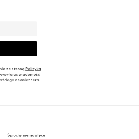
nie ze stroną
Polityka
 wysyłając wiadomość
u każdego newslettera.
Śpiochy niemowlęce