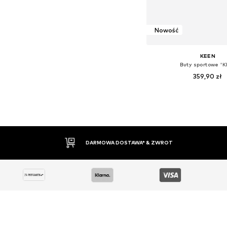
Nowość
KEEN
Buty sportowe 'K
359,90 zł
Dostępne rozmiary: 24, 25,5, 2
Dodaj do kos
30 DNI NA ZWROT TOWARU