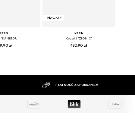
Nowość
KEEN
KEEN
i 'KANIBOU'
Kozaki 'ZIONIC'
9,90 zł
432,90 zł
: 32,5, 34, 35, 36, 39
Dostępne w różnych rozmiarach
do koszyka
Dodaj do koszyka
DUŻY ASORTYMENT