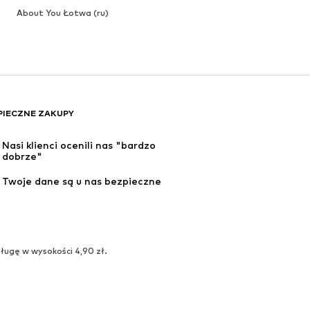
About You Łotwa (ru)
PIECZNE ZAKUPY
Nasi klienci ocenili nas "bardzo 
dobrze"
Twoje dane są u nas bezpieczne
ługę w wysokości 4,90 zł.