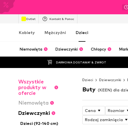
Outlet
Kontakt & Pomoc
Kobiety
Mężczyźni
Dzieci
Niemowlęta
Dziewczynki
Chłopcy
Mark
DARMOWA DOSTAWA* & ZWROT
Dzieci
Dziewczynki
Wszystkie
produkty w
Buty
(KEEN) dla dz
ofercie
Niemowlęta
Cena
Rozmiar
Dziewczynki
Rodzaj zamknięcia
Dzieci (92-140 cm)