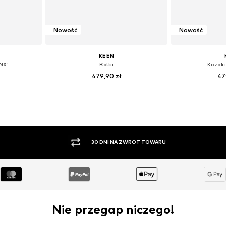
Nowość
Nowość
KEEN
NX'
Botki
Kozak
479,90 zł
47
7,5, 29, 30, 31
Dostępne w różnych rozmiarach
Dostępne rozmiary
zyka
Dodaj do koszyka
Dodaj 
PŁATNOŚĆ ZA POBRANIEM
Nie przegap niczego!