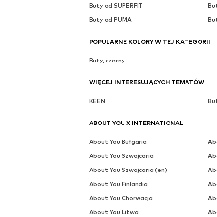
Buty od SUPERFIT
Bu
Buty od PUMA
Bu
POPULARNE KOLORY W TEJ KATEGORII
Buty, czarny
WIĘCEJ INTERESUJĄCYCH TEMATÓW
KEEN
Bu
ABOUT YOU X INTERNATIONAL
About You Bułgaria
Ab
About You Szwajcaria
Ab
About You Szwajcaria (en)
Ab
About You Finlandia
Abo
About You Chorwacja
Ab
About You Litwa
Ab