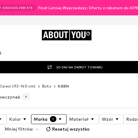
Finał Letniej Wyprzedaży: Oferty z rabatem do 60
03
D
06
G
25
M
30
S
ABOUT
YOU
i
30 DNI NA ZWROT TOWARU
Dzieci (92-140 cm)
Buty
KEEN
iewczynek
4
Kolor
Marka
Materiał
Wzór
Rodz
1
Mniej filtrów
Resetuj wszystko