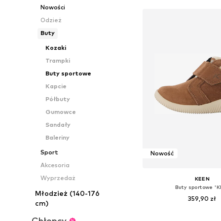
Nowości
Odzież
Buty
Kozaki
Trampki
Buty sportowe
Kapcie
Półbuty
Gumowce
Sandały
Baleriny
Sport
Nowość
Akcesoria
Wyprzedaż
KEEN
Buty sportowe 'K
Młodzież (140-176
359,90 zł
cm)
Dostępne rozmiary: 24, 25,5, 2
Chłopcy