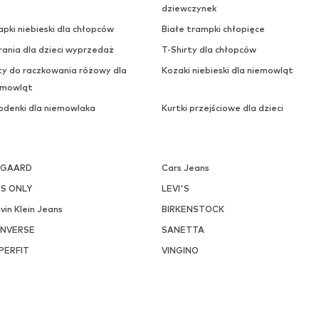
dziewczynek
pki niebieski dla chłopców
Białe trampki chłopięce
rania dla dzieci wyprzedaż
T-Shirty dla chłopców
ty do raczkowania różowy dla
Kozaki niebieski dla niemowląt
emowląt
odenki dla niemowlaka
Kurtki przejściowe dla dzieci
SGAARD
Cars Jeans
DS ONLY
LEVI'S
vin Klein Jeans
BIRKENSTOCK
NVERSE
SANETTA
PERFIT
VINGINO