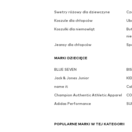
Swetry różowy dla dziewczyne
Cza
Koszule dla chłopców
Ub
Koszulki dla niemowląt
Bu
ni
Jeansy dla chłopców
Sp
MARKI DZIECIĘCE
BLUE SEVEN
BI
Jack & Jones Junior
KI
name it
Cal
Champion Authentic Athletic Apparel
CO
Adidas Performance
SU
POPULARNE MARKI W TEJ KATEGORII