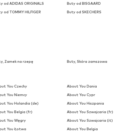
ty od ADIDAS ORIGINALS
Buty od BISGAARD
ty od TOMMY HILFIGER
Buty od SKECHERS
ty, Zamek na rzepę
Buty, Skóra zamszowa
out You Czechy
About You Dania
out You Niemcy
About You Cypr
out You Holandia (de)
About You Hiszpania
ut You Belgia (fr)
About You Szwajcaria (fr)
out You Węgry
About You Szwajcaria (it)
out You Łotwa
About You Belgia