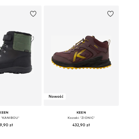
Nowość
KEEN
KEEN
i 'KANIBOU'
Kozaki 'ZIONIC'
9,90 zł
432,90 zł
: 32,5, 34, 35, 36, 39
Dostępne w różnych rozmiarach