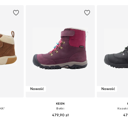
Nowość
Nowość
KEEN
NX'
Botki
Kozak
479,90 zł
47
7,5, 29, 30, 31
Dostępne w różnych rozmiarach
Dostępne rozmiary