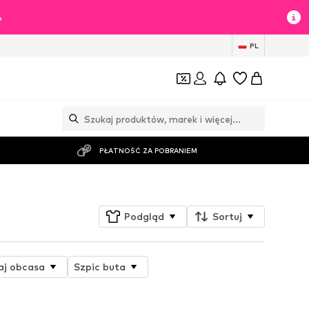
%
PL
PŁATNOŚĆ ZA POBRANIEM
Podgląd
Sortuj
aj obcasa
Szpic buta