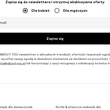
Zapisz się do newslettera i otrzymuj ekskluzywne oferty
Dla kobiet
Dla mężczyzn
mail
Zapisz się
ABOUT YOU newsletter o aktualnych trendach, ofertach i kuponach zgod
 wycofać swoją zgodę w dowolnym momencie ze skutkiem na przyszłość,
enta@aboutyou.pl
lub korzystając z opcji rezygnacji z subskrypcji na końc
ampki dla dziewczynek
Kurtki & płaszcze niebieski dla