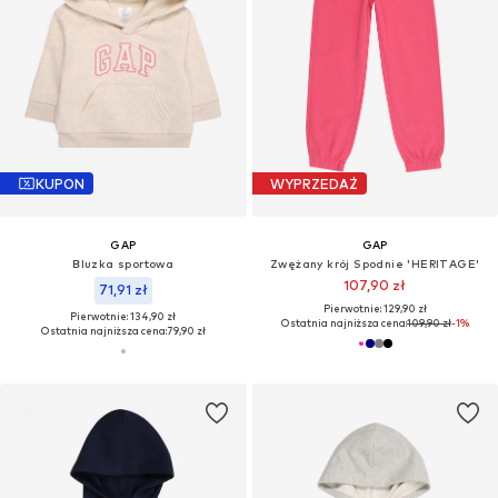
KUPON
WYPRZEDAŻ
GAP
GAP
Bluzka sportowa
Zwężany krój Spodnie 'HERITAGE'
107,90 zł
71,91 zł
Pierwotnie: 129,90 zł
Pierwotnie: 134,90 zł
Ostatnia najniższa cena:
109,90 zł
-1%
Ostatnia najniższa cena:
79,90 zł