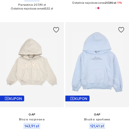
Ostatnia najniższa cena:
217,90 zł
-11%
Pierwotnie: 207,90 zł
Ostatnia najniższa cena:
65,52 zł
KUPON
KUPON
GAP
GAP
Bluza rozpinana
Bluzka sportowa
143,91 zł
121,41 zł