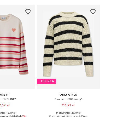
OFERTA
AME IT
ONLY GIRLS
r 'NKFLINE'
Sweter 'KOGJusty'
7,67 zł
116,91 zł
nie: 114,90 zł
Pierwotnie: 129,90 zł
óżnych rozmiarach
Dostępne w różnych rozmiarach
sza cena:
103,41 zł
-5%
Ostatnia najniższa cena:
41,16 zł