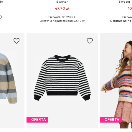
IA'
Sweter
Sweter 
47,70 zł
10
Pierwotnie: 129,00 zł
Pierwot
Dostępne rozmiary: 122-128, 134-140, 146-152, 158-164
Dostępne w różnych rozmiarach
Dostępne w r
Ostatnia najniższa cena:
42,40 zł
Ostatnia najniż
zyka
Dodaj do koszyka
Dodaj 
OFERTA
OFERTA