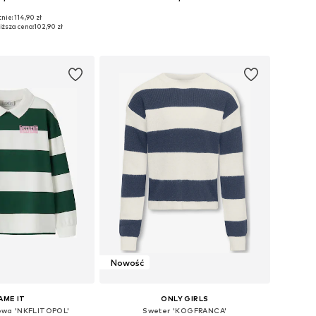
nie: 114,90 zł
Dostępne rozmiary: 122-128, 134-140, 146-152, 158-164
Dostępne w różnych rozmiarach
iższa cena:
102,90 zł
do koszyka
Dodaj do koszyka
Nowość
AME IT
ONLY GIRLS
towa 'NKFLITOPOL'
Sweter 'KOGFRANCA'