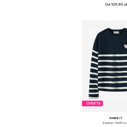
Od 109,90 z
Dostępne w różnych ro
Dodaj do kos
OFERTA
NAME IT
Sweter 'NKFLin