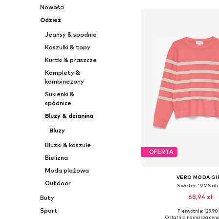
Nowości
Odzież
Jeansy & spodnie
Koszulki & topy
Kurtki & płaszcze
Komplety &
kombinezony
Sukienki &
spódnice
Bluzy & dzianina
Bluzy
Bluzki & koszule
OFERTA
Bielizna
Moda plażowa
VERO MODA GI
Outdoor
Sweter 'VMSab
68,94 zł
Buty
Sport
Pierwotnie: 129,90 
Ostatnia najniższa cena