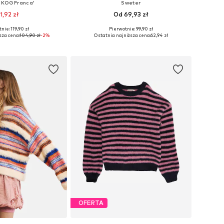
'KOGFranca'
Sweter
1,92 zł
Od 69,93 zł
+
1
nie: 119,90 zł
Pierwotnie: 99,90 zł
óżnych rozmiarach
Dostępne w różnych rozmiarach
sza cena:
104,90 zł
-2%
Ostatnia najniższa cena:
62,94 zł
do koszyka
Dodaj do koszyka
OFERTA