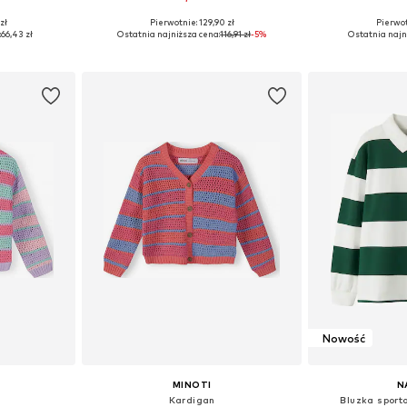
zł
Pierwotnie: 129,90 zł
Pierwot
Dostępne rozmiary: 122-128, 134-140, 146-152
Dostępne w różnych rozmiarach
:
66,43 zł
Ostatnia najniższa cena:
116,91 zł
-5%
Ostatnia najn
zyka
Dodaj do koszyka
Dodaj 
Nowość
MINOTI
N
Kardigan
Bluzka spor