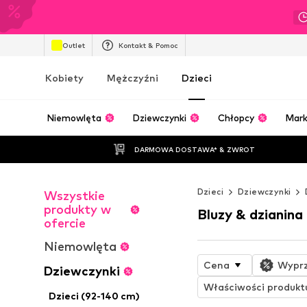
Outlet
Kontakt & Pomoc
Kobiety
Mężczyźni
Dzieci
Niemowlęta
Dziewczynki
Chłopcy
Mark
DARMOWA DOSTAWA* & ZWROT
Dzieci
Dziewczynki
Wszystkie
produkty w
Bluzy & dzianina
ofercie
Niemowlęta
Cena
Wypr
Dziewczynki
Właściwości produkt
Dzieci (92-140 cm)