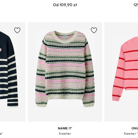
ł
Od 109,90 zł
12
zmiarach
Dostępne w różnych rozmiarach
zyka
Dodaj do koszyka
Dodaj 
NAME IT
ONL
e'
Sweter
Sweter 