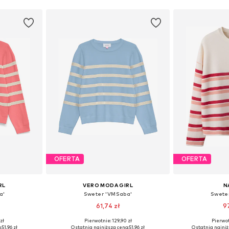
OFERTA
OFERTA
RL
VERO MODA GIRL
N
a'
Sweter 'VMSaba'
Swete
61,74 zł
9
zł
Pierwotnie: 129,90 zł
Pierwot
Dostępne rozmiary: 134-140, 146-152, 158-164
Dostępne rozmiary: 134-140, 146-152, 158-164
Dostępne w r
:
51,96 zł
Ostatnia najniższa cena:
51,96 zł
Ostatnia najniż