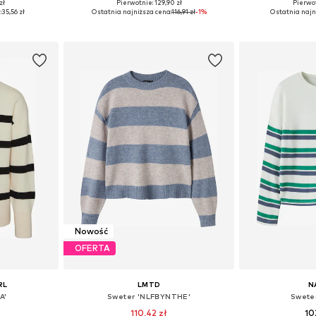
zł
Pierwotnie: 129,90 zł
Pierwot
122-128
Dostępne w różnych rozmiarach
Dostępne w r
:
35,56 zł
Ostatnia najniższa cena:
116,91 zł
-1%
Ostatnia najn
zyka
Dodaj do koszyka
Dodaj 
Nowość
OFERTA
RL
LMTD
N
A'
Sweter 'NLFBYNTHE'
Swete
110,42 zł
10