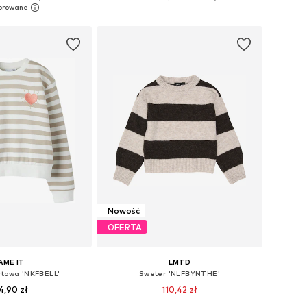
do koszyka
Dodaj do koszyka
Nowość
OFERTA
AME IT
LMTD
rtowa 'NKFBELL'
Sweter 'NLFBYNTHE'
4,90 zł
110,42 zł