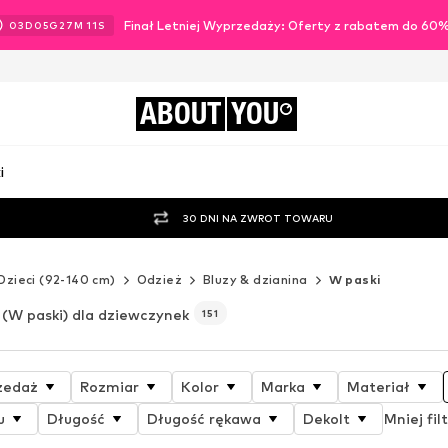
Finał Letniej Wyprzedaży: Oferty z rabatem do 60
03
D
05
G
27
M
09
S
ABOUT
YOU
i
30 DNI NA ZWROT TOWARU
Dzieci (92-140 cm)
Odzież
Bluzy & dzianina
W paski
(W paski) dla dziewczynek
151
zedaż
Rozmiar
Kolor
Marka
Materiał
u
Długość
Długość rękawa
Dekolt
Mniej fil