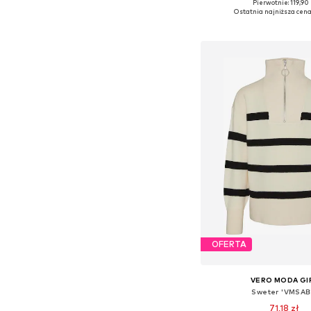
Pierwotnie: 119,90 
Dostępne rozmiary: 
Ostatnia najniższa cena
Dodaj do kos
OFERTA
VERO MODA GI
Sweter 'VMSAB
71,18 zł