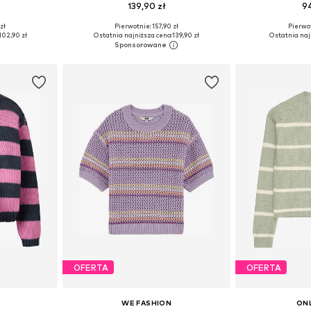
139,90 zł
94
zł
Pierwotnie: 157,90 zł
Pierwot
zmiarach
Dostępne rozmiary: 122-128, 134-140, 146-152, 158-164
102,90 zł
Ostatnia najniższa cena:
139,90 zł
Ostatnia naj
zyka
Dodaj do koszyka
Dodaj 
OFERTA
OFERTA
WE FASHION
ONL