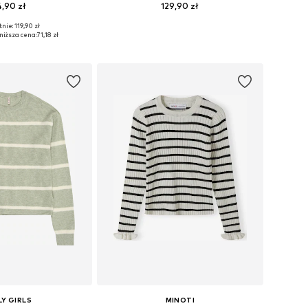
,90 zł
129,90 zł
+
1
nie: 119,90 zł
Dostępne rozmiary: 122-128, 134-140, 146-152, 158-164
Dostępne rozmiary: 122-128, 134-140, 146-152, 158-164
niższa cena:
71,18 zł
do koszyka
Dodaj do koszyka
Y GIRLS
MINOTI