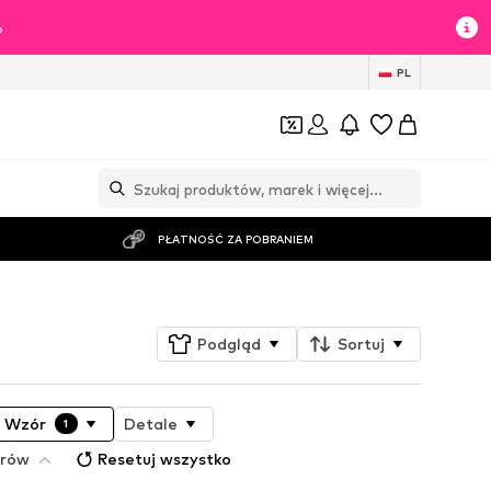
%
PL
PŁATNOŚĆ ZA POBRANIEM
Podgląd
Sortuj
Wzór
Detale
1
trów
Resetuj wszystko