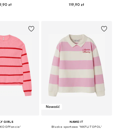
9,90 zł
119,90 zł
Dostępne rozmiary: 122-128, 134-140, 146-152, 158-164
Dostępne rozmiary: 122-128, 134-140, 146-152, 158-164
do koszyka
Dodaj do koszyka
Nowość
Y GIRLS
NAME IT
'KOGFfancia'
Bluzka sportowa 'NKFLITOPOL'