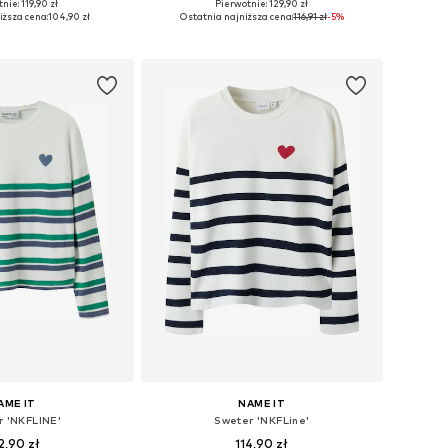
nie: 119,90 zł
Pierwotnie: 129,90 zł
óżnych rozmiarach
Dostępne w różnych rozmiarach
iższa cena:
104,90 zł
Ostatnia najniższa cena:
116,91 zł
-5%
do koszyka
Dodaj do koszyka
AME IT
NAME IT
r 'NKFLINE'
Sweter 'NKFLine'
2,90 zł
114,90 zł