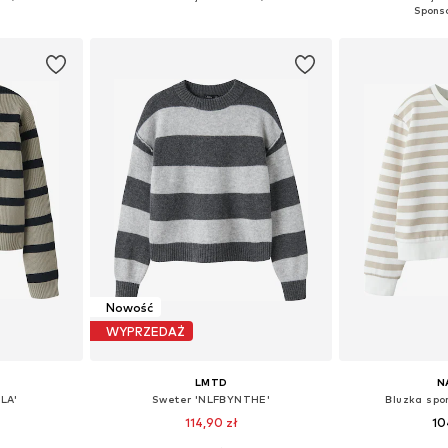
zyka
Dodaj do koszyka
Dodaj 
Nowość
WYPRZEDAŻ
LMTD
N
LA'
Sweter 'NLFBYNTHE'
Bluzka spo
114,90 zł
10