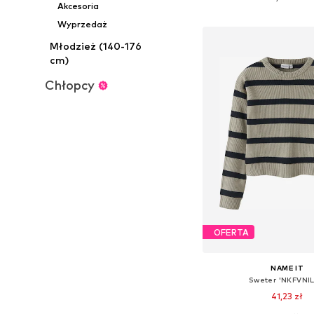
Akcesoria
Dodaj do kos
Wyprzedaż
Młodzież (140-176
cm)
Chłopcy
OFERTA
NAME IT
Sweter 'NKFVNIL
41,23 zł