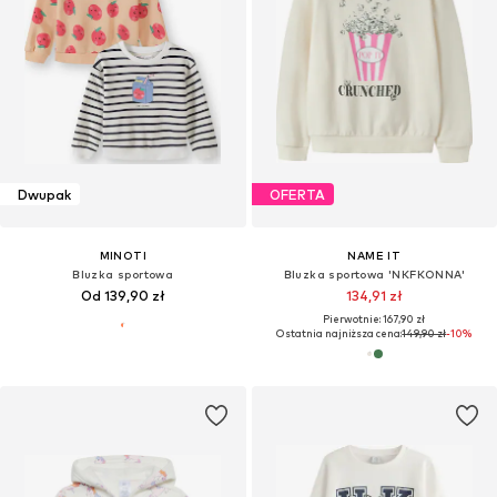
Dwupak
OFERTA
MINOTI
NAME IT
Bluzka sportowa
Bluzka sportowa 'NKFKONNA'
Od 139,90 zł
134,91 zł
Pierwotnie: 167,90 zł
Ostatnia najniższa cena:
149,90 zł
-10%