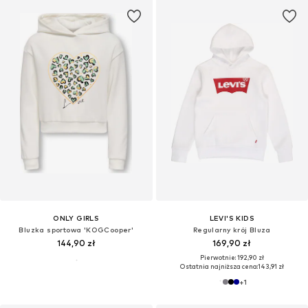
ONLY GIRLS
LEVI'S KIDS
Bluzka sportowa 'KOGCooper'
Regularny krój Bluza
144,90 zł
169,90 zł
Pierwotnie: 192,90 zł
Ostatnia najniższa cena:
143,91 zł
+
1