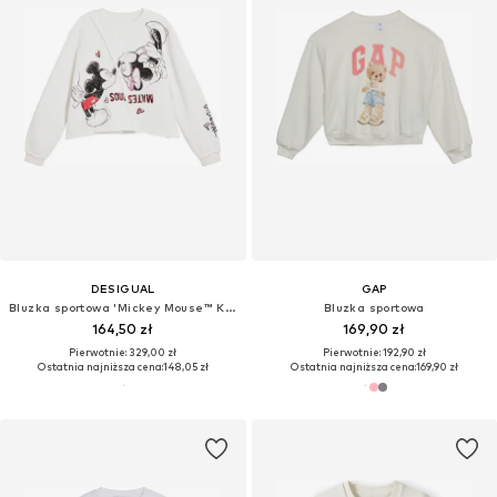
DESIGUAL
GAP
Bluzka sportowa 'Mickey Mouse™ Kiss'
Bluzka sportowa
164,50 zł
169,90 zł
Pierwotnie: 329,00 zł
Pierwotnie: 192,90 zł
Ostatnia najniższa cena:
148,05 zł
Ostatnia najniższa cena:
169,90 zł