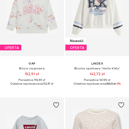
Nowość
OFERTA
OFERTA
GAP
LINDEX
Bluza rozpinana
Bluzka sportowa 'Hello Kitty'
152,91 zł
142,72 zł
Pierwotnie: 192,90 zł
Pierwotnie: 167,90 zł
Ostatnia najniższa cena:
152,91 zł
Ostatnia najniższa cena:
151,11 zł
-5%