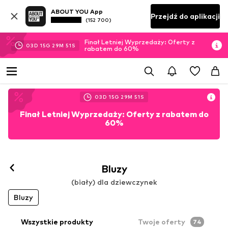
ABOUT YOU App
Przejdź do aplikacji
(152 700)
Finał Letniej Wyprzedaży: Oferty z
03
D
15
G
29
M
50
S
rabatem do 60%
03
D
15
G
29
M
50
S
Finał Letniej Wyprzedaży: Oferty z rabatem do
60%
Bluzy
(biały) dla dziewczynek
Bluzy
Wszystkie produkty
Twoje oferty
74