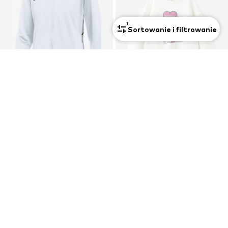
1
Sortowanie i filtrowanie
OFERTA
OFERTA
NIKE
MANGO KIDS
Sportowa bluza rozpinana
Bluzka sportowa 'HKHEART'
136,78 zł
60,39 zł
Pierwotnie: 182,37 zł
Pierwotnie: 109,90 zł
Ostatnia najniższa cena:
136,78 zł
Ostatnia najniższa cena:
55,74 zł
+
4