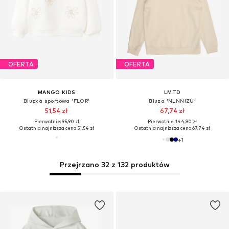
OFERTA
OFERTA
MANGO KIDS
LMTD
Bluzka sportowa 'FLOR'
Bluza 'NLNNIZU'
51,54 zł
67,74 zł
Pierwotnie: 95,90 zł
Pierwotnie: 144,90 zł
Ostatnia najniższa cena:
51,54 zł
Ostatnia najniższa cena:
67,74 zł
+
1
Przejrzano 32 z 132 produktów