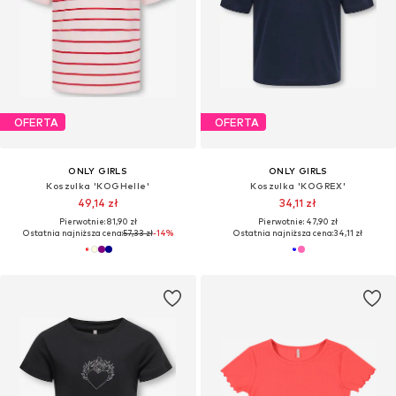
OFERTA
OFERTA
ONLY GIRLS
ONLY GIRLS
Koszulka 'KOGHelle'
Koszulka 'KOGREX'
49,14 zł
34,11 zł
Pierwotnie: 81,90 zł
Pierwotnie: 47,90 zł
Ostatnia najniższa cena:
57,33 zł
-14%
Ostatnia najniższa cena:
34,11 zł