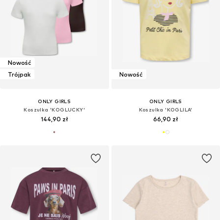
Nowość
Trójpak
Nowość
ONLY GIRLS
ONLY GIRLS
Koszulka 'KOGLUCKY'
Koszulka 'KOGLILA'
144,90 zł
66,90 zł