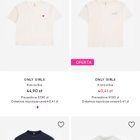
OFERTA
ONLY GIRLS
ONLY GIRLS
Koszulka
Koszulka
44,90 zł
40,41 zł
Pierwotnie: 57,90 zł
Pierwotnie: 57,90 zł
Ostatnia najniższa cena:
40,41 zł
Ostatnia najniższa cena:
40,41 zł