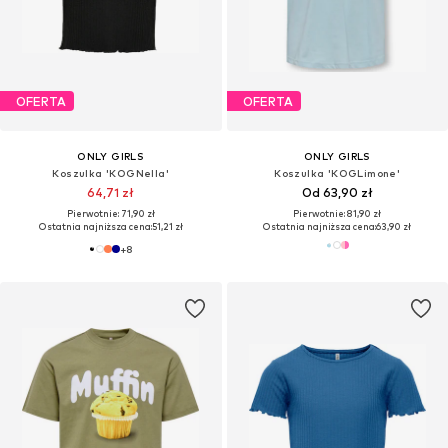
OFERTA
OFERTA
ONLY GIRLS
ONLY GIRLS
Koszulka 'KOGNella'
Koszulka 'KOGLimone'
64,71 zł
Od 63,90 zł
Pierwotnie: 71,90 zł
Pierwotnie: 81,90 zł
Ostatnia najniższa cena:
51,21 zł
Ostatnia najniższa cena:
63,90 zł
+
8