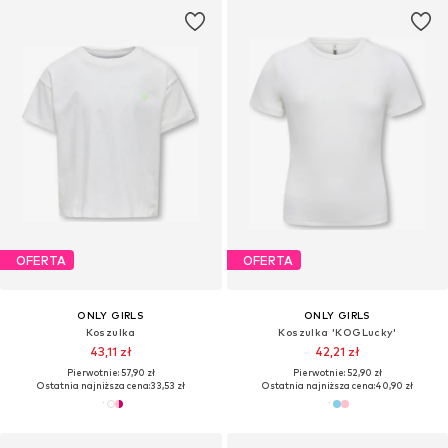
OFERTA
OFERTA
ONLY GIRLS
ONLY GIRLS
Koszulka
Koszulka 'KOGLucky'
43,11 zł
42,21 zł
Pierwotnie: 57,90 zł
Pierwotnie: 52,90 zł
Ostatnia najniższa cena:
33,53 zł
Ostatnia najniższa cena:
40,90 zł