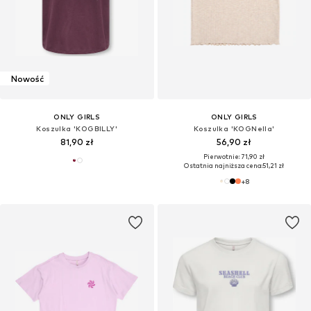
Nowość
ONLY GIRLS
ONLY GIRLS
Koszulka 'KOGBILLY'
Koszulka 'KOGNella'
81,90 zł
56,90 zł
Pierwotnie: 71,90 zł
Ostatnia najniższa cena:
51,21 zł
+
8