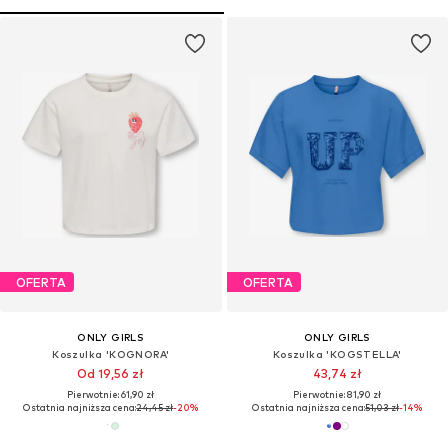
OFERTA
OFERTA
ONLY GIRLS
ONLY GIRLS
Koszulka 'KOGNORA'
Koszulka 'KOGSTELLA'
Od 19,56 zł
43,74 zł
Pierwotnie: 61,90 zł
Pierwotnie: 81,90 zł
Ostatnia najniższa cena:
24,45 zł
-20%
Ostatnia najniższa cena:
51,03 zł
-14%