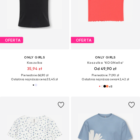
OFERTA
OFERTA
ONLY GIRLS
ONLY GIRLS
Koszulka
Koszulka 'KOGNella'
35,94 zł
Od 49,90 zł
Pierwotnie: 66,90 zł
Pierwotnie: 71,90 zł
Ostatnia najniższa cena:
33,45 zł
Ostatnia najniższa cena:
42,42 zł
+
8