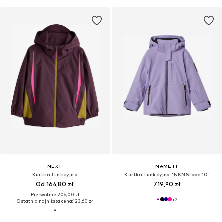
NEXT
NAME IT
Kurtka funkcyjna
Kurtka funkcyjna 'NKNSlope10'
Od 164,80 zł
719,90 zł
Pierwotnie: 206,00 zł
+
2
Ostatnia najniższa cena:
123,60 zł