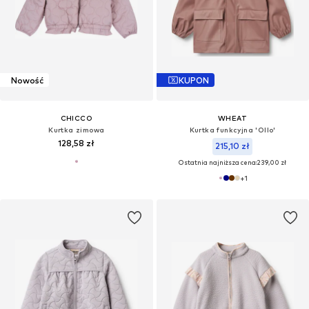
Nowość
KUPON
CHICCO
WHEAT
Kurtka zimowa
Kurtka funkcyjna 'Ollo'
128,58 zł
215,10 zł
Ostatnia najniższa cena:
239,00 zł
+
1