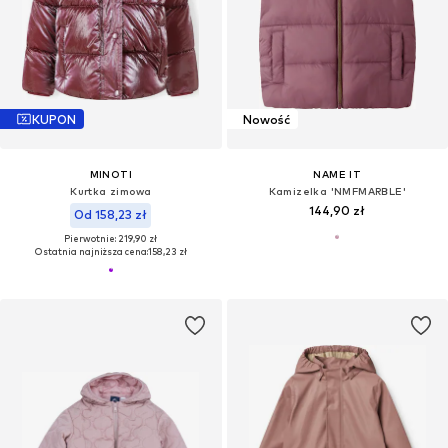
KUPON
Nowość
MINOTI
NAME IT
Kurtka zimowa
Kamizelka 'NMFMARBLE'
144,90 zł
Od 158,23 zł
Pierwotnie: 219,90 zł
Ostatnia najniższa cena:
158,23 zł