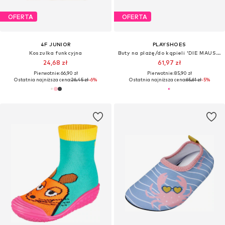
OFERTA
OFERTA
4F JUNIOR
PLAYSHOES
Koszulka funkcyjna
Buty na plażę/do kąpieli 'DIE MAUS FREUNDE'
24,68 zł
61,97 zł
Pierwotnie: 66,90 zł
Pierwotnie: 85,90 zł
Ostatnia najniższa cena:
26,45 zł
-6%
Ostatnia najniższa cena:
65,61 zł
-5%