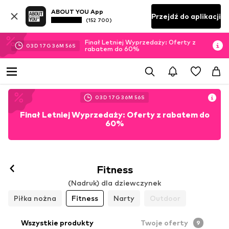
ABOUT YOU App
Przejdź do aplikacji
(152 700)
Finał Letniej Wyprzedaży: Oferty z
03
D
17
G
36
M
55
S
rabatem do 60%
03
D
17
G
36
M
55
S
Finał Letniej Wyprzedaży: Oferty z rabatem do
60%
Fitness
(Nadruk) dla dziewczynek
Piłka nożna
Fitness
Narty
Outdoor
Wszystkie produkty
Twoje oferty
9