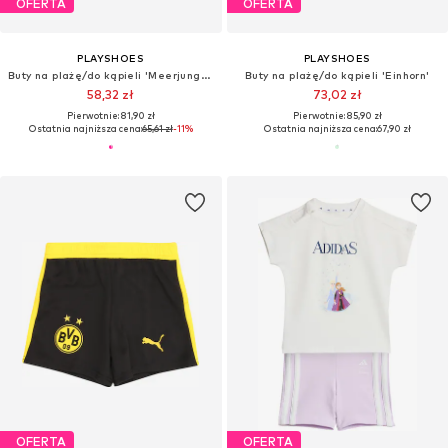
OFERTA
OFERTA
PLAYSHOES
PLAYSHOES
Buty na plażę/do kąpieli 'Meerjungfrau'
Buty na plażę/do kąpieli 'Einhorn'
58,32 zł
73,02 zł
Pierwotnie: 81,90 zł
Pierwotnie: 85,90 zł
Ostatnia najniższa cena:
65,61 zł
-11%
Ostatnia najniższa cena:
67,90 zł
OFERTA
OFERTA