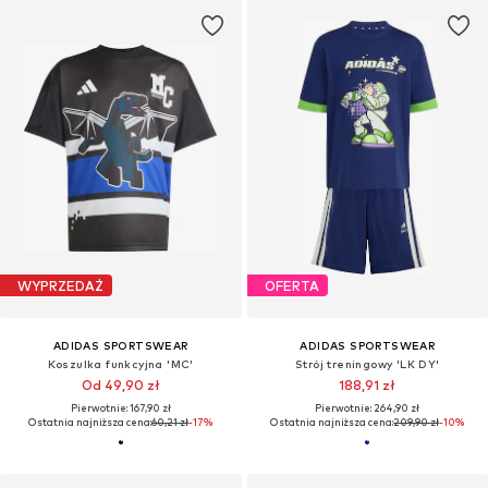
WYPRZEDAŻ
OFERTA
ADIDAS SPORTSWEAR
ADIDAS SPORTSWEAR
Koszulka funkcyjna 'MC'
Strój treningowy 'LK DY'
Od 49,90 zł
188,91 zł
Pierwotnie: 167,90 zł
Pierwotnie: 264,90 zł
Ostatnia najniższa cena:
60,21 zł
-17%
Ostatnia najniższa cena:
209,90 zł
-10%