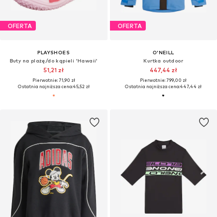
OFERTA
OFERTA
PLAYSHOES
O'NEILL
Buty na plażę/do kąpieli 'Hawaii'
Kurtka outdoor
51,21 zł
447,44 zł
Pierwotnie: 71,90 zł
Pierwotnie: 799,00 zł
Ostatnia najniższa cena:
45,52 zł
Ostatnia najniższa cena:
447,44 zł