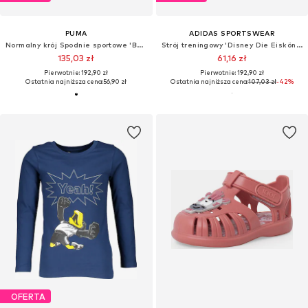
PUMA
ADIDAS SPORTSWEAR
Normalny krój Spodnie sportowe 'Borussia Dortmund 25/26'
Strój treningowy 'Disney Die Eiskönigin'
135,03 zł
61,16 zł
Pierwotnie: 192,90 zł
Pierwotnie: 192,90 zł
Ostatnia najniższa cena:
56,90 zł
Ostatnia najniższa cena:
107,03 zł
-42%
OFERTA