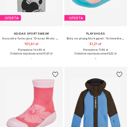
OFERTA
OFERTA
ADIDAS SPORTSWEAR
PLAYSHOES
Koszulka funkcyjna 'Disney Micky Maus'
Buty na plażę/do kąpieli 'Schmetterlinge'
101,61 zł
51,21 zł
Pierwotnie: 144,90 zł
Pierwotnie: 71,90 zł
Ostatnia najniższa cena:
101,61 zł
Ostatnia najniższa cena:
45,52 zł