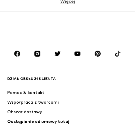
Więcej
DZIEWCZYNKI
Dzieci (92-140 cm)
Młodzież (140-176 cm)
CHŁOPCY
Dzieci (92-140 cm)
Młodzież (140-176 cm)
MARKI
ADIDAS ORIGINALS
Nike Sportswear
Next
ADIDAS SPORTSWEAR
DZIAŁ OBSŁUGI KLIENTA
NIKE
Jordan
Pomoc & kontakt
ADIDAS PERFORMANCE
NAME IT
Współpraca z twórcami
Obszar dostawy
Odstąpienie od umowy tutaj