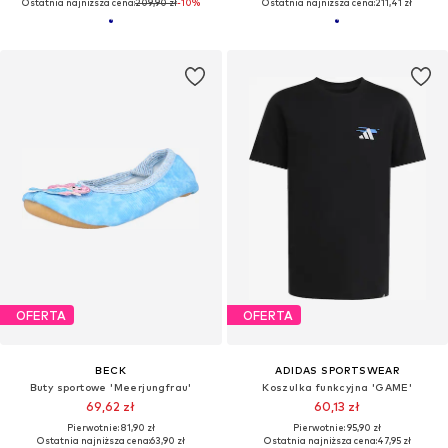
Ostatnia najniższa cena:
209,90 zł
-10%
Ostatnia najniższa cena:
211,41 zł
OFERTA
OFERTA
BECK
ADIDAS SPORTSWEAR
Buty sportowe 'Meerjungfrau'
Koszulka funkcyjna 'GAME'
69,62 zł
60,13 zł
Pierwotnie: 81,90 zł
Pierwotnie: 95,90 zł
Ostatnia najniższa cena:
63,90 zł
Ostatnia najniższa cena:
47,95 zł