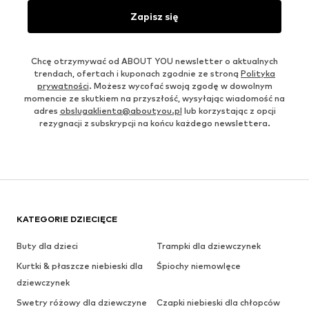
Zapisz się
Chcę otrzymywać od ABOUT YOU newsletter o aktualnych
trendach, ofertach i kuponach zgodnie ze stroną
Polityka
prywatności
. Możesz wycofać swoją zgodę w dowolnym
momencie ze skutkiem na przyszłość, wysyłając wiadomość na
adres
obslugaklienta@aboutyou.pl
lub korzystając z opcji
rezygnacji z subskrypcji na końcu każdego newslettera.
KATEGORIE DZIECIĘCE
Buty dla dzieci
Trampki dla dziewczynek
Kurtki & płaszcze niebieski dla
Śpiochy niemowlęce
dziewczynek
Swetry różowy dla dziewczyne
Czapki niebieski dla chłopców