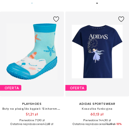
OFERTA
OFERTA
PLAYSHOES
ADIDAS SPORTSWEAR
Buty na plażę/do kąpieli 'Einhornmeerkatze'
Koszulka funkcyjna
51,21 zł
60,13 zł
Pierwotnie: 71,90 zł
Pierwotnie: 144,90 zł
Ostatnia najniższa cena:
42,68 zł
Ostatnia najniższa cena:
73,39 zł
-18%