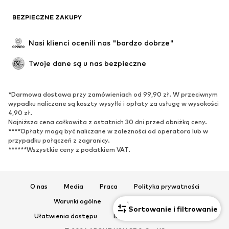
BEZPIECZNE ZAKUPY
Nasi klienci ocenili nas "bardzo dobrze"
Twoje dane są u nas bezpieczne
*Darmowa dostawa przy zamówieniach od 99,90 zł. W przeciwnym
wypadku naliczane są koszty wysyłki i opłaty za usługę w wysokości
4,90 zł.
Najniższa cena całkowita z ostatnich 30 dni przed obniżką ceny.
****Opłaty mogą być naliczane w zależności od operatora lub w
przypadku połączeń z zagranicy.
******Wszystkie ceny z podatkiem VAT.
O nas
Media
Praca
Polityka prywatności
Warunki ogólne
Informacje prawne
1
Sortowanie i filtrowanie
Ułatwienia dostępu
Bezpieczeństwo produktu