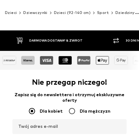
Dzieci
Dziewczynki
Dzieci (92-140 cm)
Sport
Dziedziny sportowe
30 DNI NA ZWROT TOWARU
PŁATNO
Nie przegap niczego!
Zapisz się do newslettera i otrzymuj ekskluzywne
oferty
Dla kobiet
Dla mężczyzn
Twój adres e-mail