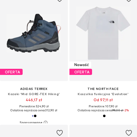
Nowość
OFERTA
OFERTA
ADIDAS TERREX
THE NORTH FACE
Kozaki 'Mid GORE-TEX Hiking'
Koszulka funkcyjna 'Evolution'
446,17 zł
Od 97,11 zł
Pierwotnie: 524,90 zł
Pierwotnie: 107,90 zł
Ostatnia najniższa cena:
312,90 zł
Ostatnia najniższa cena:
99,00 zł
-2%