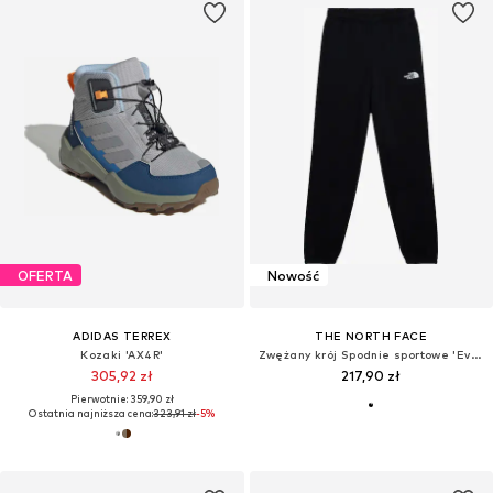
OFERTA
Nowość
ADIDAS TERREX
THE NORTH FACE
Kozaki 'AX4R'
Zwężany krój Spodnie sportowe 'Evolution Sumple Dome'
305,92 zł
217,90 zł
Pierwotnie: 359,90 zł
Ostatnia najniższa cena:
323,91 zł
-5%