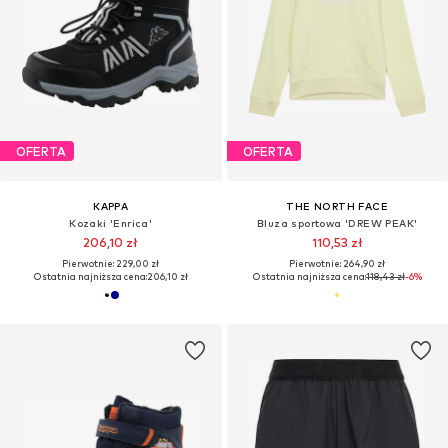
OFERTA
OFERTA
KAPPA
THE NORTH FACE
Kozaki 'Enrica'
Bluza sportowa 'DREW PEAK'
206,10 zł
110,53 zł
Pierwotnie: 229,00 zł
Pierwotnie: 264,90 zł
Ostatnia najniższa cena:
206,10 zł
Ostatnia najniższa cena:
118,43 zł
-6%