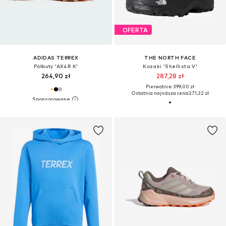
OFERTA
ADIDAS TERREX
THE NORTH FACE
Półbuty 'AX4R K'
Kozaki 'Shellista V'
264,90 zł
287,28 zł
Pierwotnie: 399,00 zł
Ostatnia najniższa cena:
271,32 zł