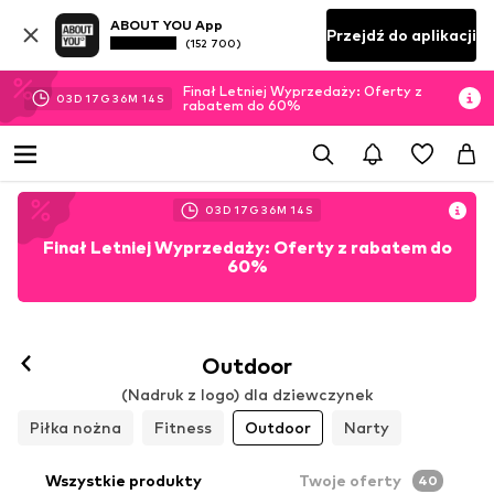
ABOUT YOU App
Przejdź do aplikacji
(152 700)
Finał Letniej Wyprzedaży: Oferty z
03
D
17
G
36
M
13
S
rabatem do 60%
03
D
17
G
36
M
13
S
Finał Letniej Wyprzedaży: Oferty z rabatem do
60%
Outdoor
(Nadruk z logo) dla dziewczynek
Piłka nożna
Fitness
Outdoor
Narty
Wszystkie produkty
Twoje oferty
40