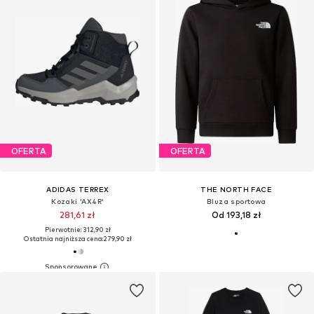
OFERTA
OFERTA
ADIDAS TERREX
THE NORTH FACE
Kozaki 'AX4R'
Bluza sportowa
281,61 zł
Od 193,18 zł
Pierwotnie: 312,90 zł
Ostatnia najniższa cena:
279,90 zł