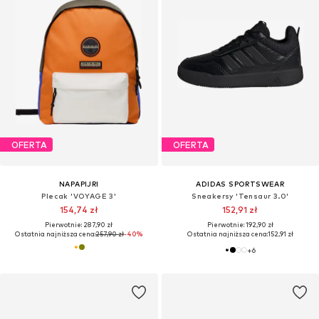
OFERTA
OFERTA
NAPAPIJRI
ADIDAS SPORTSWEAR
Plecak 'VOYAGE 3'
Sneakersy 'Tensaur 3.0'
154,74 zł
152,91 zł
Pierwotnie: 287,90 zł
Pierwotnie: 192,90 zł
Ostatnia najniższa cena:
257,90 zł
-40%
Ostatnia najniższa cena:
152,91 zł
+
6