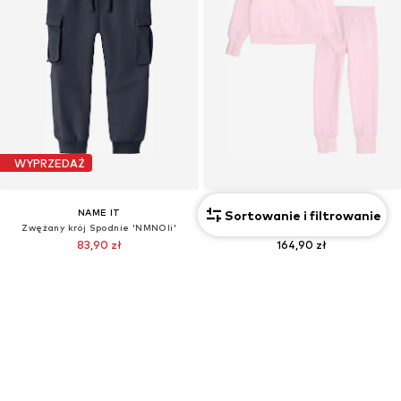
WYPRZEDAŻ
NAME IT
NIKE SPORTSWEAR
Sortowanie i filtrowanie
Zwężany krój Spodnie 'NMNOli'
Strój do biegania
83,90 zł
164,90 zł
Pierwotnie: 107,90 zł
Pierwotnie: 239,90 zł
Ostatnia najniższa cena:
88,90 zł
-5%
Ostatnia najniższa cena:
148,41 zł