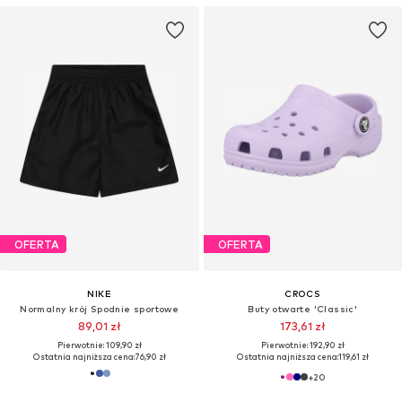
OFERTA
OFERTA
NIKE
CROCS
Normalny krój Spodnie sportowe
Buty otwarte 'Classic'
89,01 zł
173,61 zł
Pierwotnie: 109,90 zł
Pierwotnie: 192,90 zł
Ostatnia najniższa cena:
76,90 zł
Ostatnia najniższa cena:
119,61 zł
+
20