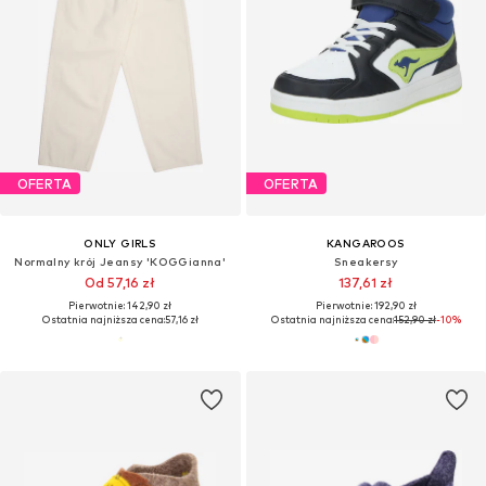
OFERTA
OFERTA
ONLY GIRLS
KANGAROOS
Normalny krój Jeansy 'KOGGianna'
Sneakersy
Od 57,16 zł
137,61 zł
Pierwotnie: 142,90 zł
Pierwotnie: 192,90 zł
Ostatnia najniższa cena:
57,16 zł
Ostatnia najniższa cena:
152,90 zł
-10%