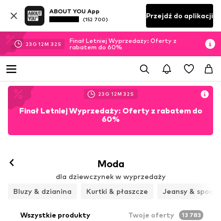
ABOUT YOU App
Przejdź do aplikacji
(152 700)
Finał Letniej Wyprzedaży: Oferty z
23
G
12
M
31
S
rabatem do 60%
23
G
12
M
31
S
Finał Letniej Wyprzedaży: Oferty z rabatem do
60%
Moda
dla dziewczynek w wyprzedaży
Bluzy & dzianina
Kurtki & płaszcze
Jeansy & spodni
Wszystkie produkty
Twoje oferty
13 783