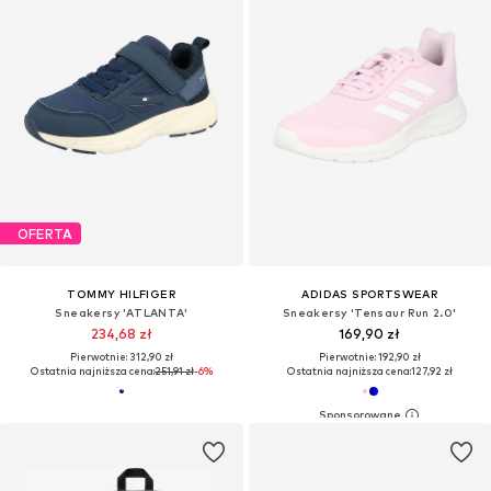
OFERTA
TOMMY HILFIGER
ADIDAS SPORTSWEAR
Sneakersy 'ATLANTA'
Sneakersy 'Tensaur Run 2.0'
234,68 zł
169,90 zł
Pierwotnie: 312,90 zł
Pierwotnie: 192,90 zł
Ostatnia najniższa cena:
251,91 zł
-6%
Ostatnia najniższa cena:
127,92 zł