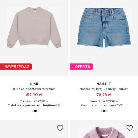
WYPRZEDAŻ
OFERTA
NIKE
NAME IT
Bluzka sportowa 'Studio'
Normalny krój Jeansy 'Randi'
159,90 zł
76,93 zł
Pierwotnie: 192,90 zł
Pierwotnie: 109,90 zł
Ostatnia najniższa cena:
163,97 zł
-2%
Ostatnia najniższa cena:
76,93 zł