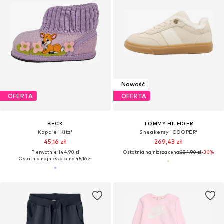
Nowość
OFERTA
OFERTA
BECK
TOMMY HILFIGER
Kapcie 'Kitz'
Sneakersy 'COOPER'
45,16 zł
269,43 zł
Pierwotnie: 144,90 zł
Ostatnia najniższa cena:
384,90 zł
-30%
Ostatnia najniższa cena:
45,16 zł