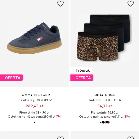
Trójpak
OFERTA
OFERTA
TOMMY HILFIGER
ONLY GIRLS
Sneakersy 'COOPER'
Bielizna 'KOGLOLA'
269,43 zł
54,32 zł
Pierwotnie: 384,90 zł
Pierwotnie: 76,90 zł
Ostatnia najniższa cena:
290,61 zł
-7%
Ostatnia najniższa cena:
61,11 zł
-11%