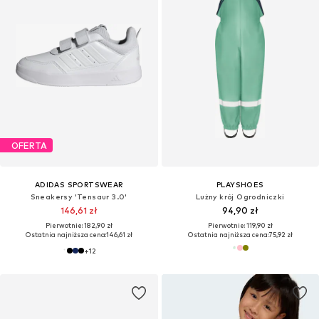
OFERTA
ADIDAS SPORTSWEAR
PLAYSHOES
Sneakersy 'Tensaur 3.0'
Lużny krój Ogrodniczki
146,61 zł
94,90 zł
Pierwotnie: 182,90 zł
Pierwotnie: 119,90 zł
Ostatnia najniższa cena:
146,61 zł
Ostatnia najniższa cena:
75,92 zł
+
12