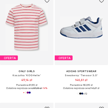
OFERTA
OFERTA
ONLY GIRLS
ADIDAS SPORTSWEAR
Koszulka 'KOGHelle'
Sneakersy 'Tensaur 3.0'
49,14 zł
146,61 zł
Pierwotnie: 81,90 zł
Pierwotnie: 182,90 zł
Ostatnia najniższa cena:
57,33 zł
-14%
Ostatnia najniższa cena:
146,61 zł
+
12