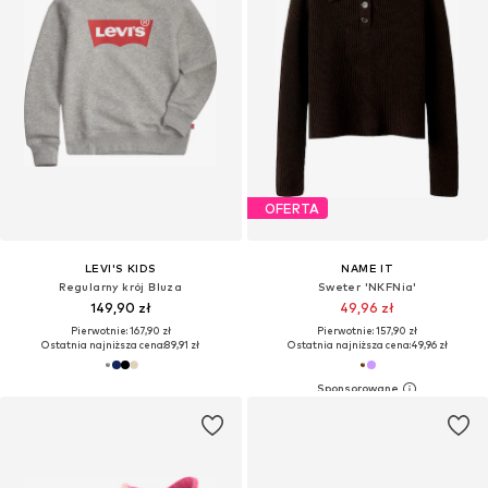
OFERTA
LEVI'S KIDS
NAME IT
Regularny krój Bluza
Sweter 'NKFNia'
149,90 zł
49,96 zł
Pierwotnie: 167,90 zł
Pierwotnie: 157,90 zł
Ostatnia najniższa cena:
89,91 zł
Ostatnia najniższa cena:
49,96 zł