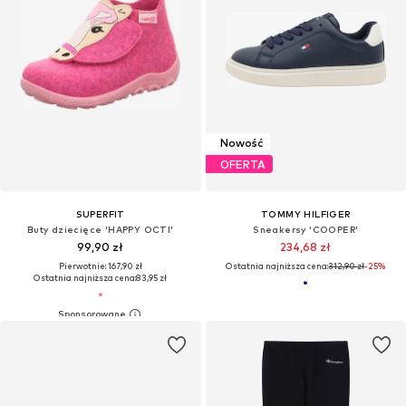
Nowość
OFERTA
SUPERFIT
TOMMY HILFIGER
Buty dziecięce 'HAPPY OCTI'
Sneakersy 'COOPER'
99,90 zł
234,68 zł
Pierwotnie: 167,90 zł
Ostatnia najniższa cena:
312,90 zł
-25%
Ostatnia najniższa cena:
83,95 zł