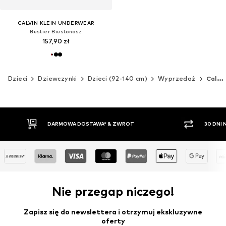
CALVIN KLEIN UNDERWEAR
Bustier Biustonosz
157,90 zł
Dzieci
Dziewczynki
Dzieci (92-140 cm)
Wyprzedaż
Calvin Klein Underwear
WROT
30 DNI NA ZWROT TOWARU
Nie przegap niczego!
Zapisz się do newslettera i otrzymuj ekskluzywne
oferty