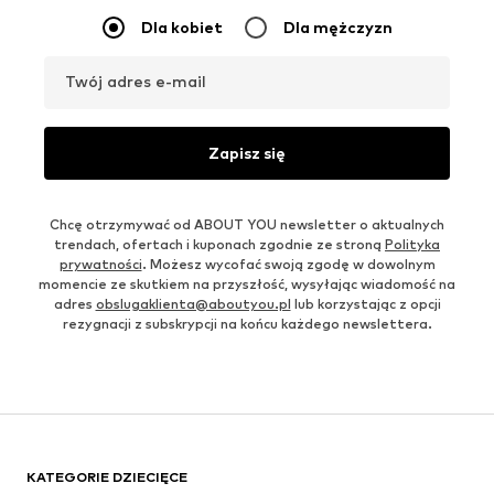
Dla kobiet
Dla mężczyzn
Twój adres e-mail
Zapisz się
Chcę otrzymywać od ABOUT YOU newsletter o aktualnych
trendach, ofertach i kuponach zgodnie ze stroną
Polityka
prywatności
. Możesz wycofać swoją zgodę w dowolnym
momencie ze skutkiem na przyszłość, wysyłając wiadomość na
adres
obslugaklienta@aboutyou.pl
lub korzystając z opcji
rezygnacji z subskrypcji na końcu każdego newslettera.
KATEGORIE DZIECIĘCE