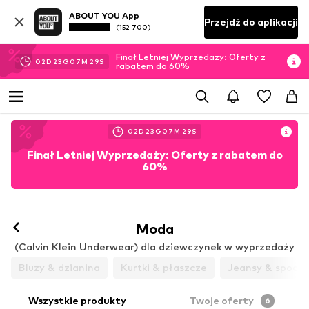
ABOUT YOU App
Przejdź do aplikacji
(152 700)
Finał Letniej Wyprzedaży: Oferty z
02
D
23
G
07
M
29
S
rabatem do 60%
02
D
23
G
07
M
29
S
Finał Letniej Wyprzedaży: Oferty z rabatem do
60%
Moda
(Calvin Klein Underwear) dla dziewczynek w wyprzedaży
Bluzy & dzianina
Kurtki & płaszcze
Jeansy & spodni
Wszystkie produkty
Twoje oferty
6