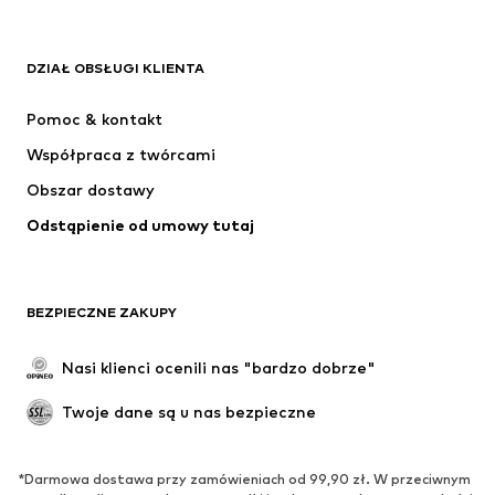
ADIDAS ORIGINALS
Nike Sportswear
Next
ADIDAS SPORTSWEAR
DZIAŁ OBSŁUGI KLIENTA
NIKE
Jordan
Pomoc & kontakt
ADIDAS PERFORMANCE
NAME IT
Współpraca z twórcami
Obszar dostawy
Odstąpienie od umowy tutaj
BEZPIECZNE ZAKUPY
Nasi klienci ocenili nas "bardzo dobrze"
Twoje dane są u nas bezpieczne
*Darmowa dostawa przy zamówieniach od 99,90 zł. W przeciwnym