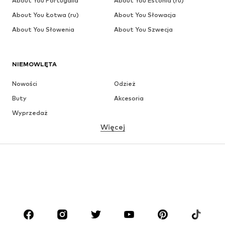
About You Portugalia
About You Estonia (ru)
About You Łotwa (ru)
About You Słowacja
About You Słowenia
About You Szwecja
NIEMOWLĘTA
Nowości
Odzież
Buty
Akcesoria
Wyprzedaż
Więcej
DZIEWCZYNKI
Dzieci (92-140 cm)
Młodzież (140-176 cm)
CHŁOPCY
Dzieci (92-140 cm)
Młodzież (140-176 cm)
MARKI