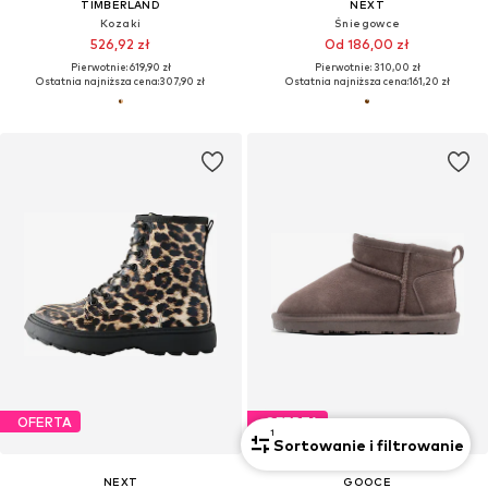
TIMBERLAND
NEXT
Kozaki
Śniegowce
526,92 zł
Od 186,00 zł
Pierwotnie: 619,90 zł
Pierwotnie: 310,00 zł
Ostatnia najniższa cena:
307,90 zł
Ostatnia najniższa cena:
161,20 zł
OFERTA
OFERTA
1
Sortowanie i filtrowanie
NEXT
GOOCE