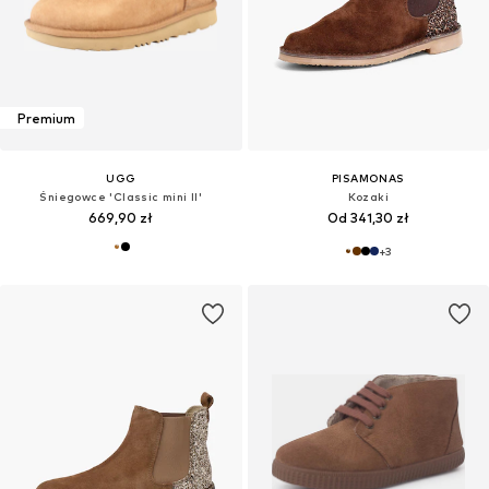
Premium
UGG
PISAMONAS
Śniegowce 'Classic mini II'
Kozaki
669,90 zł
Od 341,30 zł
+
3