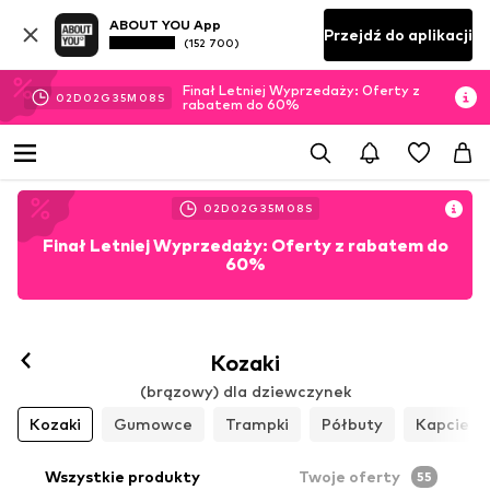
ABOUT YOU App
Przejdź do aplikacji
(152 700)
Finał Letniej Wyprzedaży: Oferty z
02
D
02
G
35
M
06
S
rabatem do 60%
02
D
02
G
35
M
06
S
Finał Letniej Wyprzedaży: Oferty z rabatem do
60%
Kozaki
(brązowy) dla dziewczynek
Kozaki
Gumowce
Trampki
Półbuty
Kapcie
Wszystkie produkty
Twoje oferty
55