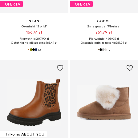
OFERTA
OFERTA
EN FANT
GOOCE
Gumiaki 'Solid'
Śniegowce 'Florine'
166,41 zł
261,79 zł
Pierwotnie: 207,90 zł
Pierwotnie: 409,05 zł
Ostatnia najniższa cena:
166,41 zł
Ostatnia najniższa cena:
261,79 zł
+
2
+
2
Tylko na ABOUT YOU