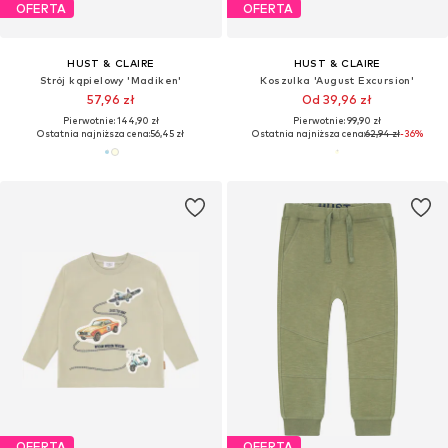
OFERTA
OFERTA
HUST & CLAIRE
HUST & CLAIRE
Strój kąpielowy 'Madiken'
Koszulka 'August Excursion'
57,96 zł
Od 39,96 zł
Pierwotnie: 144,90 zł
Pierwotnie: 99,90 zł
Ostatnia najniższa cena:
56,45 zł
Ostatnia najniższa cena:
62,94 zł
-36%
OFERTA
OFERTA