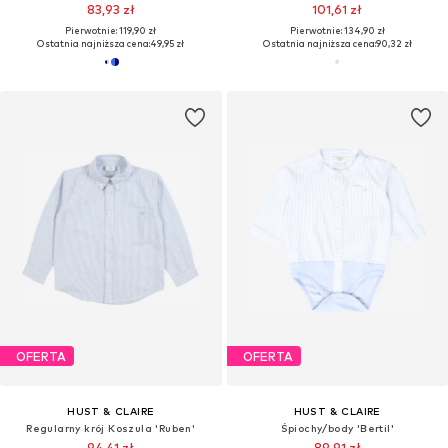
83,93 zł
101,61 zł
Pierwotnie: 119,90 zł
Pierwotnie: 134,90 zł
Ostatnia najniższa cena:
49,95 zł
Ostatnia najniższa cena:
90,32 zł
OFERTA
OFERTA
HUST & CLAIRE
HUST & CLAIRE
Regularny krój Koszula 'Ruben'
Śpiochy/body 'Bertil'
94,41 zł
89,91 zł