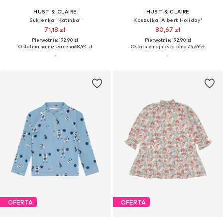
HUST & CLAIRE
HUST & CLAIRE
Sukienka 'Katinka'
Koszulka 'Albert Holiday'
71,18 zł
80,67 zł
Pierwotnie: 192,90 zł
Pierwotnie: 192,90 zł
Ostatnia najniższa cena:
68,94 zł
Ostatnia najniższa cena:
74,69 zł
OFERTA
OFERTA