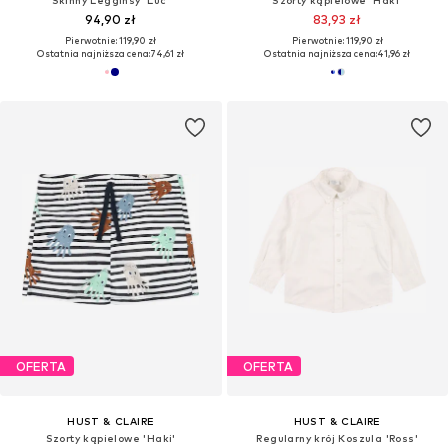
Skinny Legginsy 'Luc'
Szorty kąpielowe 'Haki'
94,90 zł
83,93 zł
Pierwotnie: 119,90 zł
Pierwotnie: 119,90 zł
Ostatnia najniższa cena:
74,61 zł
Ostatnia najniższa cena:
41,96 zł
OFERTA
OFERTA
HUST & CLAIRE
HUST & CLAIRE
Szorty kąpielowe 'Haki'
Regularny krój Koszula 'Ross'