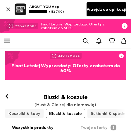
ABOUT YOU App
Przejdź do aplikacji
(152 700)
Finał Letniej Wyprzedaży: Oferty z
22
G
43
M
06
S
rabatem do 60%
22
G
43
M
06
S
Finał Letniej Wyprzedaży: Oferty z rabatem do
60%
Bluzki & koszule
(Hust & Claire) dla niemowląt
Koszulki & topy
Bluzki & koszule
Sukienki & spódnic
Wszystkie produkty
Twoje oferty
3