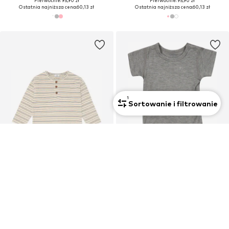
Pierwotnie: 95,90 zł
Pierwotnie: 95,90 zł
Ostatnia najniższa cena:
60,13 zł
Ostatnia najniższa cena:
60,13 zł
1
Sortowanie i filtrowanie
OFERTA
OFERTA
HUST & CLAIRE
HUST & CLAIRE
Sweter 'Sune'
Normalny krój Śpiochy/body 'Bue'
74,94 zł
67,13 zł
Pierwotnie: 167,90 zł
Pierwotnie: 95,90 zł