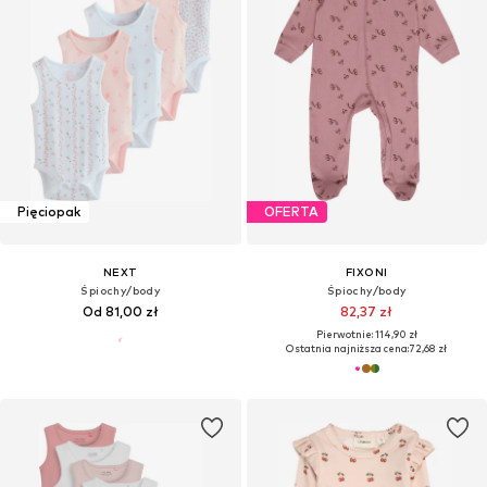
Pięciopak
OFERTA
NEXT
FIXONI
Śpiochy/body
Śpiochy/body
Od 81,00 zł
82,37 zł
Pierwotnie: 114,90 zł
Ostatnia najniższa cena:
72,68 zł