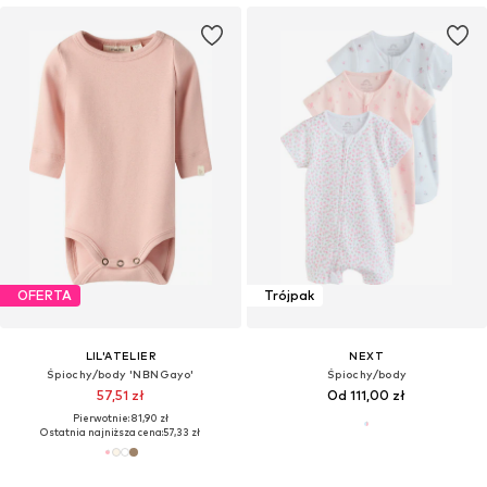
OFERTA
Trójpak
LIL'ATELIER
NEXT
Śpiochy/body 'NBNGayo'
Śpiochy/body
57,51 zł
Od 111,00 zł
Pierwotnie: 81,90 zł
Ostatnia najniższa cena:
57,33 zł