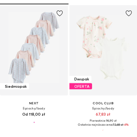
Dwupak
Siedmiopak
OFERTA
NEXT
COOL CLUB
Śpiochy/body
Śpiochy/body
Od 118,00 zł
67,83 zł
Pierwotnie: 96,90 zł
Ostatnia najniższa cena:
72,68 zł
-6%