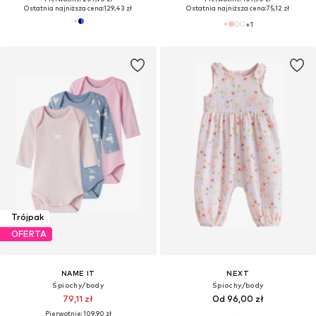
Ostatnia najniższa cena:
129,43 zł
Ostatnia najniższa cena:
75,12 zł
+
1
Trójpak
OFERTA
NAME IT
NEXT
Śpiochy/body
Śpiochy/body
79,11 zł
Od 96,00 zł
Pierwotnie: 109,90 zł