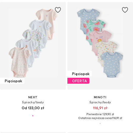
Pięciopak
Pięciopak
OFERTA
NEXT
MINOTI
Śpiochy/body
Śpiochy/body
Od 133,00 zł
116,91 zł
Pierwotnie: 129,90 zł
Ostatnia najniższa cena:
116,91 zł