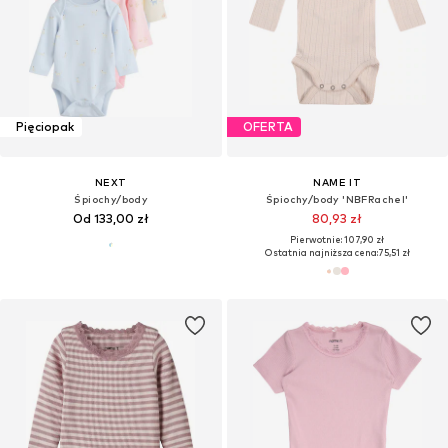
Pięciopak
OFERTA
NEXT
NAME IT
Śpiochy/body
Śpiochy/body 'NBFRachel'
Od 133,00 zł
80,93 zł
Pierwotnie: 107,90 zł
Ostatnia najniższa cena:
75,51 zł