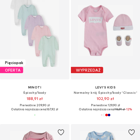
Pięciopak
OFERTA
WYPRZEDAŻ
MINOTI
LEVI'S KIDS
Śpiochy/body
Normalny krój Śpiochy/body 'Classic'
188,91 zł
102,90 zł
Pierwotnie: 209,90 zł
Pierwotnie: 129,90 zł
Ostatnia najniższa cena:
167,92 zł
Ostatnia najniższa cena:
116,91 zł
-12%