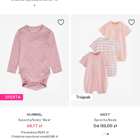
OFERTA
Trójpak
HUMMEL
NEXT
Śpiochy/body 'Bee'
Śpiochy/body
68,77 zł
Od 133,00 zł
Pierwotnie: 95,90 zł
Ostatnia najniższa cena:
60,68 zł