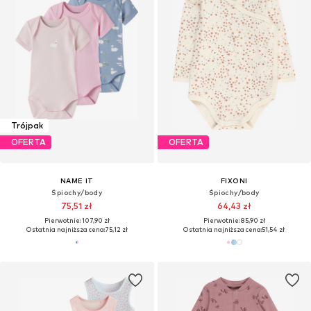
Trójpak
OFERTA
OFERTA
NAME IT
FIXONI
Śpiochy/body
Śpiochy/body
75,51 zł
64,43 zł
Pierwotnie: 107,90 zł
Pierwotnie: 85,90 zł
Ostatnia najniższa cena:
75,12 zł
Ostatnia najniższa cena:
51,54 zł