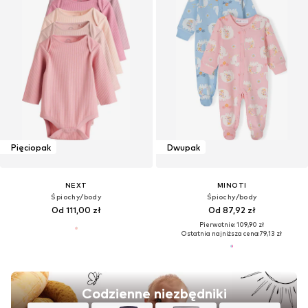
Pięciopak
Dwupak
NEXT
MINOTI
Śpiochy/body
Śpiochy/body
Od 111,00 zł
Od 87,92 zł
Pierwotnie: 109,90 zł
Ostatnia najniższa cena:
79,13 zł
Codzienne niezbędniki