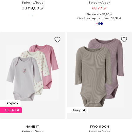
Śpiochy/body
Śpiochy/body
Od 118,00 zł
68,77 zł
Pierwotnie: 95,90 zł
Ostatnia najniższa cena:
60,68 zł
Trójpak
OFERTA
Dwupak
NAME IT
TWO SOON
Śpiochy/body
Śpiochy/body