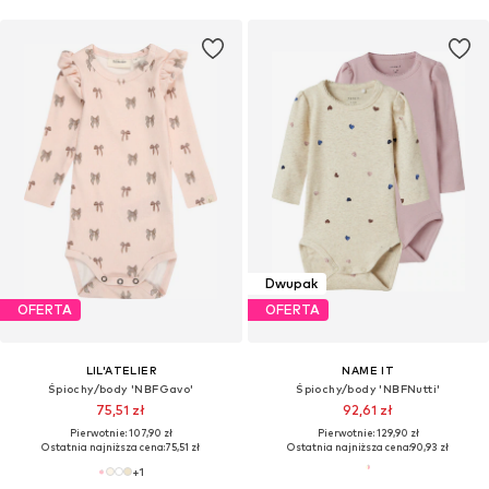
Dwupak
OFERTA
OFERTA
LIL'ATELIER
NAME IT
Śpiochy/body 'NBFGavo'
Śpiochy/body 'NBFNutti'
75,51 zł
92,61 zł
Pierwotnie: 107,90 zł
Pierwotnie: 129,90 zł
Ostatnia najniższa cena:
75,51 zł
Ostatnia najniższa cena:
90,93 zł
+
1