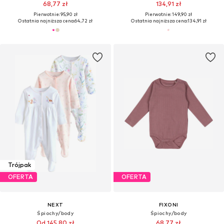
68,77 zł
134,91 zł
Pierwotnie: 95,90 zł
Pierwotnie: 149,90 zł
Ostatnia najniższa cena:
64,72 zł
Ostatnia najniższa cena:
134,91 zł
Trójpak
OFERTA
OFERTA
NEXT
FIXONI
Śpiochy/body
Śpiochy/body
Od 145,80 zł
68,77 zł