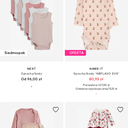
Siedmiopak
OFERTA
NEXT
NAME IT
Śpiochy/body
Śpiochy/body 'NBFLAVO EVE'
Od 96,00 zł
80,93 zł
Pierwotnie: 107,90 zł
Ostatnia najniższa cena:
75,51 zł