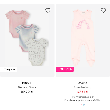
Trójpak
OFERTA
MINOTI
JACKY
Śpiochy/body
Śpiochy/body
89,90 zł
47,61 zł
Pierwotnie: 66,90 zł
Ostatnia najniższa cena:
46,83 zł