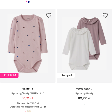
OFERTA
Dwupak
NAME IT
TWO SOON
Śpiochy/body 'NBFNutti'
Śpiochy/body
51,21 zł
89,99 zł
Pierwotnie: 71,90 zł
Ostatnia najniższa cena:
51,21 zł