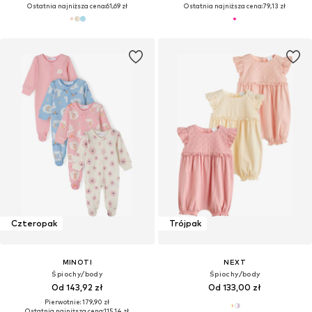
Ostatnia najniższa cena:
61,69 zł
Ostatnia najniższa cena:
79,13 zł
Czteropak
Trójpak
MINOTI
NEXT
Śpiochy/body
Śpiochy/body
Od 143,92 zł
Od 133,00 zł
Pierwotnie: 179,90 zł
Ostatnia najniższa cena:
115,14 zł