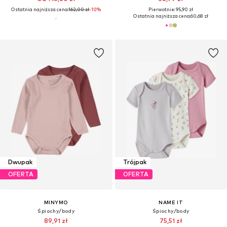
Ostatnia najniższa cena:
162,00 zł
-10%
Pierwotnie: 95,90 zł
Ostatnia najniższa cena:
60,68 zł
Dwupak
Trójpak
OFERTA
OFERTA
MINYMO
NAME IT
Śpiochy/body
Śpiochy/body
89,91 zł
75,51 zł