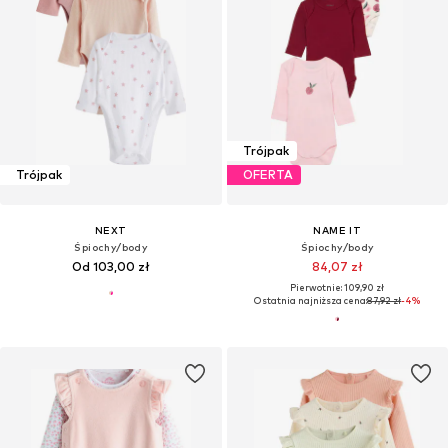
Trójpak
Trójpak
OFERTA
NEXT
NAME IT
Śpiochy/body
Śpiochy/body
Od 103,00 zł
84,07 zł
Pierwotnie: 109,90 zł
Ostatnia najniższa cena:
87,92 zł
-4%