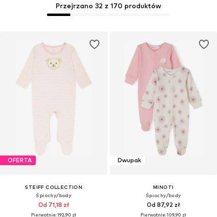
Przejrzano 32 z 170 produktów
OFERTA
Dwupak
STEIFF COLLECTION
MINOTI
Śpiochy/body
Śpiochy/body
Od 71,18 zł
Od 87,92 zł
Pierwotnie: 192,90 zł
Pierwotnie: 109,90 zł