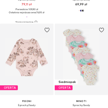
79,11 zł
69,99 zł
Pierwotnie: 109,90 zł
Ostatnia najniższa cena:
76,93 zł
Siedmiopak
OFERTA
OFERTA
FIXONI
MINOTI
Śpiochy/body
Śpiochy/body