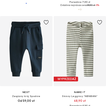
Pierwotnie: 71,90 zł
Ostatnia najniższa cena:
59,90 zł
-5%
WYPRZEDAŻ
NEXT
NAME IT
Zwężany krój Spodnie
Skinny Legginsy 'NBNBANI'
Od 59,00 zł
48,90 zł
Pierwotnie: 61,90 zł