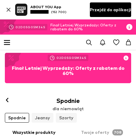
ABOUT YOU App
Przejdź do aplikacji
(152 700)
Finał Letniej Wyprzedaży: Oferty z
02
D
05
G
05
M
31
S
rabatem do 60%
02
D
05
G
05
M
31
S
Finał Letniej Wyprzedaży: Oferty z rabatem do
60%
Spodnie
dla niemowląt
Spodnie
Jeansy
Szorty
Wszystkie produkty
Twoje oferty
708