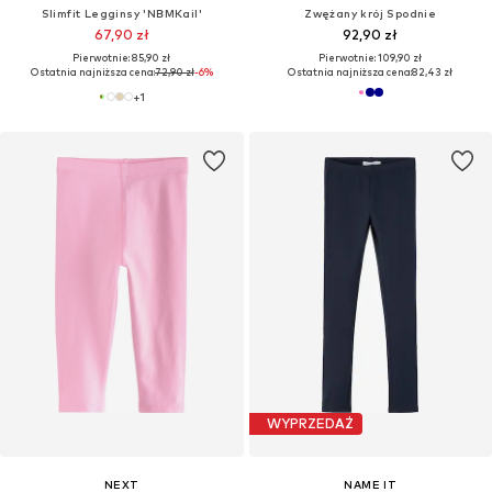
Slimfit Legginsy 'NBMKail'
Zwężany krój Spodnie
67,90 zł
92,90 zł
Pierwotnie: 85,90 zł
Pierwotnie: 109,90 zł
Ostatnia najniższa cena:
72,90 zł
-6%
Ostatnia najniższa cena:
82,43 zł
+
1
WYPRZEDAŻ
NEXT
NAME IT