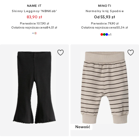
NAME IT
MINOTI
Skinny Legginsy 'NBNKab'
Normalny krój Spodnie
83,90 zł
Od 55,93 zł
Pierwotnie: 107,90 zł
Pierwotnie: 79,90 zł
Ostatnia najniższa cena:
84,51 zł
Ostatnia najniższa cena:
50,34 zł
+
1
Nowość