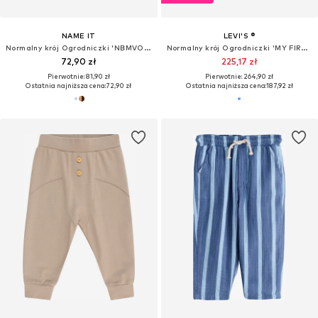
NAME IT
LEVI'S ®
Normalny krój Ogrodniczki 'NBMVONNE'
Normalny krój Ogrodniczki 'MY FIRST'
72,90 zł
225,17 zł
Pierwotnie: 81,90 zł
Pierwotnie: 264,90 zł
Ostatnia najniższa cena:
72,90 zł
Ostatnia najniższa cena:
187,92 zł