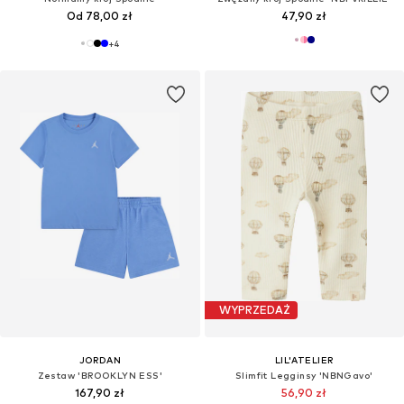
Od 78,00 zł
47,90 zł
+
4
WYPRZEDAŻ
JORDAN
LIL'ATELIER
Zestaw 'BROOKLYN ESS'
Slimfit Legginsy 'NBNGavo'
167,90 zł
56,90 zł