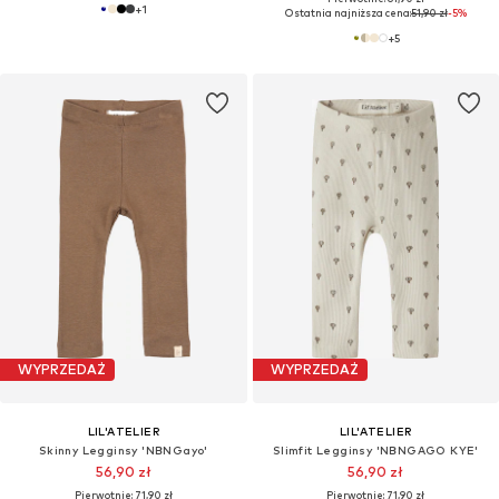
+
1
Ostatnia najniższa cena:
51,90 zł
-5%
+
5
WYPRZEDAŻ
WYPRZEDAŻ
LIL'ATELIER
LIL'ATELIER
Skinny Legginsy 'NBNGayo'
Slimfit Legginsy 'NBNGAGO KYE'
56,90 zł
56,90 zł
Pierwotnie: 71,90 zł
Pierwotnie: 71,90 zł