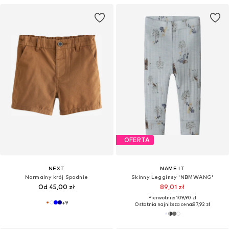
OFERTA
NEXT
NAME IT
Normalny krój Spodnie
Skinny Legginsy 'NBMWANG'
Od 45,00 zł
89,01 zł
Pierwotnie: 109,90 zł
+
9
Ostatnia najniższa cena:
87,92 zł