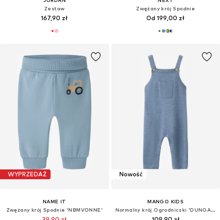
Zestaw
Zwężany krój Spodnie
167,90 zł
Od 199,00 zł
WYPRZEDAŻ
Nowość
NAME IT
MANGO KIDS
Zwężany krój Spodnie 'NBMVONNE'
Normalny krój Ogrodniczki 'DUNGAREES BREST3'
39,90 zł
109,90 zł