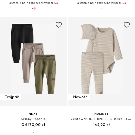
Ostatnia najniższa cena:
59,90 zł
-5%
Ostatnia najniższa cena:
59,90 zł
-5%
Trójpak
Nowość
NEXT
NAME IT
Skinny Spodnie
Zestaw 'NBNBERRO R LS BODY SET WITH HAT'
Od 170,00 zł
144,90 zł