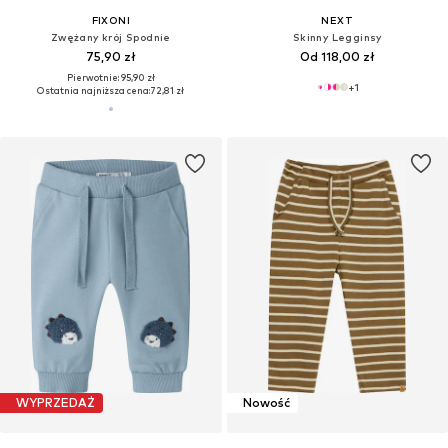
FIXONI
NEXT
Zwężany krój Spodnie
Skinny Legginsy
75,90 zł
Od 118,00 zł
Pierwotnie: 95,90 zł
+
1
Ostatnia najniższa cena:
72,81 zł
WYPRZEDAŻ
Nowość