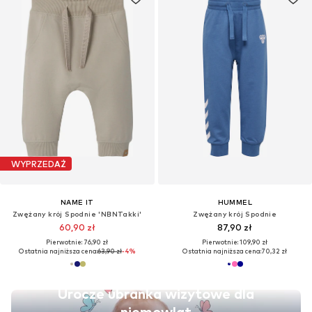
WYPRZEDAŻ
NAME IT
HUMMEL
Zwężany krój Spodnie 'NBNTakki'
Zwężany krój Spodnie
60,90 zł
87,90 zł
Pierwotnie: 76,90 zł
Pierwotnie: 109,90 zł
Ostatnia najniższa cena:
63,90 zł
-4%
Ostatnia najniższa cena:
70,32 zł
Urocze ubranka wizytowe dla
niemowląt