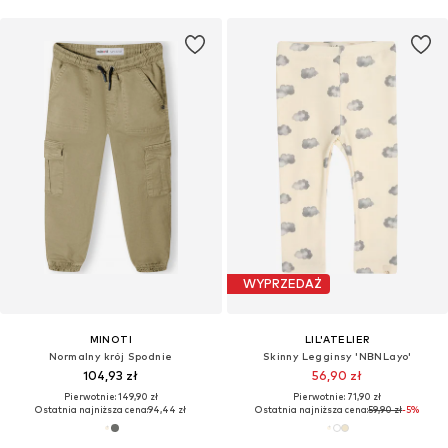
WYPRZEDAŻ
MINOTI
LIL'ATELIER
Normalny krój Spodnie
Skinny Legginsy 'NBNLayo'
104,93 zł
56,90 zł
Pierwotnie: 149,90 zł
Pierwotnie: 71,90 zł
Ostatnia najniższa cena:
94,44 zł
Ostatnia najniższa cena:
59,90 zł
-5%