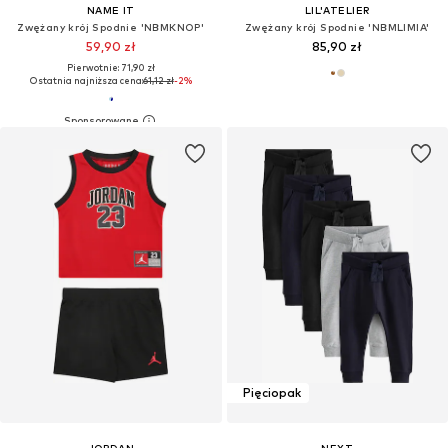
NAME IT
LIL'ATELIER
Zwężany krój Spodnie 'NBMKNOP'
Zwężany krój Spodnie 'NBMLIMIA'
59,90 zł
85,90 zł
Pierwotnie: 71,90 zł
Ostatnia najniższa cena:
61,12 zł
-2%
Pięciopak
JORDAN
NEXT