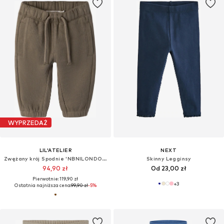
WYPRZEDAŻ
LIL'ATELIER
NEXT
Zwężany krój Spodnie 'NBNILONDON'
Skinny Legginsy
94,90 zł
Od 23,00 zł
Pierwotnie: 119,90 zł
+
3
Ostatnia najniższa cena:
99,90 zł
-5%