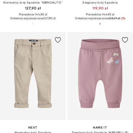
Normalny krój Spodnie 'NBNGALTO'
Zwężany krój Spodnie
127,90 zł
119,90 zł
Pierwotnie: 144,90 zł
Pierwotnie: 144,90 zł
Ostatnia najniższa cena:
127,90 zł
Ostatnia najniższa cena:
123,17 zł
-2%
NEXT
NAME IT
Normalny krój Spodnie
Zwężany krój Spodnie 'NBFVRILLIE'