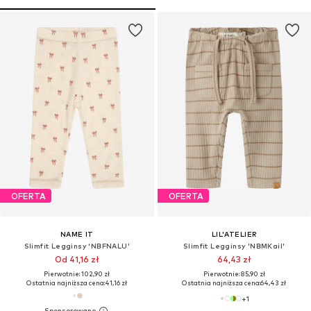
OFERTA
OFERTA
NAME IT
LIL'ATELIER
Slimfit Legginsy 'NBFNALU'
Slimfit Legginsy 'NBMKail'
Od 41,16 zł
64,43 zł
Pierwotnie: 102,90 zł
Pierwotnie: 85,90 zł
Ostatnia najniższa cena:
41,16 zł
Ostatnia najniższa cena:
64,43 zł
+
1