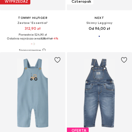
WYPRZEDAŻ
Czteropak
TOMMY HILFIGER
NEXT
Zestaw 'Essential'
Skinny Legginsy
312,90 zł
Od 96,00 zł
Pierwotnie: 524,90 zł
Ostatnia najniższa cena:
328,41 zł
-4%
OFERTA