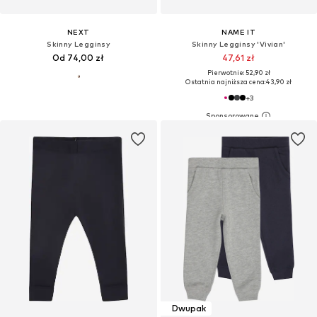
NEXT
NAME IT
Skinny Legginsy
Skinny Legginsy 'Vivian'
Od 74,00 zł
47,61 zł
Pierwotnie: 52,90 zł
Ostatnia najniższa cena:
43,90 zł
+
3
Dwupak