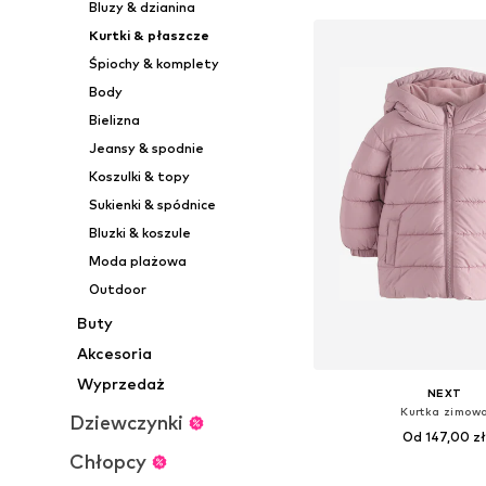
Bluzy & dzianina
Kurtki & płaszcze
Śpiochy & komplety
Body
Bielizna
Jeansy & spodnie
Koszulki & topy
Sukienki & spódnice
Bluzki & koszule
Moda plażowa
Outdoor
Buty
Akcesoria
Wyprzedaż
NEXT
Kurtka zimow
Dziewczynki
Od 147,00 z
Chłopcy
Dostępne w różnych ro