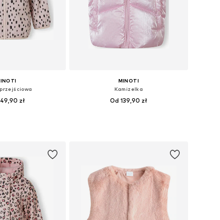
INOTI
MINOTI
 przejściowa
Kamizelka
49,90 zł
Od 139,90 zł
óżnych rozmiarach
Dostępne w różnych rozmiarach
do koszyka
Dodaj do koszyka