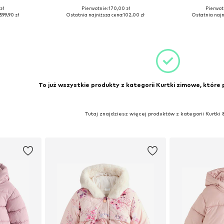
zł
Pierwotnie: 170,00 zł
Pierwot
zmiarach
Dostępne rozmiary: 68, 80, 86, 116
Dostępne
599,90 zł
Ostatnia najniższa cena:
102,00 zł
Ostatnia najn
zyka
Dodaj do koszyka
Dodaj 
To już wszystkie produkty z kategorii Kurtki zimowe, które 
Tutaj znajdziesz więcej produktów z kategorii Kurtki