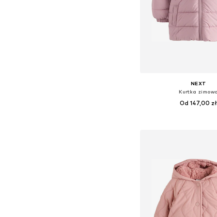
NEXT
Kurtka zimow
Od 147,00 z
Dostępne w różnych ro
Dodaj do kos