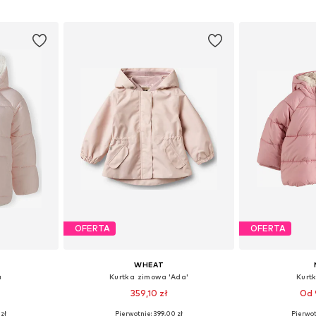
zyka
Dodaj do koszyka
Dodaj 
OFERTA
OFERTA
WHEAT
a
Kurtka zimowa 'Ada'
Kurt
359,10 zł
Od 
zł
Pierwotnie: 399,00 zł
Pierwot