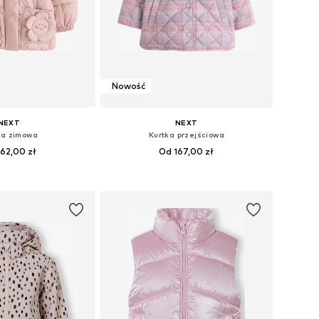
Nowość
NEXT
NEXT
ka zimowa
Kurtka przejściowa
62,00 zł
Od 167,00 zł
ary: 74, 80, 86, 122
Dostępne w różnych rozmiarach
do koszyka
Dodaj do koszyka