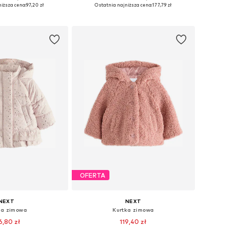
ozmiary: 74, 86
Dostępne rozmiary: 104
iższa cena:
97,20 zł
Ostatnia najniższa cena:
177,79 zł
do koszyka
Dodaj do koszyka
OFERTA
NEXT
NEXT
ka zimowa
Kurtka zimowa
6,80 zł
119,40 zł