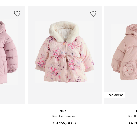
Nowość
NEXT
a
Kurtka zimowa
Kurt
ł
Od 169,00 zł
Od 1
zmiarach
Dostępne rozmiary: 56, 62, 68, 74, 80, 86
Dostępne rozmi