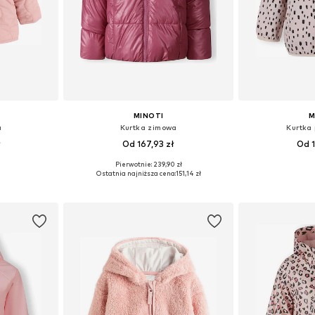
MINOTI
M
a
Kurtka zimowa
Kurtka
ł
Od 167,93 zł
Od 1
Pierwotnie: 239,90 zł
74, 80, 86, 92
Dostępne w różnych rozmiarach
Dostępne w r
Ostatnia najniższa cena:
151,14 zł
zyka
Dodaj do koszyka
Dodaj 