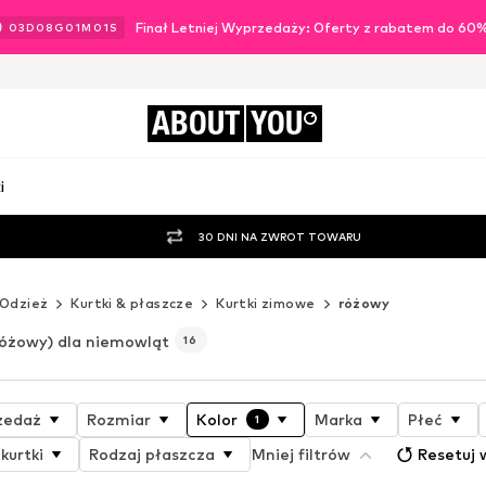
Finał Letniej Wyprzedaży: Oferty z rabatem do 60
03
D
08
G
00
M
59
S
ABOUT
YOU
i
30 DNI NA ZWROT TOWARU
Odzież
Kurtki & płaszcze
Kurtki zimowe
różowy
różowy) dla niemowląt
16
zedaż
Rozmiar
Kolor
Marka
Płeć
1
kurtki
Rodzaj płaszcza
Mniej filtrów
Resetuj 