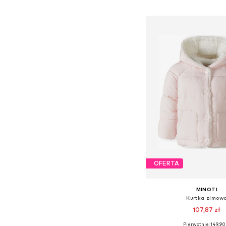
Dodaj do kos
OFERTA
MINOTI
Kurtka zimow
107,87 zł
Pierwotnie: 149,90 