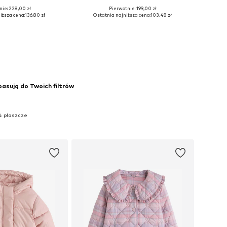
nie: 228,00 zł
Pierwotnie: 199,00 zł
 rozmiary: 122
Dostępne rozmiary: 104
iższa cena:
136,80 zł
Ostatnia najniższa cena:
103,48 zł
do koszyka
Dodaj do koszyka
pasują do Twoich filtrów
 & płaszcze