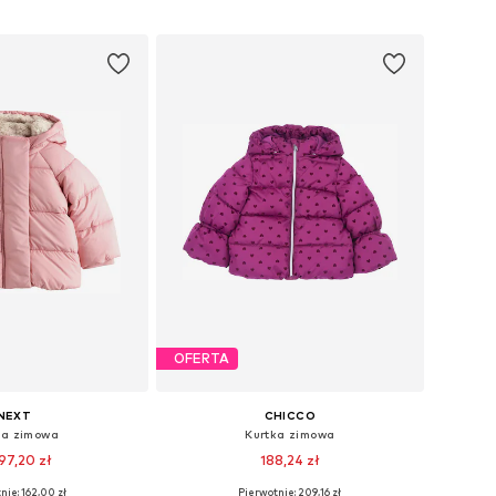
do koszyka
Dodaj do koszyka
OFERTA
NEXT
CHICCO
ka zimowa
Kurtka zimowa
97,20 zł
188,24 zł
nie: 162,00 zł
Pierwotnie: 209,16 zł