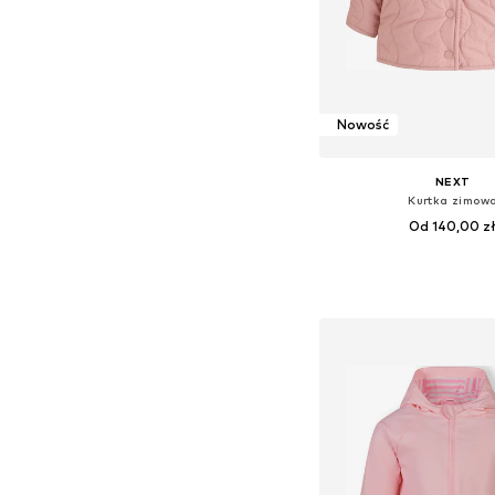
Nowość
NEXT
Kurtka zimow
Od 140,00 z
Dostępne rozmiary: 62, 68, 
Dodaj do kos