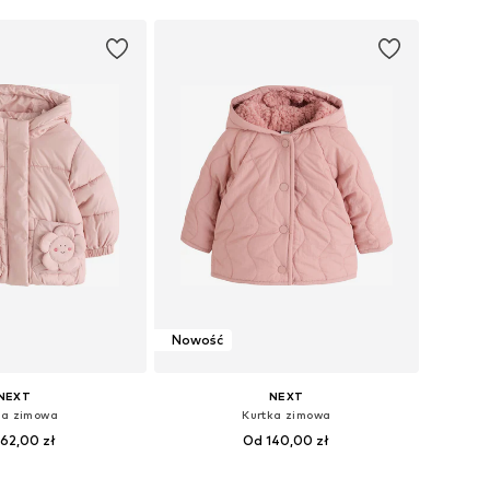
Nowość
NEXT
NEXT
ka zimowa
Kurtka zimowa
62,00 zł
Od 140,00 zł
ary: 74, 80, 86, 122
Dostępne rozmiary: 62, 68, 74, 80, 86, 92