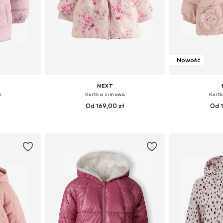
Nowość
NEXT
a
Kurtka zimowa
Kurt
ł
Od 169,00 zł
Od 1
zmiarach
Dostępne rozmiary: 56, 62, 68, 74, 80, 86
Dostępne rozmi
zyka
Dodaj do koszyka
Dodaj 