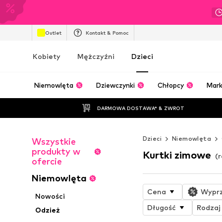
Outlet
Kontakt & Pomoc
Kobiety
Mężczyźni
Dzieci
Niemowlęta
Dziewczynki
Chłopcy
Mark
DARMOWA DOSTAWA* & ZWROT
Dzieci
Niemowlęta
Wszystkie
produkty w
Kurtki zimowe
(
ofercie
Niemowlęta
Cena
Wypr
Nowości
Długość
Rodzaj 
Odzież