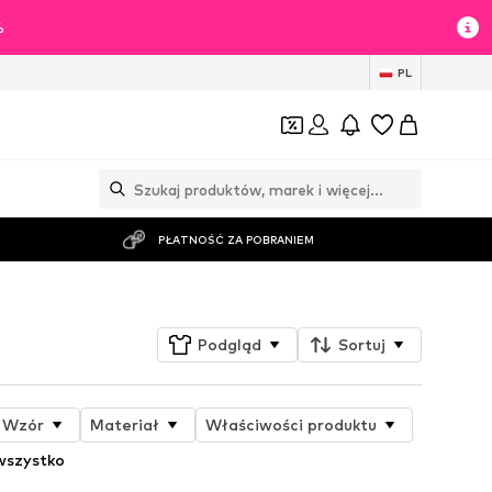
%
PL
PŁATNOŚĆ ZA POBRANIEM
Podgląd
Sortuj
Wzór
Materiał
Właściwości produktu
wszystko