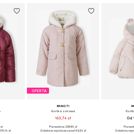
zyka
Dodaj do koszyka
Dodaj 
OFERTA
MINOTI
M
a
Kurtka zimowa
Kurt
163,74 zł
Od 
 zł
Pierwotnie: 259,90 zł
Pierwot
zmiarach
Dostępne rozmiary: 74-80, 80-86
Dostępne rozmiar
:
151,14 zł
Ostatnia najniższa cena:
145,54 zł
Ostatnia najn