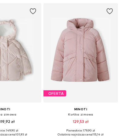
do koszyka
Dodaj do koszyka
OFERTA
INOTI
MINOTI
ka zimowa
Kurtka zimowa
119,92 zł
129,53 zł
nie: 149,90 zł
Pierwotnie: 179,90 zł
y: 68-74, 74-80, 92-96
Dostępne rozmiary: 86-92
iższa cena:
101,93 zł
Ostatnia najniższa cena:
115,14 zł