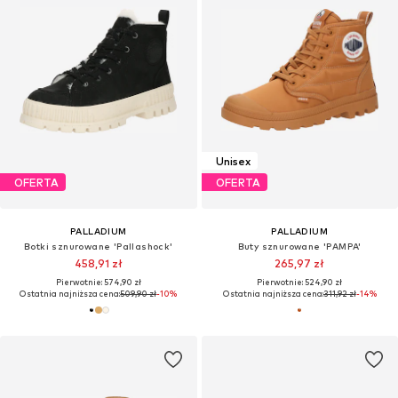
Unisex
OFERTA
OFERTA
PALLADIUM
PALLADIUM
Botki sznurowane 'Pallashock'
Buty sznurowane 'PAMPA'
458,91 zł
265,97 zł
Pierwotnie: 574,90 zł
Pierwotnie: 524,90 zł
Ostatnia najniższa cena:
509,90 zł
-10%
Ostatnia najniższa cena:
311,92 zł
-14%