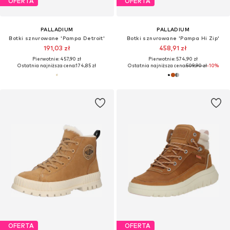
OFERTA
OFERTA
PALLADIUM
PALLADIUM
Botki sznurowane 'Pampa Detroit'
Botki sznurowane 'Pampa Hi Zip'
191,03 zł
458,91 zł
Pierwotnie: 457,90 zł
Pierwotnie: 574,90 zł
Ostatnia najniższa cena:
174,85 zł
Ostatnia najniższa cena:
509,90 zł
-10%
OFERTA
OFERTA