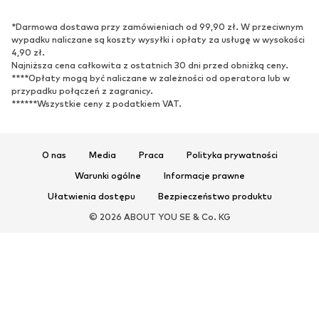
BUTY
*Darmowa dostawa przy zamówieniach od 99,90 zł. W przeciwnym
Nowości
Na czasie
wypadku naliczane są koszty wysyłki i opłaty za usługę w wysokości
Trampki & sneakersy
Botki
4,90 zł.
Najniższa cena całkowita z ostatnich 30 dni przed obniżką ceny.
Czółenka & buty na obcasie
Kozaki
****Opłaty mogą być naliczane w zależności od operatora lub w
przypadku połączeń z zagranicy.
Sandały
Półbuty
******Wszystkie ceny z podatkiem VAT.
Buty sportowe
Baleriny
Klapki
Kapcie
Ekskluzywne
O nas
Media
Praca
Polityka prywatności
Warunki ogólne
Informacje prawne
SPORT
Ułatwienia dostępu
Bezpieczeństwo produktu
Odzież sportowa
Dziedziny sportowe
© 2026 ABOUT YOU SE & Co. KG
Buty sportowe
Plecaki & torby sportowe
Akcesoria sportowe
AKCESORIA
Nowości
Torby & plecaki