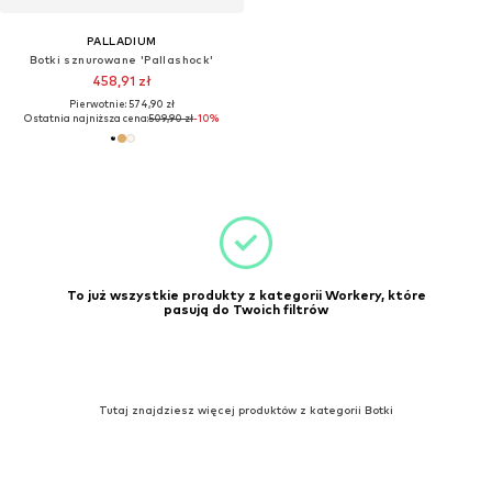
PALLADIUM
Botki sznurowane 'Pallashock'
458,91 zł
Pierwotnie: 574,90 zł
Ostatnia najniższa cena:
509,90 zł
-10%
To już wszystkie produkty z kategorii Workery, które
pasują do Twoich filtrów
Tutaj znajdziesz więcej produktów z kategorii Botki