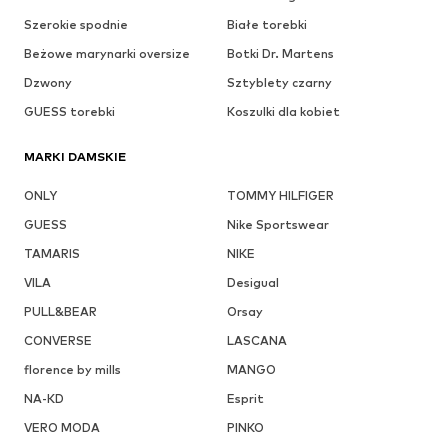
Szerokie spodnie
Białe torebki
Beżowe marynarki oversize
Botki Dr. Martens
Dzwony
Sztyblety czarny
GUESS torebki
Koszulki dla kobiet
MARKI DAMSKIE
ONLY
TOMMY HILFIGER
GUESS
Nike Sportswear
TAMARIS
NIKE
VILA
Desigual
PULL&BEAR
Orsay
CONVERSE
LASCANA
florence by mills
MANGO
NA-KD
Esprit
VERO MODA
PINKO