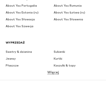
About You Portugalia
About You Rumunia
About You Estonia (ru)
About You Łotwa (ru)
About You Słowacja
About You Słowenia
About You Szwecja
WYPRZEDAŻ
Swetry & dzianina
Sukienki
Jeansy
Kurtki
Płaszcze
Koszulki & topy
Więcej
Spodnie
Bielizna
Spódnice
Bluzki & koszule
Bluzy
Marynarki
Moda plażowa
Kombinezony
Plus size
Moda ciążowa