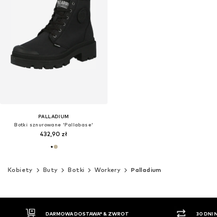
PALLADIUM
Botki sznurowane 'Pallabase'
432,90 zł
Kobiety
Buty
Botki
Workery
Palladium
30 DNI NA ZWROT TOWARU
PŁATNO