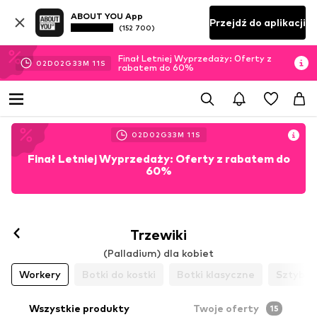
ABOUT YOU App
Przejdź do aplikacji
(152 700)
Finał Letniej Wyprzedaży: Oferty z
02
D
02
G
33
M
11
S
rabatem do 60%
02
D
02
G
33
M
11
S
Finał Letniej Wyprzedaży: Oferty z rabatem do
60%
Trzewiki
(Palladium) dla kobiet
Workery
Botki do kostki
Botki klasyczne
Sztyble
Wszystkie produkty
Twoje oferty
15