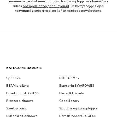
momencie ze skutkiem na przyszłość, wysyłając wiadomość na
adres
obslugaklienta@aboutyou.pl
lub korzystając z opcji
rezygnacji z subskrypcji na końcu każdego newslettera.
KATEGORIE DAMSKIE
Spódnice
NIKE Air Max
ETAM bielizna
Biżuteria SWAROVSKI
Pasek damski GUESS
Bluzki & koszule
Płaszcze zimowe
Czapki szary
Swetry basic
Spodnie wyszczuplające
Sukienki dzianinowe
Damski zegarek GUESS