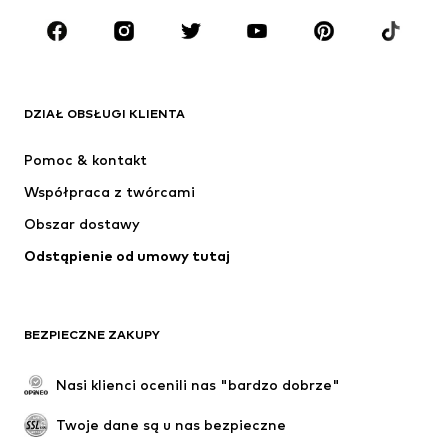
Buty
Sport
Akcesoria
Premium
ODZIEŻ
DZIAŁ OBSŁUGI KLIENTA
Nowości
Na czasie
Sukienki
Jeansy
Pomoc & kontakt
Koszulki & topy
Spodnie
Współpraca z twórcami
Kurtki
Swetry & dzianina
Obszar dostawy
Bielizna
Bluzki & koszule
Odstąpienie od umowy tutaj
Płaszcze
Spódnice
Moda plażowa
Bluzy
Marynarki
Kombinezony
BEZPIECZNE ZAKUPY
Plus size
Moda ciążowa
Specjalne okazje
Ekskluzywne
Nasi klienci ocenili nas "bardzo dobrze"
Recykling
Twoje dane są u nas bezpieczne