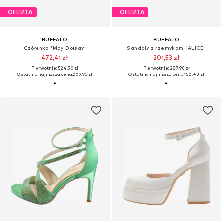
OFERTA
OFERTA
BUFFALO
BUFFALO
Czółenka 'May Dorsay'
Sandały z rzemykami 'ALICE'
472,41 zł
201,53 zł
Pierwotnie: 524,90 zł
Pierwotnie: 287,90 zł
Ostatnia najniższa cena:
209,96 zł
Ostatnia najniższa cena:
150,43 zł