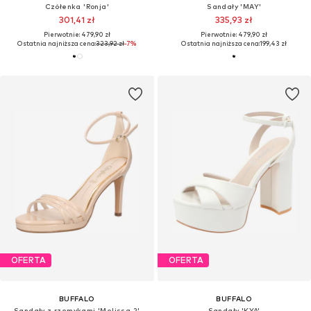
Czółenka 'Ronja'
Sandały 'MAY'
301,41 zł
335,93 zł
Pierwotnie: 479,90 zł
Pierwotnie: 479,90 zł
Ostatnia najniższa cena:
323,92 zł
-7%
Ostatnia najniższa cena:
199,43 zł
OFERTA
OFERTA
BUFFALO
BUFFALO
Sandały z rzemykami 'Melissa 2'
Sandały 'KYA'