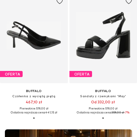
OFERTA
OFERTA
BUFFALO
BUFFALO
Czółenka z wyciętą piętą
Sandały z rzemykami 'May'
467,10 zł
Od 332,00 zł
Pierwotnie: 519,00 zł
Pierwotnie: 519,00 zł
Ostatnia najniższa cena:
441,15 zł
Ostatnia najniższa cena:
359,00 zł
-7%