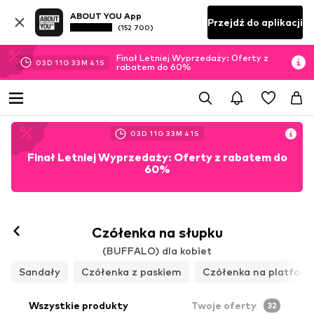
ABOUT YOU App
Przejdź do aplikacji
(152 700)
Finał Letniej Wyprzedaży: Oferty z
03
D
11
G
33
M
39
S
rabatem do 60%
03
D
11
G
33
M
39
S
Finał Letniej Wyprzedaży: Oferty z rabatem do
60%
Czółenka na słupku
(BUFFALO) dla kobiet
Sandały
Czółenka z paskiem
Czółenka na platform
Wszystkie produkty
Twoje oferty
32