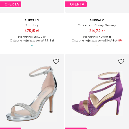
OFERTA
OFERTA
BUFFALO
BUFFALO
Sandały
Czółenka 'Bonny Dorsay'
475,15 zł
214,74 zł
Pierwotnie: 559,00 zł
Pierwotnie: 479,90 zł
Ostatnia najniższa cena:
475,15 zł
Ostatnia najniższa cena:
234,43 zł
-8%