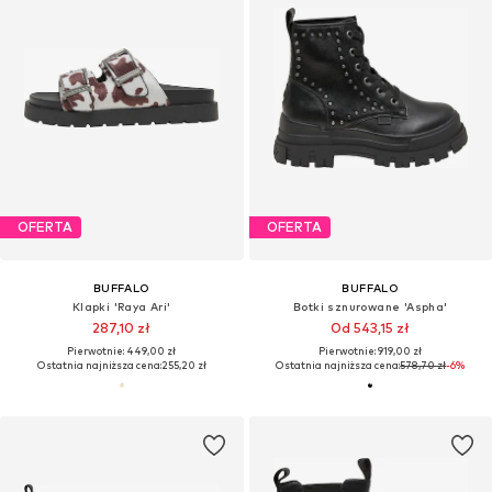
OFERTA
OFERTA
BUFFALO
BUFFALO
Klapki 'Raya Ari'
Botki sznurowane 'Aspha'
287,10 zł
Od 543,15 zł
Pierwotnie: 449,00 zł
Pierwotnie: 919,00 zł
Ostatnia najniższa cena:
255,20 zł
Ostatnia najniższa cena:
578,70 zł
-6%