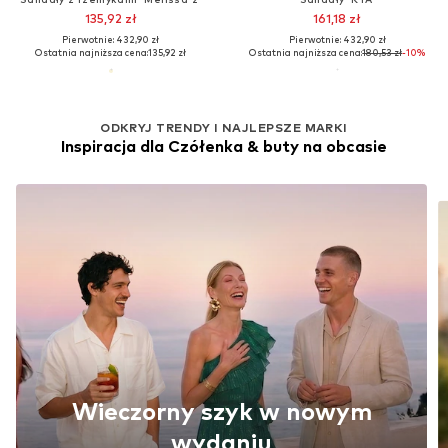
135,92 zł
161,18 zł
Pierwotnie: 432,90 zł
Pierwotnie: 432,90 zł
Ostatnia najniższa cena:
135,92 zł
Ostatnia najniższa cena:
180,53 zł
-10%
ODKRYJ TRENDY I NAJLEPSZE MARKI
Inspiracja dla Czółenka & buty na obcasie
Wieczorny szyk w nowym
wydaniu