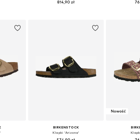
814,90 zł
76
38, 39, 40, 41
Dostępne w różnych rozmiarach
Dostępne w r
zyka
Dodaj do koszyka
Dodaj 
Nowość
K
BIRKENSTOCK
BIR
'
Klapki 'Arizona'
Klapk
574,90 zł
76