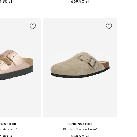
4,90 zł
669,90 zł
óżnych rozmiarach
Dostępne w różnych rozmiarach
do koszyka
Dodaj do koszyka
KENSTOCK
BIRKENSTOCK
i 'Arizona'
Klapki 'Boston Leve'
4,90 zł
859,90 zł