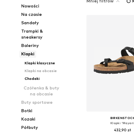
Mniej filtrów
Nowości
Na czasie
Sandały
Trampki &
sneakersy
Baleriny
Klapki
Klapki klasyczne
Klapki na obcasie
Chodaki
Czółenka & buty
na obcasie
Buty sportowe
Botki
BIRKENSTOC
Kozaki
Klapki 'Mayari
Półbuty
432,90 zł