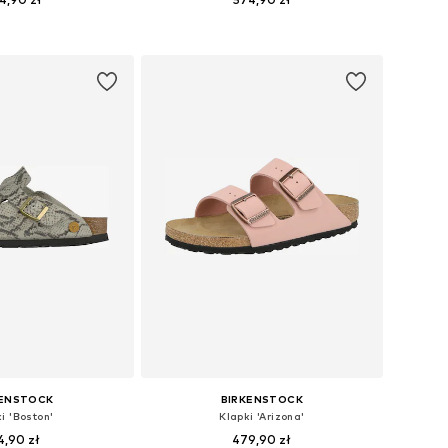
óżnych rozmiarach
Dostępne w różnych rozmiarach
do koszyka
Dodaj do koszyka
KENSTOCK
BIRKENSTOCK
i 'Boston'
Klapki 'Arizona'
4,90 zł
479,90 zł