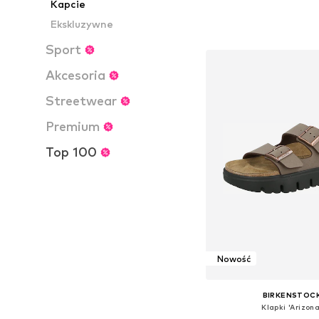
Kapcie
+
10
Dostępne w różnych ro
Ekskluzywne
Dodaj do kos
Sport
Akcesoria
Streetwear
Premium
Top 100
Nowość
BIRKENSTOC
Klapki 'Arizona