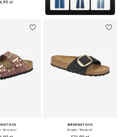
4,90 zł
óżnych rozmiarach
do koszyka
KENSTOCK
BIRKENSTOCK
i 'Arizona'
Klapki 'Madrid'
4,90 zł
574,90 zł