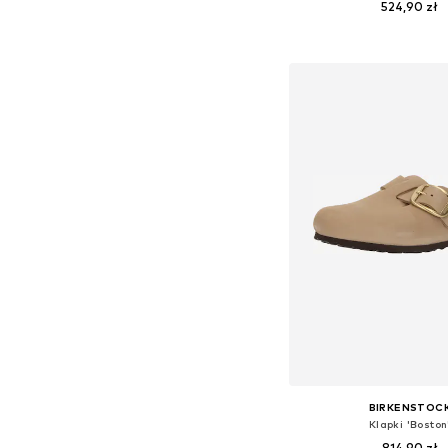
524,90 zł
Dostępne rozmiary: 36, 37, 
Dodaj do kos
BIRKENSTOC
Klapki 'Boston
814,90 zł