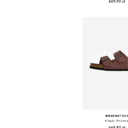
669,90 zł
Dostępne w różnych ro
Dodaj do kos
BIRKENSTOC
Klapki 'Arizona
649,90 zł