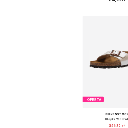
Dostępne rozmiary: 35, 37, 
Dodaj do kos
OFERTA
BIRKENSTOC
Klapki 'Madrid
346,32 zł