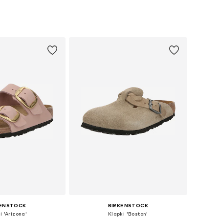
óżnych rozmiarach
Dostępne rozmiary: 36, 37, 38, 39, 40, 41
do koszyka
Dodaj do koszyka
KENSTOCK
BIRKENSTOCK
i 'Arizona'
Klapki 'Boston'