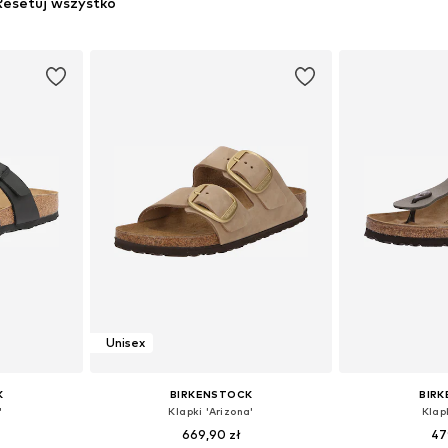
Resetuj wszystko
Unisex
K
BIRKENSTOCK
BIR
'
Klapki 'Arizona'
Klap
669,90 zł
47