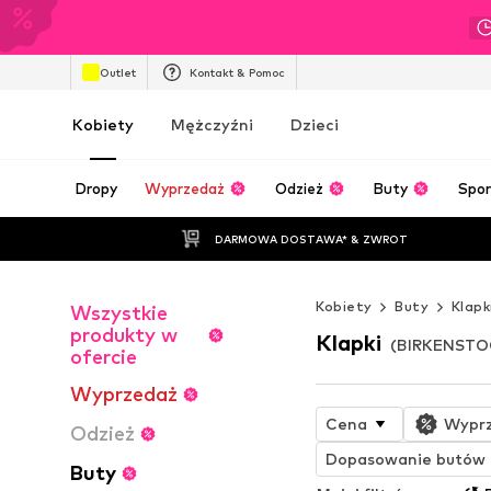
Outlet
Kontakt & Pomoc
Kobiety
Mężczyźni
Dzieci
Dropy
Wyprzedaż
Odzież
Buty
Spor
DARMOWA DOSTAWA* & ZWROT
Kobiety
Buty
Klapk
Wszystkie
produkty w
Klapki
(BIRKENSTOC
ofercie
Wyprzedaż
Cena
Wypr
Odzież
Dopasowanie butów
Buty