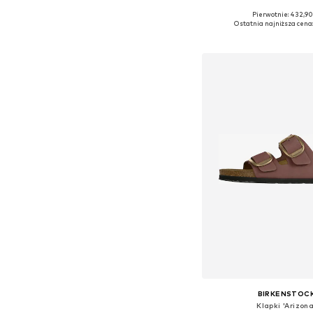
+
6
Pierwotnie: 432,90
Dostępne rozmiary: 
Ostatnia najniższa cena:
Dodaj do kos
BIRKENSTOC
Klapki 'Arizona