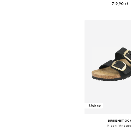
719,90 zł
Dostępne w różnych ro
Dodaj do kos
Unisex
BIRKENSTOC
Klapki 'Arizona