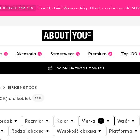
Finał Letniej Wyprzedaży: Oferty z rabatem do 60
03
D
23
G
11
M
10
S
ABOUT
YOU
t
Akcesoria
Streetwear
Premium
Top 100
30 DNI NA ZWROT TOWARU
i
BIRKENSTOCK
K) dla kobiet
160
zedaż
Rozmiar
Kolor
Marka
Wzór
1
Rodzaj obcasa
Wysokość obcasa
Platforma