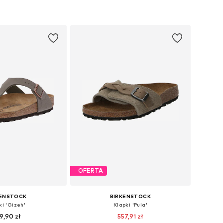
OFERTA
KENSTOCK
BIRKENSTOCK
ki 'Gizeh'
Klapki 'Pula'
9,90 zł
557,91 zł