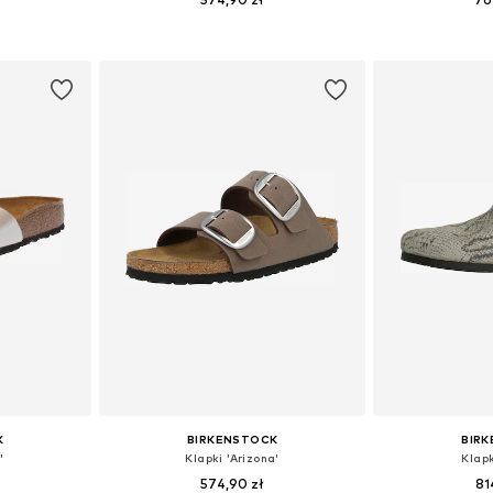
38, 39, 40, 42
Dostępne w różnych rozmiarach
Dostępne w r
zyka
Dodaj do koszyka
Dodaj 
K
BIRKENSTOCK
BIR
'
Klapki 'Arizona'
Klapk
574,90 zł
81