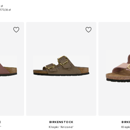
 zł
41 SLIM
Dostępne w różnych rozmiarach
Dostępne w r
173,16 zł
zyka
Dodaj do koszyka
Dodaj 
K
BIRKENSTOCK
BIR
'
Klapki 'Arizona'
Klapk