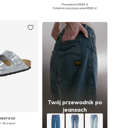
+
4
Pierwotnie: 619,90 zł
óżnych rozmiarach
Dostępne w różnych rozmiarach
Ostatnia najniższa cena:
495,92 zł
do koszyka
Dodaj do koszyka
Twój przewodnik po
jeansach
KENSTOCK
i 'Arizona'