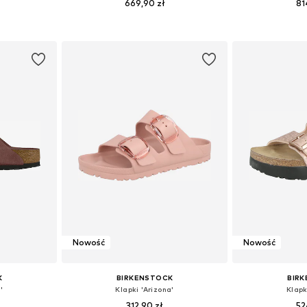
669,90 zł
81
zmiarach
Dostępne w różnych rozmiarach
Dostępne w r
zyka
Dodaj do koszyka
Dodaj 
Nowość
Nowość
K
BIRKENSTOCK
BIR
'
Klapki 'Arizona'
Klapk
312,90 zł
52