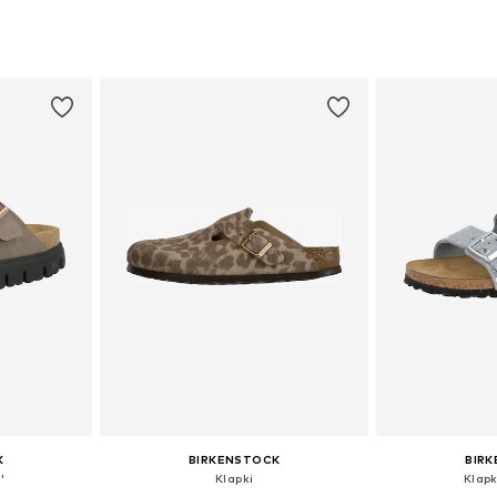
zmiarach
Dostępne w różnych rozmiarach
Dostępne w r
zyka
Dodaj do koszyka
Dodaj 
K
BIRKENSTOCK
BIR
'
Klapki
Klapk