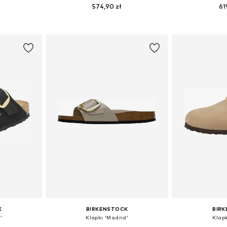
574,90 zł
61
zmiarach
Dostępne rozmiary: 35, 36, 37, 38, 39, 40
Dostępne w r
zyka
Dodaj do koszyka
Dodaj 
K
BIRKENSTOCK
BIR
'
Klapki 'Madrid'
Klapk