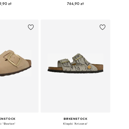
9,90 zł
764,90 zł
óżnych rozmiarach
Dostępne w różnych rozmiarach
do koszyka
Dodaj do koszyka
KENSTOCK
BIRKENSTOCK
i 'Boston'
Klapki 'Arizona'