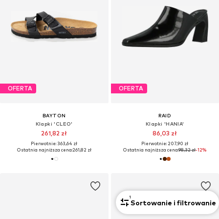
OFERTA
OFERTA
BAYTON
RAID
Klapki 'CLEO'
Klapki 'HANIA'
261,82 zł
86,03 zł
Pierwotnie: 363,64 zł
Pierwotnie: 207,90 zł
Ostatnia najniższa cena:
261,82 zł
Ostatnia najniższa cena:
98,32 zł
-12%
1
Sortowanie i filtrowanie