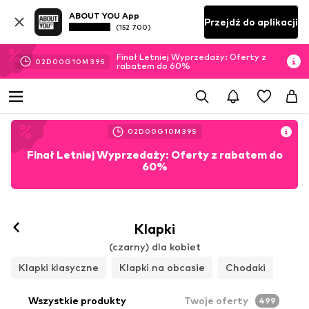
ABOUT YOU App
Przejdź do aplikacji
(152 700)
Finał Letniej Wyprzedaży: Oferty z
02
D
00
G
10
M
38
S
rabatem do 60%
02
D
00
G
10
M
38
S
Finał Letniej Wyprzedaży: Oferty z rabatem do
60%
Klapki
(czarny) dla kobiet
Klapki klasyczne
Klapki na obcasie
Chodaki
Wszystkie produkty
Twoje oferty
499