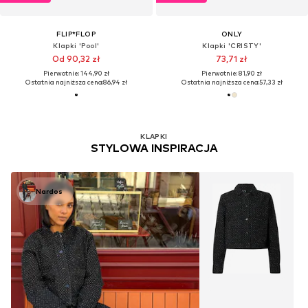
FLIP*FLOP
ONLY
Klapki 'Pool'
Klapki 'CRISTY'
Od 90,32 zł
73,71 zł
Pierwotnie: 144,90 zł
Pierwotnie: 81,90 zł
Ostatnia najniższa cena:
86,94 zł
Ostatnia najniższa cena:
57,33 zł
KLAPKI
STYLOWA INSPIRACJA
Nardos