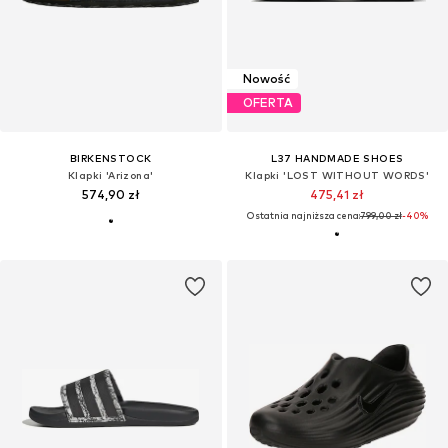
Nowość
OFERTA
BIRKENSTOCK
L37 HANDMADE SHOES
Klapki 'Arizona'
Klapki 'LOST WITHOUT WORDS'
574,90 zł
475,41 zł
Ostatnia najniższa cena:
799,00 zł
-40%