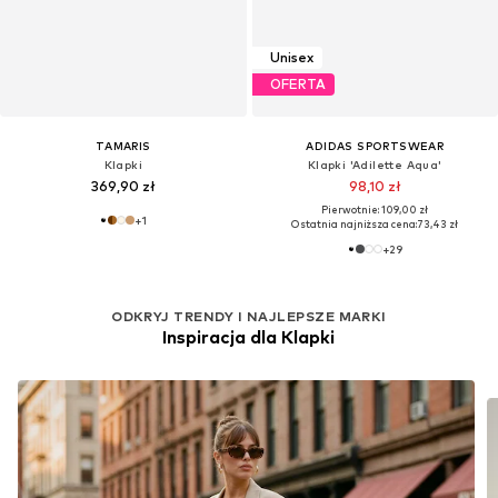
Unisex
OFERTA
TAMARIS
ADIDAS SPORTSWEAR
Klapki
Klapki 'Adilette Aqua'
369,90 zł
98,10 zł
Pierwotnie: 109,00 zł
+
1
Ostatnia najniższa cena:
73,43 zł
+
29
ODKRYJ TRENDY I NAJLEPSZE MARKI
Inspiracja dla Klapki