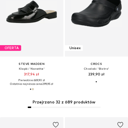
OFERTA
Unisex
STEVE MADDEN
CROCS
Klapki 'Nanette'
Chodaki 'Bistro'
317,94 zł
239,90 zł
Pierwotnie: 669,90 zł
Ostatnia najniższa cena:
299,95 zł
Przejrzano 32 z 689 produktów