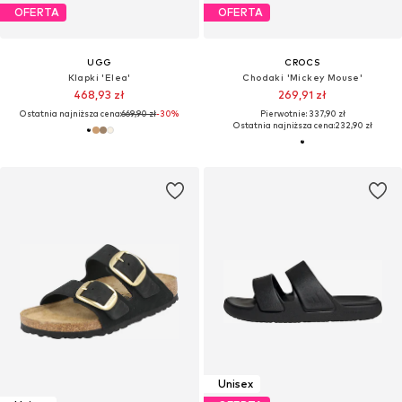
OFERTA
OFERTA
UGG
CROCS
Klapki 'Elea'
Chodaki 'Mickey Mouse'
468,93 zł
269,91 zł
Ostatnia najniższa cena:
669,90 zł
-30%
Pierwotnie: 337,90 zł
Ostatnia najniższa cena:
232,90 zł
Unisex