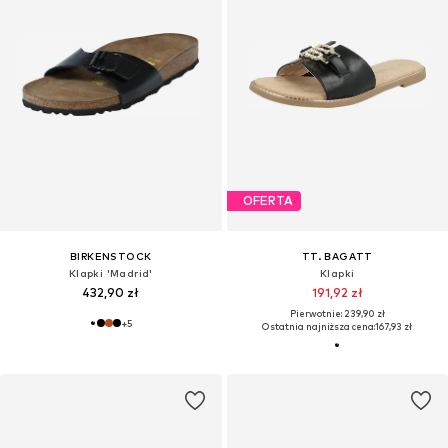
OFERTA
BIRKENSTOCK
TT. BAGATT
Klapki 'Madrid'
Klapki
432,90 zł
191,92 zł
Pierwotnie: 239,90 zł
+
5
Ostatnia najniższa cena:
167,93 zł