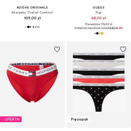
ADIDAS ORIGINALS
GUESS
Skarpety 'Trefoil Cushion'
Figi
109,00 zł
68,90 zł
Pierwotnie: 115,00 zł
+
10
Ostatnia najniższa cena:
73,52 zł
-6%
OFERTA
Pięciopak