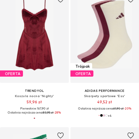
Trójpak
OFERTA
OFERTA
TRENDYOL
ADIDAS PERFORMANCE
Koszula nocna 'Nighty'
Skarpety sportowe 'Ess'
59,96 zł
49,52 zł
Pierwotnie: 167,90 zł
Ostatnia najniższa cena:
61,90 zł
-20%
Ostatnia najniższa cena:
83,95 zł
-28%
+
4