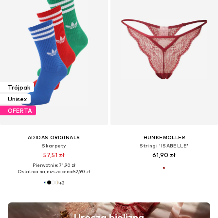
Trójpak
Unisex
OFERTA
ADIDAS ORIGINALS
HUNKEMÖLLER
Skarpety
Stringi 'ISABELLE'
57,51 zł
61,90 zł
Pierwotnie: 71,90 zł
Ostatnia najniższa cena:
52,90 zł
+
2
Urocza bielizna