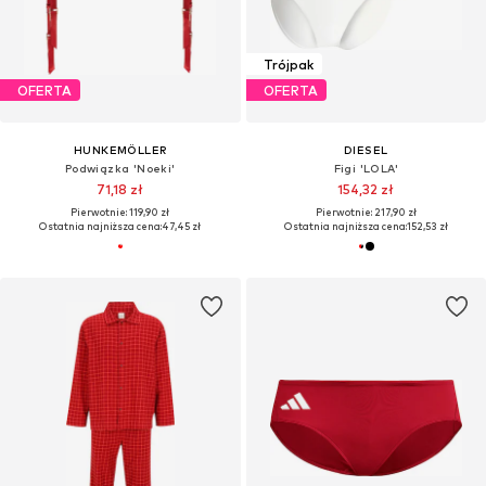
Trójpak
OFERTA
OFERTA
HUNKEMÖLLER
DIESEL
Podwiązka 'Noeki'
Figi 'LOLA'
71,18 zł
154,32 zł
Pierwotnie: 119,90 zł
Pierwotnie: 217,90 zł
Ostatnia najniższa cena:
47,45 zł
Ostatnia najniższa cena:
152,53 zł