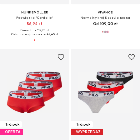
HUNKEMÖLLER
VIVANCE
Podwiązka 'Cordelie'
Normalny krój Koszula nocna
56,94 zł
Od 109,00 zł
Pierwotnie: 119,90 zł
Ostatnia najniższa cena:
47,45 zł
Trójpak
Trójpak
OFERTA
WYPRZEDAŻ