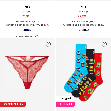
FILA
FILA
Majtki
Stringi
71,91 zł
79,90 zł
Pierwotnie: 102,90 zł
Pierwotnie: 102,90 zł
Ostatnia najniższa cena:
79,90 zł
-10%
Ostatnia najniższa cena:
80,91 zł
-1%
+
1
+
5
Trójpak
WYPRZEDAŻ
OFERTA