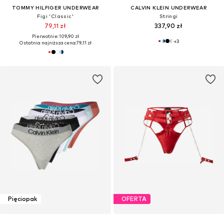
TOMMY HILFIGER UNDERWEAR
CALVIN KLEIN UNDERWEAR
Figi 'Classic'
Stringi
79,11 zł
337,90 zł
Pierwotnie: 109,90 zł
+
3
Ostatnia najniższa cena:
79,11 zł
Pięciopak
OFERTA