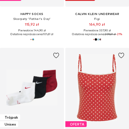
HAPPY SOCKS
CALVIN KLEIN UNDERWEAR
Skarpety 'Father's Day'
Figi
115,92 zł
164,90 zł
Pierwotnie: 144,90 zł
Pierwotnie: 337,90 zł
Ostatnia najniższa cena:
101,61 zł
Ostatnia najniższa cena:
209,61 zł
-21%
Trójpak
Unisex
OFERTA