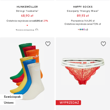
HUNKEMÖLLER
HAPPY SOCKS
Stringi 'Isabelle'
Skarpety 'Hangry Meal'
48,90 zł
89,93 zł
Ostatnia najniższa cena:
61,90 zł
-21%
Pierwotnie: 144,90 zł
Ostatnia najniższa cena:
77,94 zł
+
3
Sześciopak
Unisex
WYPRZEDAŻ