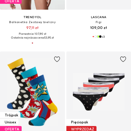
OFERTA
TRENDYOL
LASCANA
Balkonetka Zestawy bielizny
Figi
97,11 zł
109,00 zł
Pierwotnie: 107,90 zł
+
3
Ostatnia najniższa cena:
53,95 zł
Trójpak
Unisex
Pięciopak
OFERTA
WYPRZEDAŻ