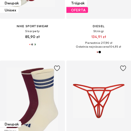
Dwupak
Trójpak
Unisex
OFERTA
NIKE SPORTSWEAR
DIESEL
Skarpety
Stringi
85,90 zł
134,91 zł
Pierwotnie: 217,90 zł
Ostatnia najniższa cena:
104,93 zł
Dwupak