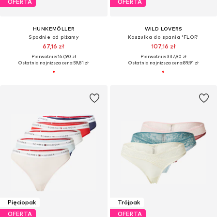
OFERTA
OFERTA
HUNKEMÖLLER
WILD LOVERS
Spodnie od piżamy
Koszulka do spania 'FLOR'
67,16 zł
107,16 zł
Pierwotnie: 167,90 zł
Pierwotnie: 337,90 zł
Ostatnia najniższa cena:
59,81 zł
Ostatnia najniższa cena:
89,91 zł
Pięciopak
Trójpak
OFERTA
OFERTA