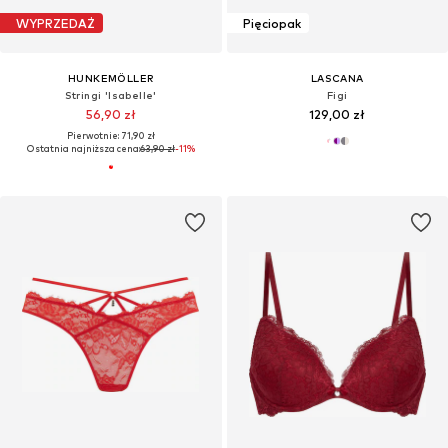
WYPRZEDAŻ
Pięciopak
HUNKEMÖLLER
LASCANA
Stringi 'Isabelle'
Figi
56,90 zł
129,00 zł
Pierwotnie: 71,90 zł
Ostatnia najniższa cena:
63,90 zł
-11%