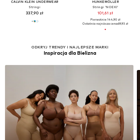
CALVIN KLEIN UNDERWEAR
HUNKEMÖLLER
Stringi
Stringi 'NOEKI'
337,90 zł
101,61 zł
Pierwotnie: 144,90 zł
Ostatnia najniższa cena:
69,93 zł
ODKRYJ TRENDY I NAJLEPSZE MARKI
Inspiracja dla Bielizna