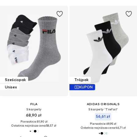
Sześciopak
Trójpak
Unisex
KUPON
FILA
ADIDAS ORIGINALS
Skarpety
Skarpety 'Trefoil'
68,90 zł
56,61 zł
Pierwotnie: 81,90 zł
Pierwotnie: 69,95 zł
Ostatnia najniższa cena:
58,57 zł
Ostatnia najniższa cena:
46,71 zł