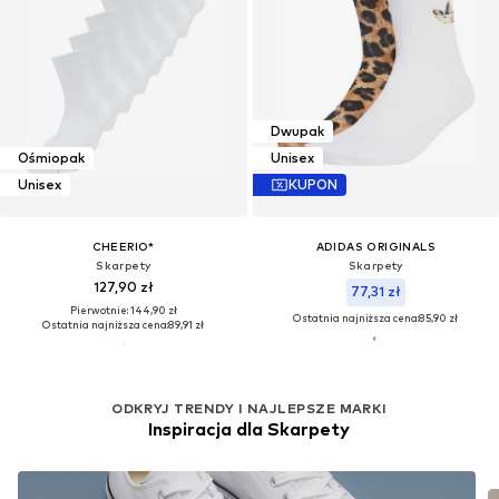
Dwupak
Ośmiopak
Unisex
Unisex
KUPON
CHEERIO*
ADIDAS ORIGINALS
Skarpety
Skarpety
127,90 zł
77,31 zł
Pierwotnie: 144,90 zł
Ostatnia najniższa cena:
85,90 zł
Ostatnia najniższa cena:
89,91 zł
ODKRYJ TRENDY I NAJLEPSZE MARKI
Inspiracja dla Skarpety