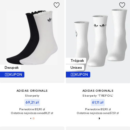
Trójpak
Dwupak
Unisex
KUPON
KUPON
ADIDAS ORIGINALS
ADIDAS ORIGINALS
Skarpety
Skarpety 'TREFOIL'
69,21 zł
61,11 zł
Pierwotnie: 85,90 zł
Pierwotnie: 85,90 zł
Ostatnia najniższa cena:
69,21 zł
Ostatnia najniższa cena:
57,51 zł