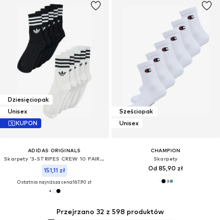
Dziesięciopak
Unisex
Sześciopak
KUPON
Unisex
ADIDAS ORIGINALS
CHAMPION
Skarpety '3-STRIPES CREW 10 PAIRS'
Skarpety
Od 85,90 zł
151,11 zł
Ostatnia najniższa cena:
167,90 zł
Przejrzano 32 z 598 produktów