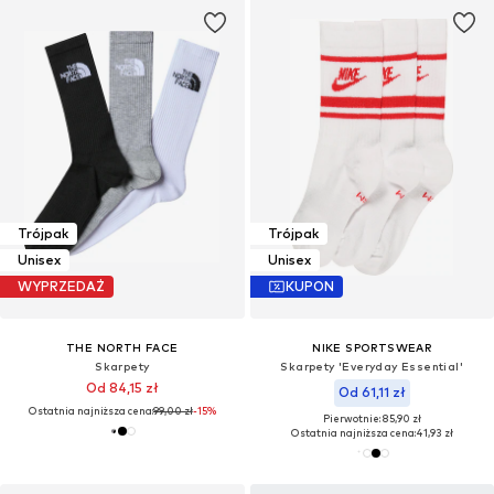
Trójpak
Trójpak
Unisex
Unisex
WYPRZEDAŻ
KUPON
THE NORTH FACE
NIKE SPORTSWEAR
Skarpety
Skarpety 'Everyday Essential'
Od 84,15 zł
Od 61,11 zł
Ostatnia najniższa cena:
99,00 zł
-15%
Pierwotnie: 85,90 zł
Ostatnia najniższa cena:
41,93 zł