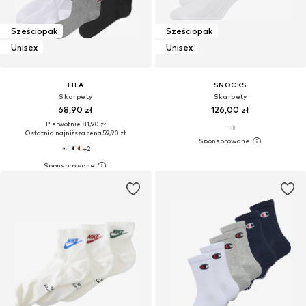
Sześciopak
Sześciopak
Unisex
Unisex
FILA
SNOCKS
Skarpety
Skarpety
68,90 zł
126,00 zł
Pierwotnie: 81,90 zł
Ostatnia najniższa cena:
59,90 zł
+
2