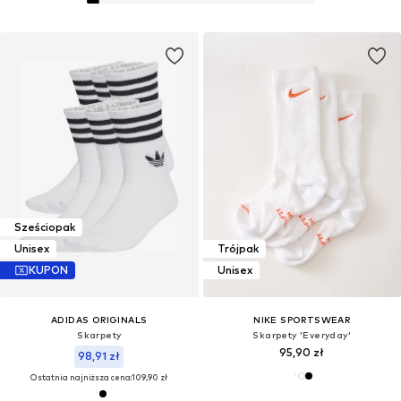
Sześciopak
Unisex
Trójpak
KUPON
Unisex
ADIDAS ORIGINALS
NIKE SPORTSWEAR
Skarpety
Skarpety 'Everyday'
95,90 zł
98,91 zł
Ostatnia najniższa cena:
109,90 zł