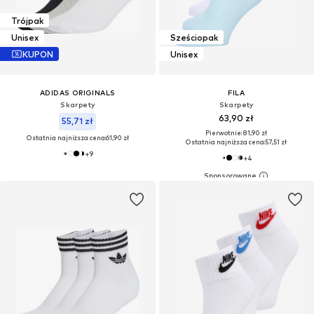
Trójpak
Unisex
Sześciopak
KUPON
Unisex
ADIDAS ORIGINALS
FILA
Skarpety
Skarpety
63,90 zł
55,71 zł
Pierwotnie: 81,90 zł
Ostatnia najniższa cena:
61,90 zł
Ostatnia najniższa cena:
57,51 zł
+
9
+
4