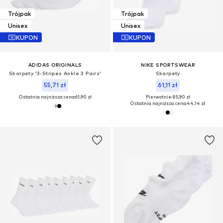
Trójpak
Trójpak
Unisex
Unisex
KUPON
KUPON
ADIDAS ORIGINALS
NIKE SPORTSWEAR
Skarpety '3-Stripes Ankle 3 Pairs'
Skarpety
55,71 zł
61,11 zł
Ostatnia najniższa cena:
61,90 zł
Pierwotnie: 85,90 zł
Ostatnia najniższa cena:
44,14 zł