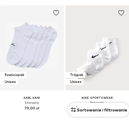
Sześciopak
Trójpak
Unisex
Unisex
KARL KANI
NIKE SPORTSWEAR
Skarpety
Skarpety
1
79,00 zł
85,90 zł
Sortowanie i filtrowanie