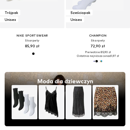
Trójpak
Sześciopak
Unisex
Unisex
NIKE SPORTSWEAR
CHAMPION
Skarpety
Skarpety
85,90 zł
72,90 zł
Pierwotnie: 85,90 zł
Ostatnia najniższa cena:
61,97 zł
Moda dla dziewczyn