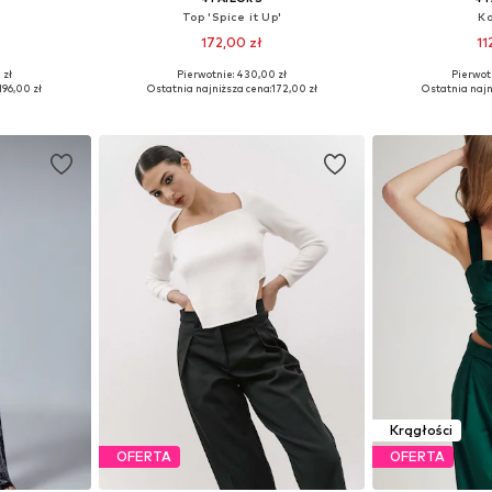
Top 'Spice it Up'
Ko
172,00 zł
11
 zł
Pierwotnie: 430,00 zł
Pierwot
 S, M
Dostępne rozmiary: L, XL, XXL, XXXL
Dostępn
196,00 zł
Ostatnia najniższa cena:
172,00 zł
Ostatnia najn
zyka
Dodaj do koszyka
Dodaj 
Krągłości
OFERTA
OFERTA