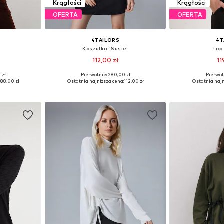
Krągłości
Krągłości
OFERTA
OFERTA
4TAILORS
4T
Koszulka 'Susie'
Top 
112,00 zł
11
 zł
Pierwotnie: 280,00 zł
Pierwot
, M, L
Dostępne rozmiary: S, M, L
Dostępne ro
188,00 zł
Ostatnia najniższa cena:
112,00 zł
Ostatnia najn
zyka
Dodaj do koszyka
Dodaj 