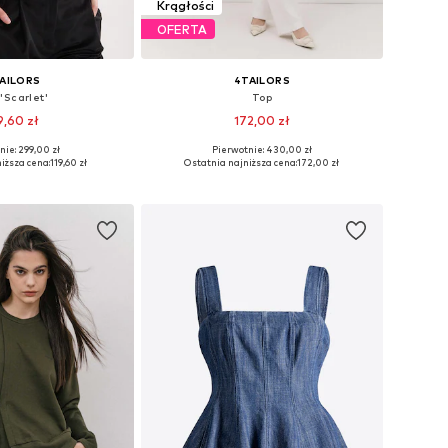
Krągłości
OFERTA
AILORS
4TAILORS
'Scarlet'
Top
9,60 zł
172,00 zł
nie: 299,00 zł
Pierwotnie: 430,00 zł
zmiary: XS, S, M
Dostępne rozmiary: XS, S, M, L
iższa cena:
119,60 zł
Ostatnia najniższa cena:
172,00 zł
do koszyka
Dodaj do koszyka