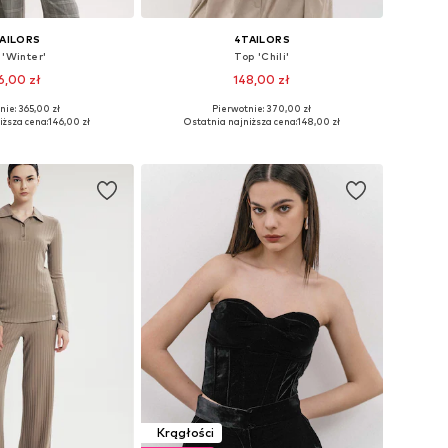
AILORS
4TAILORS
 'Winter'
Top 'Chili'
6,00 zł
148,00 zł
nie: 365,00 zł
Pierwotnie: 370,00 zł
iary: XL, XXL, XXXL
Dostępne rozmiary: XL, XXL, XXXL
iższa cena:
146,00 zł
Ostatnia najniższa cena:
148,00 zł
do koszyka
Dodaj do koszyka
Krągłości