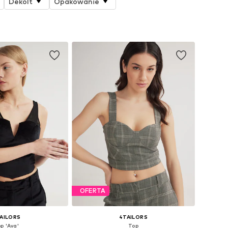
Dekolt
Opakowanie
OFERTA
AILORS
4TAILORS
p 'Ava'
Top