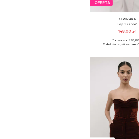
OFERTA
4TAILORS
Top 'Fierce'
148,00 zł
Pierwotnie: 370,00
Dostępne rozmiary: XL,
Ostatnia najniższa cena:
Dodaj do kos