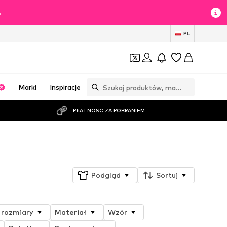
%
PL
Marki
Inspiracje
PŁATNOŚĆ ZA POBRANIEM
Obserwuj
Podgląd
Sortuj
 rozmiary
Materiał
Wzór