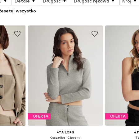
u
Detale
Długość
Długość rękawa
Krój
Resetuj wszystko
OFERTA
OFERTA
4TAILORS
4T
Koszulka 'Cheeky'
To