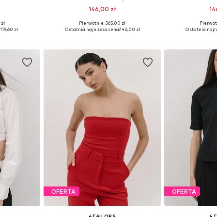
146,00 zł
14
 zł
Pierwotnie: 365,00 zł
Pierwot
S, S, S-M
Dostępne rozmiary: XS, S, M
Dostępne ro
119,60 zł
Ostatnia najniższa cena:
146,00 zł
Ostatnia najn
zyka
Dodaj do koszyka
Dodaj 
OFERTA
OFERTA
4TAILORS
4T