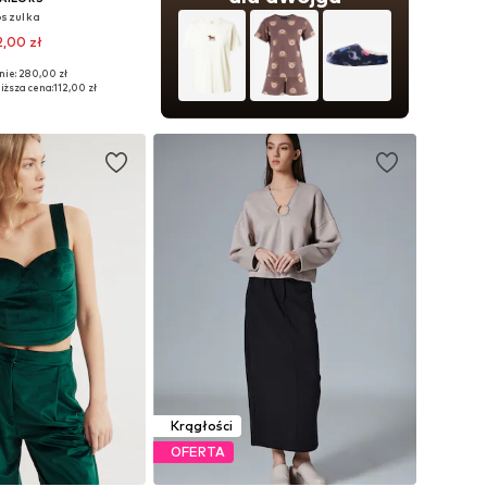
szulka
2,00 zł
nie: 280,00 zł
e rozmiary: S
iższa cena:
112,00 zł
do koszyka
Krągłości
OFERTA