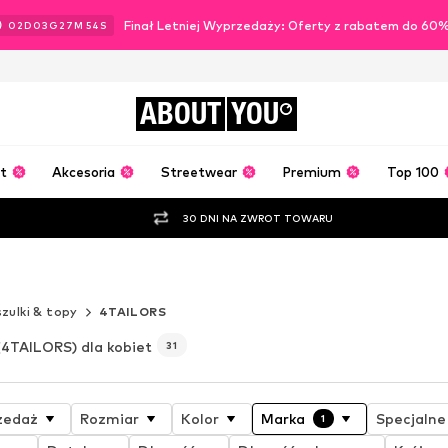
Finał Letniej Wyprzedaży: Oferty z rabatem do 60
02
D
03
G
27
M
52
S
ABOUT
YOU
t
Akcesoria
Streetwear
Premium
Top 100
30 DNI NA ZWROT TOWARU
ę lato
zulki & topy
4TAILORS
(4TAILORS) dla kobiet
31
zedaż
Rozmiar
Kolor
Marka
Specjalne
1