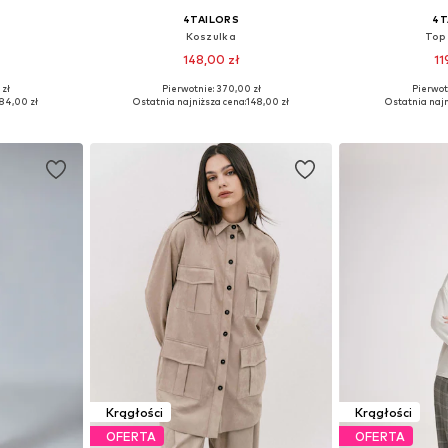
4TAILORS
4T
Koszulka
Top 
148,00 zł
11
 zł
Pierwotnie: 370,00 zł
Pierwot
 XL, XXL
Dostępne rozmiary: XS, S, M, L
Dostępne rozmia
84,00 zł
Ostatnia najniższa cena:
148,00 zł
Ostatnia najn
zyka
Dodaj do koszyka
Dodaj 
Krągłości
Krągłości
OFERTA
OFERTA