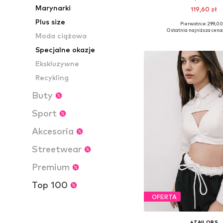
Marynarki
119,60 zł
Plus size
Pierwotnie: 299,00
Dostępne rozmiary: XS-
Ostatnia najniższa cena:
Moda ciążowa
Dodaj do kos
Specjalne okazje
Ekskluzywne
Recykling
Buty
Sport
Akcesoria
Streetwear
Premium
Top 100
OFERTA
4TAILORS