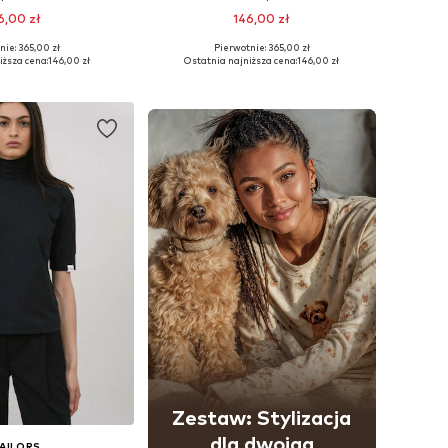
6,00 zł
146,00 zł
nie: 365,00 zł
Pierwotnie: 365,00 zł
zmiary: XS, S, M
Dostępne rozmiary: XS, S, M
iższa cena:
146,00 zł
Ostatnia najniższa cena:
146,00 zł
do koszyka
Dodaj do koszyka
Zestaw: Stylizacja
dla dwojga
AILORS