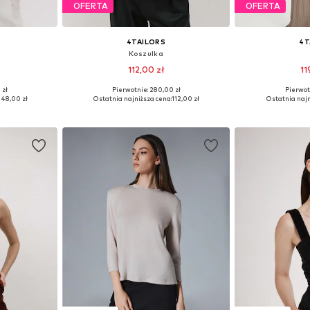
OFERTA
OFERTA
4TAILORS
4T
Koszulka
112,00 zł
11
 zł
Pierwotnie: 280,00 zł
Pierwot
 XXL, XXXL
Dostępne rozmiary: M, L, XL
Dostępne roz
148,00 zł
Ostatnia najniższa cena:
112,00 zł
Ostatnia najn
zyka
Dodaj do koszyka
Dodaj 