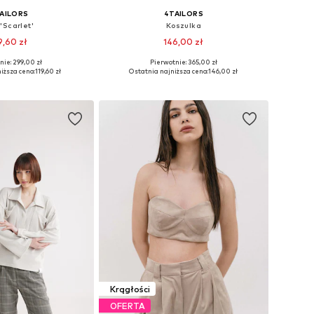
AILORS
4TAILORS
'Scarlet'
Koszulka
9,60 zł
146,00 zł
nie: 299,00 zł
Pierwotnie: 365,00 zł
ry: L, XL, XXL, XXXL
Dostępne rozmiary: XL, XXL, XXXL
iższa cena:
119,60 zł
Ostatnia najniższa cena:
146,00 zł
do koszyka
Dodaj do koszyka
Krągłości
OFERTA