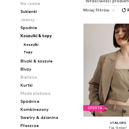
Właściwości produkt
Na czasie
Mniej filtrów
Sukienki
Jeansy
Spodnie
Koszulki & topy
Koszulki
Topy
Bluzki & koszule
Bluzy
Bielizna
Kurtki
Moda plażowa
Spódnice
OFERTA
Kombinezony
Swetry & dzianina
4TAILORS
Płaszcze
Top 'Ember'