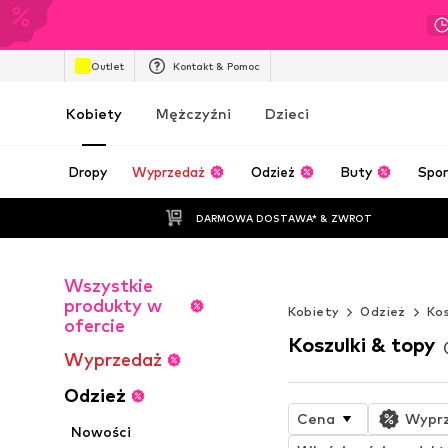
Outlet
Kontakt & Pomoc
Kobiety
Mężczyźni
Dzieci
Dropy
Wyprzedaż
Odzież
Buty
Spor
DARMOWA DOSTAWA* & ZWROT
Wszystkie
Niekończące si
produkty w
Kobiety
Odzież
Kos
ofercie
Koszulki & topy
Wyprzedaż
Odzież
Cena
Wypr
Nowości