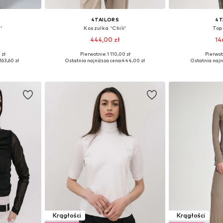
4TAILORS
4T
'
Koszulka 'Chili'
Top
444,00 zł
14
 zł
Pierwotnie: 1 110,00 zł
Pierwot
 XXL, XXXL
Dostępne rozmiary: XL, XXL, XXXL
Dostępne rozm
163,60 zł
Ostatnia najniższa cena:
444,00 zł
Ostatnia najn
zyka
Dodaj do koszyka
Dodaj 
Krągłości
Krągłości