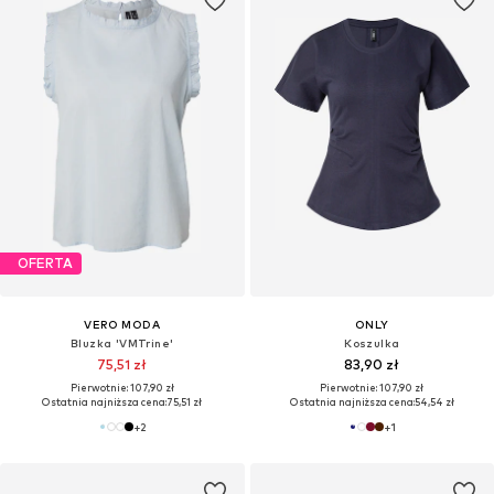
OFERTA
VERO MODA
ONLY
Bluzka 'VMTrine'
Koszulka
75,51 zł
83,90 zł
Pierwotnie: 107,90 zł
Pierwotnie: 107,90 zł
Ostatnia najniższa cena:
75,51 zł
Ostatnia najniższa cena:
54,54 zł
+
2
+
1