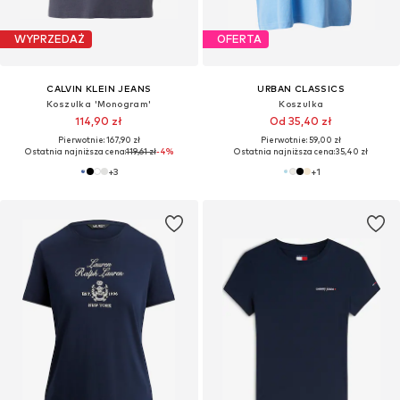
WYPRZEDAŻ
OFERTA
CALVIN KLEIN JEANS
URBAN CLASSICS
Koszulka 'Monogram'
Koszulka
114,90 zł
Od 35,40 zł
Pierwotnie: 167,90 zł
Pierwotnie: 59,00 zł
Ostatnia najniższa cena:
119,61 zł
-4%
Ostatnia najniższa cena:
35,40 zł
+
3
+
1