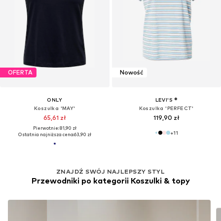
OFERTA
Nowość
ONLY
LEVI'S ®
Koszulka 'MAY'
Koszulka 'PERFECT'
65,61 zł
119,90 zł
Pierwotnie: 81,90 zł
+
11
Ostatnia najniższa cena:
63,90 zł
ZNAJDŹ SWÓJ NAJLEPSZY STYL
Przewodniki po kategorii Koszulki & topy