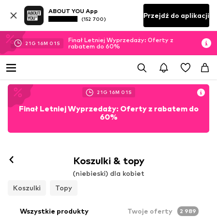
ABOUT YOU App
Przejdź do aplikacji
(152 700)
Finał Letniej Wyprzedaży: Oferty z
21
G
15
M
58
S
rabatem do 60%
21
G
15
M
58
S
Finał Letniej Wyprzedaży: Oferty z rabatem do
60%
Obserwuj
Koszulki & topy
(niebieski) dla kobiet
Koszulki
Topy
Wszystkie produkty
Twoje oferty
2 989