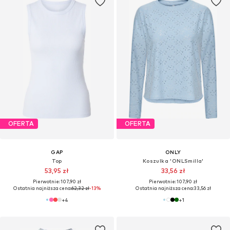
OFERTA
OFERTA
GAP
ONLY
Top
Koszulka 'ONLSmilla'
53,95 zł
33,56 zł
Pierwotnie: 107,90 zł
Pierwotnie: 107,90 zł
Ostatnia najniższa cena:
62,32 zł
-13%
Ostatnia najniższa cena:
33,56 zł
+
4
+
1