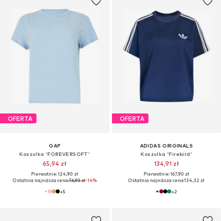
OFERTA
OFERTA
GAP
ADIDAS ORIGINALS
Koszulka 'FOREVERSOFT'
Koszulka 'Firebird'
65,94 zł
134,91 zł
Pierwotnie: 124,90 zł
Pierwotnie: 167,90 zł
Ostatnia najniższa cena:
76,93 zł
-14%
Ostatnia najniższa cena:
134,32 zł
+
5
+
2