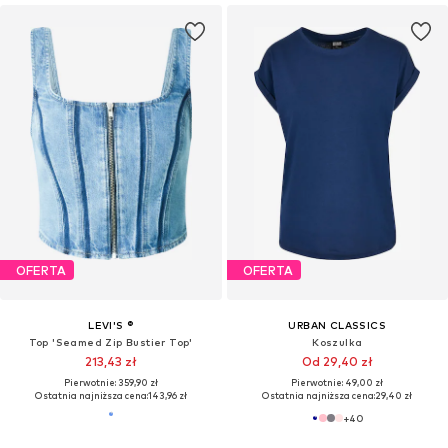
OFERTA
OFERTA
LEVI'S ®
URBAN CLASSICS
Top 'Seamed Zip Bustier Top'
Koszulka
213,43 zł
Od 29,40 zł
Pierwotnie: 359,90 zł
Pierwotnie: 49,00 zł
Ostatnia najniższa cena:
143,96 zł
Ostatnia najniższa cena:
29,40 zł
+
40