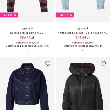
OFERTA
WYPRZEDAŻ
LEVI'S ®
LEVI'S ®
Kurtka przejściowa 'Logan Shacket'
Kamizelka 'Braided Vest'
162,32 zł
267,90 zł
Pierwotnie: 407,90 zł
Pierwotnie: 359,90 zł
Ostatnia najniższa cena:
145,74 zł
Ostatnia najniższa cena:
284,90 zł
-6%