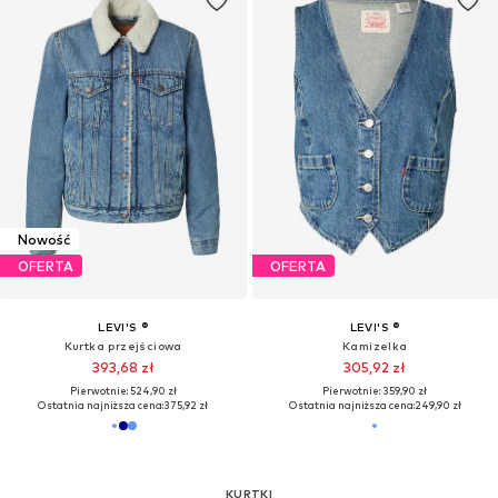
277,74 zł
535,92 zł
Pierwotnie: 619,90 zł
Pierwotnie: 669,90 zł
Ostatnia najniższa cena:
277,74 zł
Ostatnia najniższa cena:
535,92 zł
OFERTA
OFERTA
LEVI'S ®
LEVI'S ®
Kamizelka 'SHRUNKEN 90S'
Kamizelka 'VINTAGE'
307,92 zł
346,32 zł