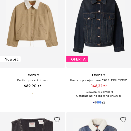
Ostatnia najniższa cena:
349,93 zł
Ostatnia najniższa cena:
227,92 zł
OFERTA
OFERTA
LEVI'S ®
LEVI'S ®
Kamizelka 'VINTAGE'
Kurtka przejściowa
389,61 zł
503,93 zł
Pierwotnie: 432,90 zł
Pierwotnie: 719,90 zł
Ostatnia najniższa cena:
346,32 zł
Ostatnia najniższa cena:
503,93 zł