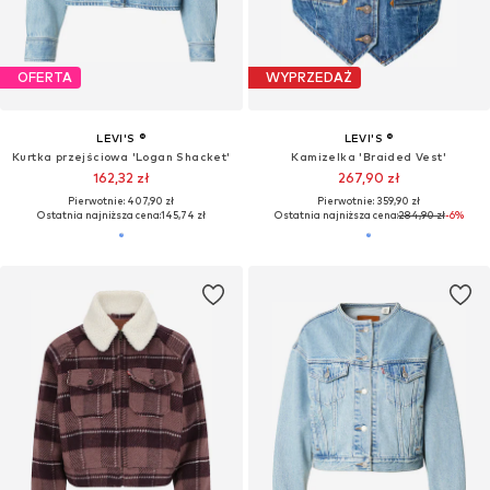
OFERTA
OFERTA
LEVI'S ®
LEVI'S ®
Kurtka przejściowa 'Andy Tech Jacket'
Kurtka przejściowa 'Original Trucker Jacket'
227,92 zł
Od 258,93 zł
Pierwotnie: 719,90 zł
Pierwotnie: 369,90 zł
Ostatnia najniższa cena:
227,92 zł
Ostatnia najniższa cena:
231,45 zł
+
2