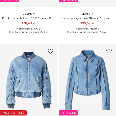
Nowość
OFERTA
OFERTA
LEVI'S ®
LEVI'S ®
Kurtka przejściowa
Kamizelka
393,68 zł
305,92 zł
Pierwotnie: 524,90 zł
Pierwotnie: 359,90 zł
Ostatnia najniższa cena:
375,92 zł
Ostatnia najniższa cena:
249,90 zł