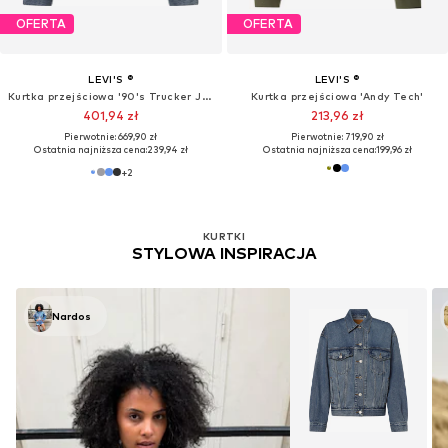
OFERTA
OFERTA
LEVI'S ®
LEVI'S ®
Kurtka przejściowa '90's Trucker Jacket'
Kurtka przejściowa 'Andy Tech'
401,94 zł
213,96 zł
Pierwotnie: 669,90 zł
Pierwotnie: 719,90 zł
Ostatnia najniższa cena:
239,94 zł
Ostatnia najniższa cena:
199,96 zł
+
2
KURTKI
STYLOWA INSPIRACJA
Nardos