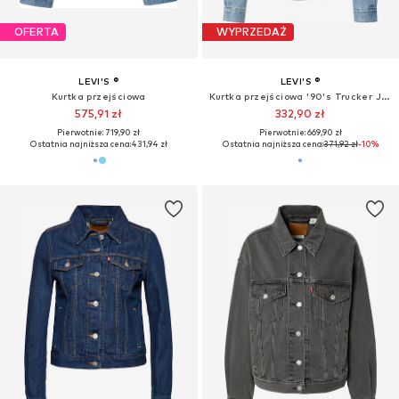
OFERTA
WYPRZEDAŻ
LEVI'S ®
LEVI'S ®
Kurtka przejściowa
Kurtka przejściowa '90's Trucker Jacket'
575,91 zł
332,90 zł
Pierwotnie: 719,90 zł
Pierwotnie: 669,90 zł
Ostatnia najniższa cena:
431,94 zł
Ostatnia najniższa cena:
371,92 zł
-10%