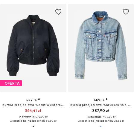
OFERTA
LEVI'S ®
LEVI'S ®
Kurtka przejściowa 'Scout Western Bomber'
Kurtka przejściowa 'Shrunken 90s Trucker'
364,41 zł
387,90 zł
Pierwotnie: 479,90 zł
Pierwotnie: 432,90 zł
Ostatnia najniższa cena:
334,90 zł
Ostatnia najniższa cena:
206,32 zł