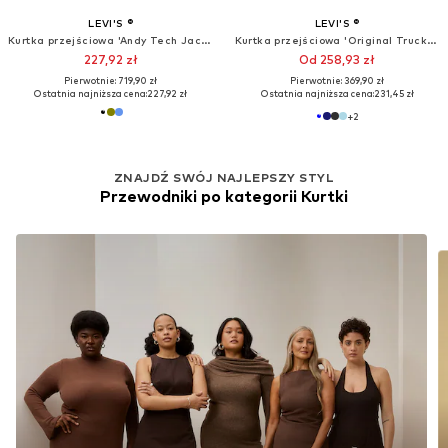
OFERTA
LEVI'S ®
LEVI'S ®
Kurtka przejściowa
Kurtka przejściowa 'SBEYONCÉ x Levi’s'
320,53 zł
569,90 zł
Pierwotnie: 764,90 zł
Pierwotnie: 1 439,00 zł
Ostatnia najniższa cena:
284,95 zł
Ostatnia najniższa cena:
428,94 zł
ZNAJDŹ SWÓJ NAJLEPSZY STYL
Przewodniki po kategorii Kurtki