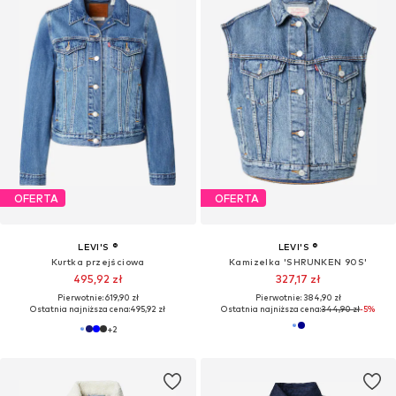
OFERTA
OFERTA
LEVI'S ®
LEVI'S ®
Kurtka przejściowa
Kamizelka 'SHRUNKEN 90S'
495,92 zł
327,17 zł
Pierwotnie: 619,90 zł
Pierwotnie: 384,90 zł
Ostatnia najniższa cena:
495,92 zł
Ostatnia najniższa cena:
344,90 zł
-5%
+
2
ODKRYJ TRENDY I NAJLEPSZE MARKI