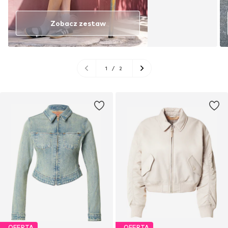
Zobacz zestaw
1
/
2