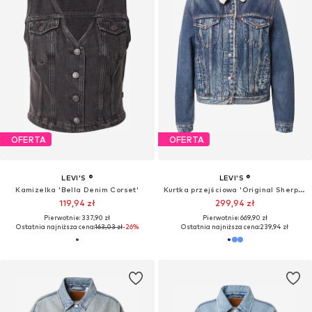
Nowość
OFERTA
LEVI'S ®
LEVI'S ®
Kurtka przejściowa
Kurtka przejściowa '90S TRUCKER'
669,90 zł
346,32 zł
Pierwotnie: 432,90 zł
Ostatnia najniższa cena:
299,90 zł