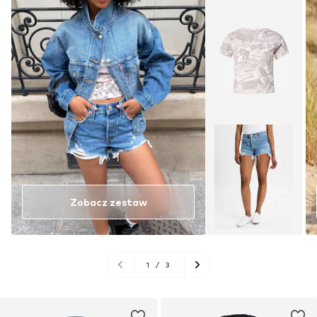
Zobacz zestaw
1
/
3