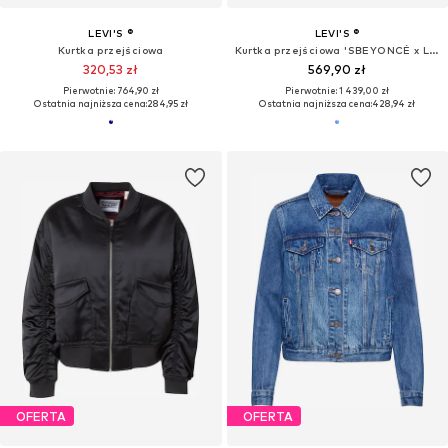
WYPRZEDAŻ
OFERTA
LEVI'S ®
LEVI'S ®
Kurtka przejściowa 'Scout Western Bomber Jacket'
Kurtka przejściowa 'Shadow Seamed Trucker Jacket'
154,90 zł
227,92 zł
Pierwotnie: 524,90 zł
Pierwotnie: 719,90 zł
Ostatnia najniższa cena:
187,11 zł
-17%
Ostatnia najniższa cena:
227,92 zł