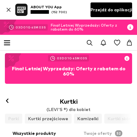
ABOUT YOU App
Przejdź do aplikacji
(152 700)
Finał Letniej Wyprzedaży: Oferty z
03
D
01
G
45
M
00
S
rabatem do 60%
03
D
01
G
45
M
00
S
Finał Letniej Wyprzedaży: Oferty z rabatem do
60%
Kurtki
(LEVI'S ®) dla kobiet
Parki
Kurtki przejściowe
Kamizelki
Kurtki skórza
Wszystkie produkty
Twoje oferty
52