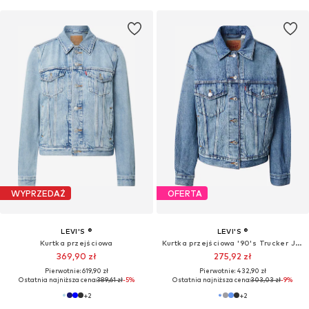
WYPRZEDAŻ
OFERTA
LEVI'S ®
LEVI'S ®
Kurtka przejściowa
Kurtka przejściowa '90's Trucker Jacket'
369,90 zł
275,92 zł
Pierwotnie: 619,90 zł
Pierwotnie: 432,90 zł
Ostatnia najniższa cena:
389,61 zł
-5%
Ostatnia najniższa cena:
303,03 zł
-9%
+
2
+
2