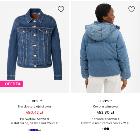
OFERTA
LEVI'S ®
LEVI'S ®
Kurtka przejściowa
Kurtka zimowa
450,42 zł
452,90 zł
Pierwotnie: 669,90 zł
Pierwotnie: 909,90 zł
Ostatnia najniższa cena:
299,93 zł
Ostatnia najniższa cena:
242,96 zł
+
2