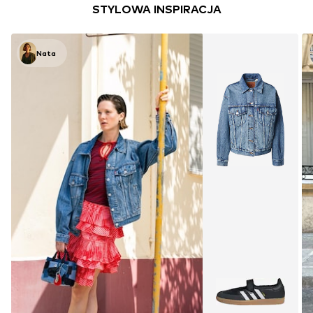
Pierwotnie: 384,90 zł
Pierwotnie: 432,90 zł
Ostatnia najniższa cena:
307,92 zł
Ostatnia najniższa cena:
346,32 zł
KURTKI
STYLOWA INSPIRACJA
Nata