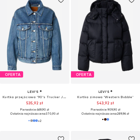
OFERTA
OFERTA
LEVI'S ®
LEVI'S ®
Kurtka przejściowa '90's Trucker Jacket'
Kurtka zimowa 'Western Bubble'
535,92 zł
543,92 zł
Pierwotnie: 669,90 zł
Pierwotnie: 909,90 zł
Ostatnia najniższa cena:
370,93 zł
Ostatnia najniższa cena:
289,96 zł
+
2