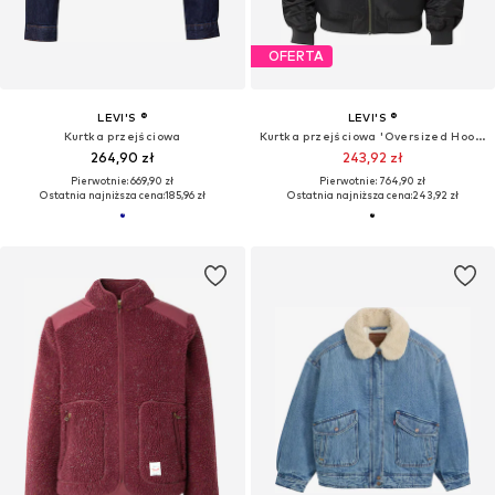
OFERTA
OFERTA
LEVI'S ®
LEVI'S ®
Kurtka przejściowa '90S'
Kurtka przejściowa 'Collarless Shrunken '90s Trucker Jacket'
396,44 zł
249,68 zł
Pierwotnie: 764,90 zł
Pierwotnie: 669,90 zł
Ostatnia najniższa cena:
455,92 zł
-13%
Ostatnia najniższa cena:
239,94 zł