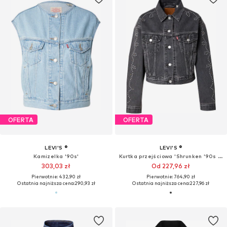
OFERTA
OFERTA
LEVI'S ®
LEVI'S ®
Kamizelka '90s'
Kurtka przejściowa 'Shrunken '90s Trucker'
303,03 zł
Od 227,96 zł
Pierwotnie: 432,90 zł
Pierwotnie: 764,90 zł
Ostatnia najniższa cena:
290,93 zł
Ostatnia najniższa cena:
227,96 zł