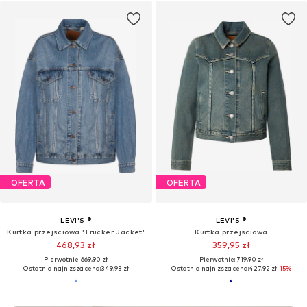
OFERTA
OFERTA
LEVI'S ®
LEVI'S ®
Kurtka przejściowa 'Trucker Jacket'
Kurtka przejściowa
468,93 zł
359,95 zł
Pierwotnie: 669,90 zł
Pierwotnie: 719,90 zł
Ostatnia najniższa cena:
349,93 zł
Ostatnia najniższa cena:
427,92 zł
-15%