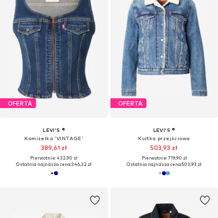
OFERTA
LEVI'S ®
LEVI'S ®
Kurtka przejściowa '90's Sherpa Trucker Jacket'
Kurtka przejściowa 'Logan'
354,90 zł
243,68 zł
Pierwotnie: 719,90 zł
Pierwotnie: 407,90 zł