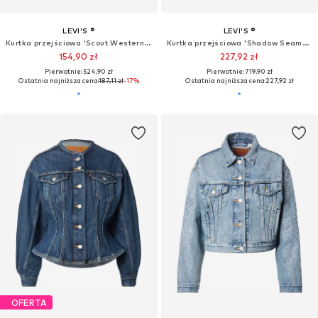
OFERTA
OFERTA
LEVI'S ®
LEVI'S ®
Kurtka przejściowa 'Y2K Stretch Fitted Trucker Jacket'
Kurtka przejściowa 'Bowie Cropped Bomber Jacket'
178,43 zł
299,53 zł
Pierwotnie: 479,90 zł
Pierwotnie: 719,90 zł
Ostatnia najniższa cena:
166,53 zł
Ostatnia najniższa cena:
274,95 zł