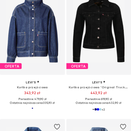
OFERTA
OFERTA
LEVI'S ®
LEVI'S ®
Kurtka przejściowa
Kurtka przejściowa 'Original Trucker Jacket'
343,92 zł
443,92 zł
Pierwotnie: 479,90 zł
Pierwotnie: 619,90 zł
Ostatnia najniższa cena:
335,93 zł
Ostatnia najniższa cena:
432,90 zł
+
2