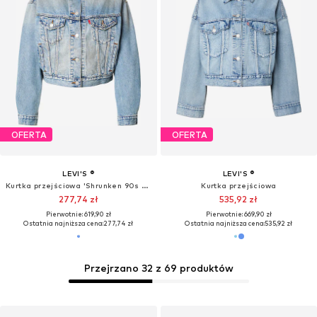
+
2
OFERTA
OFERTA
LEVI'S ®
LEVI'S ®
Kamizelka 'Bella Denim Corset'
Kurtka przejściowa 'Original Sherpa Trucker Jacket'
119,94 zł
299,94 zł
Pierwotnie: 337,90 zł
Pierwotnie: 669,90 zł
Ostatnia najniższa cena:
163,03 zł
-26%
Ostatnia najniższa cena:
239,94 zł