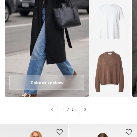
Zobacz zestaw
1
/
2