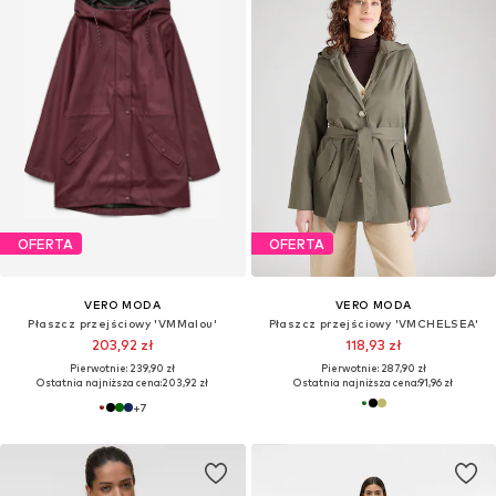
OFERTA
OFERTA
VERO MODA
VERO MODA
Płaszcz przejściowy 'VMMalou'
Płaszcz przejściowy 'VMCHELSEA'
203,92 zł
118,93 zł
Pierwotnie: 239,90 zł
Pierwotnie: 287,90 zł
Ostatnia najniższa cena:
203,92 zł
Ostatnia najniższa cena:
91,96 zł
+
7