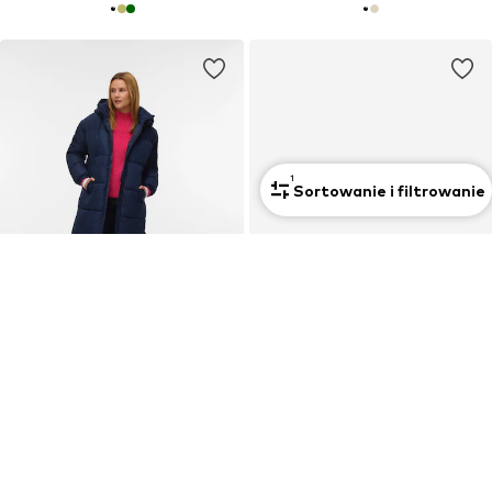
1
Sortowanie i filtrowanie
OFERTA
OFERTA
VERO MODA
VERO MODA
Płaszcz zimowy 'VMKLEA'
Płaszcz przejściowy
137,94 zł
Od 115,43 zł
Pierwotnie: 384,90 zł
Pierwotnie: 337,90 zł
Ostatnia najniższa cena:
132,93 zł
Ostatnia najniższa cena:
93,16 zł