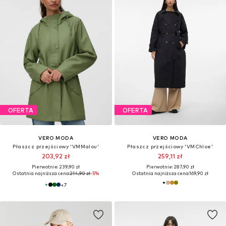
OFERTA
OFERTA
VERO MODA
VERO MODA
Płaszcz przejściowy 'VMMalou'
Płaszcz przejściowy 'VMChloe'
203,92 zł
259,11 zł
Pierwotnie: 239,90 zł
Pierwotnie: 287,90 zł
Ostatnia najniższa cena:
214,90 zł
-5%
Ostatnia najniższa cena:
169,90 zł
+
7