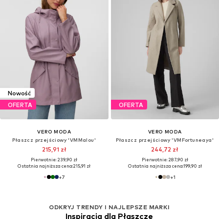
Nowość
OFERTA
OFERTA
VERO MODA
VERO MODA
Płaszcz przejściowy 'VMMalou'
Płaszcz przejściowy 'VMFortuneaya'
215,91 zł
244,72 zł
Pierwotnie: 239,90 zł
Pierwotnie: 287,90 zł
Ostatnia najniższa cena:
215,91 zł
Ostatnia najniższa cena:
199,90 zł
+
7
+
1
ODKRYJ TRENDY I NAJLEPSZE MARKI
Inspiracja dla Płaszcze