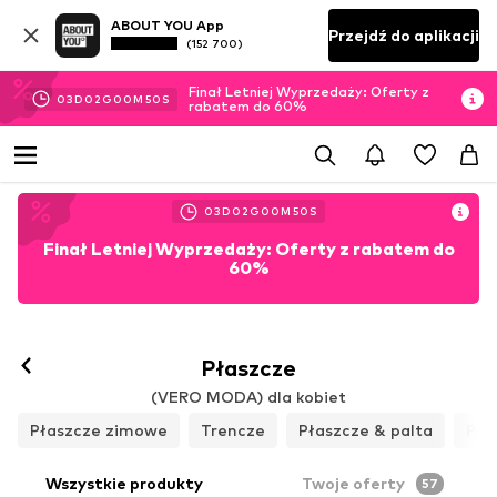
ABOUT YOU App
Przejdź do aplikacji
(152 700)
Finał Letniej Wyprzedaży: Oferty z
03
D
02
G
00
M
47
S
rabatem do 60%
03
D
02
G
00
M
47
S
Finał Letniej Wyprzedaży: Oferty z rabatem do
60%
Płaszcze
(VERO MODA) dla kobiet
Płaszcze zimowe
Trencze
Płaszcze & palta
Pła
Wszystkie produkty
Twoje oferty
57