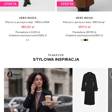
OFERTA
OFERTA
VERO MODA
VERO MODA
Płaszcz przejściowy 'VMGLORIA'
Płaszcz przejściowy 'VMChloe'
180,53 zł
259,11 zł
Pierwotnie: 432,90 zł
Pierwotnie: 287,90 zł
Ostatnia najniższa cena:
135,92 zł
Ostatnia najniższa cena:
259,11 zł
PŁASZCZE
STYLOWA INSPIRACJA
Hazel