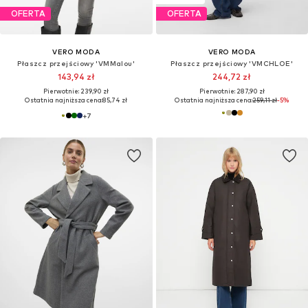
OFERTA
OFERTA
VERO MODA
VERO MODA
Płaszcz przejściowy 'VMMalou'
Płaszcz przejściowy 'VMCHLOE'
143,94 zł
244,72 zł
Pierwotnie: 239,90 zł
Pierwotnie: 287,90 zł
Ostatnia najniższa cena:
85,74 zł
Ostatnia najniższa cena:
259,11 zł
-5%
+
7