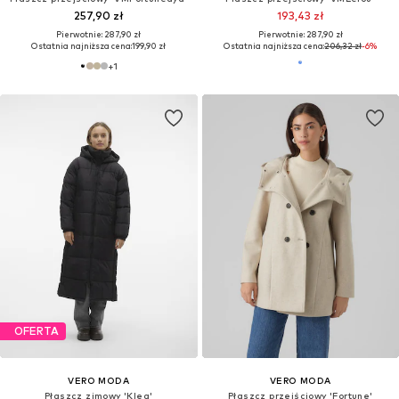
257,90 zł
193,43 zł
Pierwotnie: 287,90 zł
Pierwotnie: 287,90 zł
Ostatnia najniższa cena:
199,90 zł
Ostatnia najniższa cena:
206,32 zł
-6%
+
1
OFERTA
VERO MODA
VERO MODA
Płaszcz zimowy 'Klea'
Płaszcz przejściowy 'Fortune'