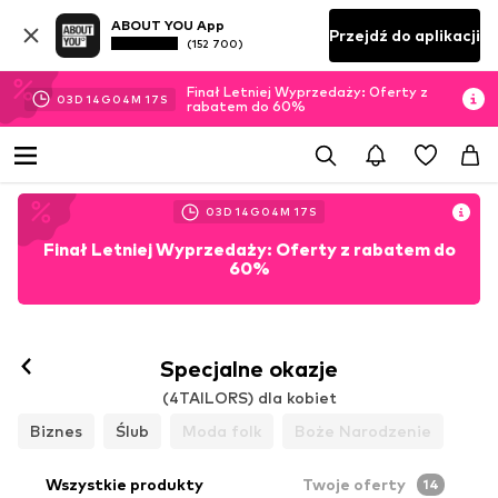
ABOUT YOU App
Przejdź do aplikacji
(152 700)
Finał Letniej Wyprzedaży: Oferty z
03
D
14
G
04
M
15
S
rabatem do 60%
03
D
14
G
04
M
15
S
Finał Letniej Wyprzedaży: Oferty z rabatem do
60%
Specjalne okazje
(4TAILORS) dla kobiet
Biznes
Ślub
Moda folk
Boże Narodzenie
Wszystkie produkty
Twoje oferty
14