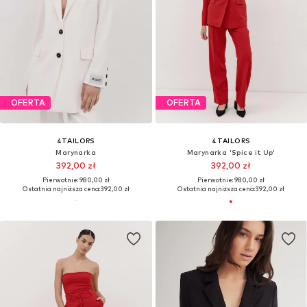
OFERTA
OFERTA
4TAILORS
4TAILORS
Marynarka
Marynarka 'Spice it Up'
392,00 zł
392,00 zł
Pierwotnie: 980,00 zł
Pierwotnie: 980,00 zł
Ostatnia najniższa cena:
392,00 zł
Ostatnia najniższa cena:
392,00 zł