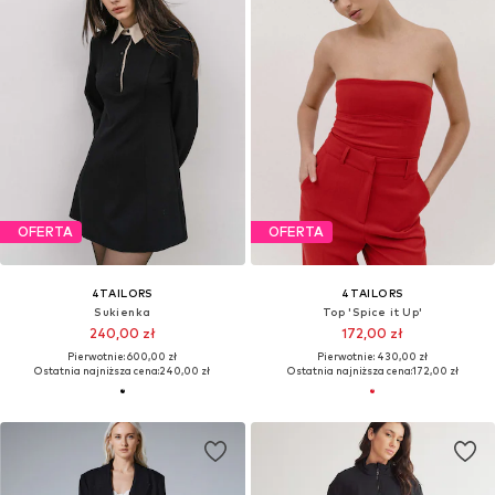
OFERTA
OFERTA
4TAILORS
4TAILORS
Sukienka
Top 'Spice it Up'
240,00 zł
172,00 zł
Pierwotnie: 600,00 zł
Pierwotnie: 430,00 zł
Ostatnia najniższa cena:
240,00 zł
Ostatnia najniższa cena:
172,00 zł