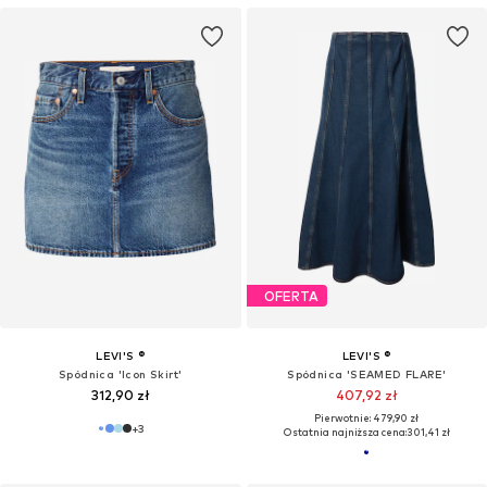
OFERTA
LEVI'S ®
LEVI'S ®
Spódnica 'Icon Skirt'
Spódnica 'SEAMED FLARE'
312,90 zł
407,92 zł
Pierwotnie: 479,90 zł
+
3
Ostatnia najniższa cena:
301,41 zł