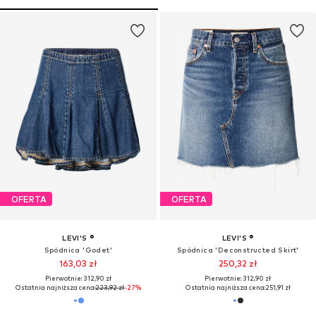
OFERTA
OFERTA
LEVI'S ®
LEVI'S ®
Spódnica 'Godet'
Spódnica 'Deconstructed Skirt'
163,03 zł
250,32 zł
Pierwotnie: 312,90 zł
Pierwotnie: 312,90 zł
Ostatnia najniższa cena:
223,92 zł
-27%
Ostatnia najniższa cena:
251,91 zł