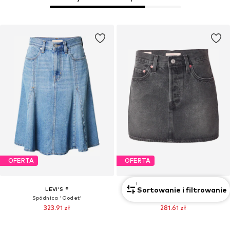
OFERTA
OFERTA
1
Sortowanie i filtrowanie
LEVI'S ®
LEVI'S ®
Spódnica 'Godet'
Spódnica 'Icon Skirt'
323,91 zł
281,61 zł
Pierwotnie: 359,90 zł
Pierwotnie: 312,90 zł
Ostatnia najniższa cena:
290,61 zł
Ostatnia najniższa cena:
236,61 zł