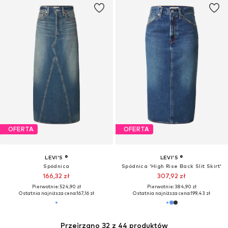
OFERTA
OFERTA
LEVI'S ®
LEVI'S ®
Spódnica
Spódnica 'High Rise Back Slit Skirt'
166,32 zł
307,92 zł
Pierwotnie: 524,90 zł
Pierwotnie: 384,90 zł
Ostatnia najniższa cena:
167,16 zł
Ostatnia najniższa cena:
199,43 zł
Przejrzano 32 z 44 produktów