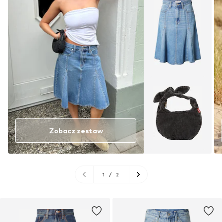
Zobacz zestaw
1
/
2