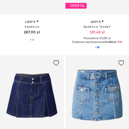
OFERTA
LEVI'S ®
LEVI'S ®
Spódnica
Spódnica 'Godet'
287,90 zł
129,43 zł
Pierwotnie: 312,90 zł
Ostatnia najniższa cena:
147,92 zł
-12%