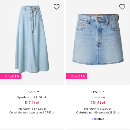
OFERTA
OFERTA
LEVI'S ®
LEVI'S ®
Spódnica 'XL Skirt'
Spódnica
517,41 zł
281,61 zł
Pierwotnie: 574,90 zł
Pierwotnie: 312,90 zł
Ostatnia najniższa cena:
407,92 zł
Ostatnia najniższa cena:
251,91 zł
+
3