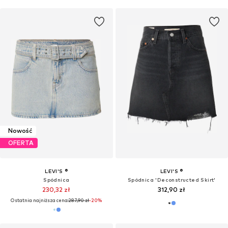
Nowość
OFERTA
LEVI'S ®
LEVI'S ®
Spódnica
Spódnica 'Deconstructed Skirt'
230,32 zł
312,90 zł
Ostatnia najniższa cena:
287,90 zł
-20%