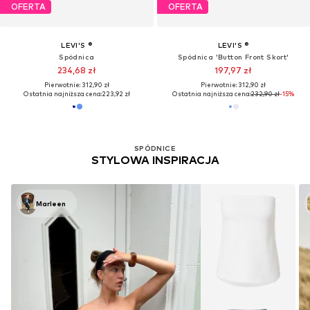
OFERTA
OFERTA
LEVI'S ®
LEVI'S ®
Spódnica
Spódnica 'Button Front Skort'
234,68 zł
197,97 zł
Pierwotnie: 312,90 zł
Pierwotnie: 312,90 zł
Ostatnia najniższa cena:
223,92 zł
Ostatnia najniższa cena:
232,90 zł
-15%
SPÓDNICE
STYLOWA INSPIRACJA
Marleen