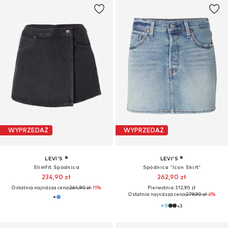
WYPRZEDAŻ
WYPRZEDAŻ
LEVI'S ®
LEVI'S ®
Slimfit Spódnica
Spódnica 'Icon Skirt'
234,90 zł
262,90 zł
Ostatnia najniższa cena:
264,90 zł
-11%
Pierwotnie: 312,90 zł
Ostatnia najniższa cena:
279,90 zł
-6%
+
3