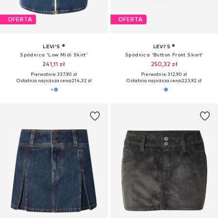
OFERTA
OFERTA
LEVI'S ®
LEVI'S ®
Spódnica 'Low Midi Skirt'
Spódnica 'Button Front Skort'
241,11 zł
250,32 zł
Pierwotnie: 337,90 zł
Pierwotnie: 312,90 zł
Ostatnia najniższa cena:
214,32 zł
Ostatnia najniższa cena:
223,92 zł