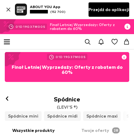
ABOUT YOU App
Przejdź do aplikacji
(152 700)
Finał Letniej Wyprzedaży: Oferty z
01
D
19
G
36
M
58
S
rabatem do 60%
01
D
19
G
36
M
58
S
Finał Letniej Wyprzedaży: Oferty z rabatem do
60%
Spódnice
(LEVI'S ®)
Spódnice mini
Spódnice midi
Spódnice maxi
Spó
Wszystkie produkty
Twoje oferty
28