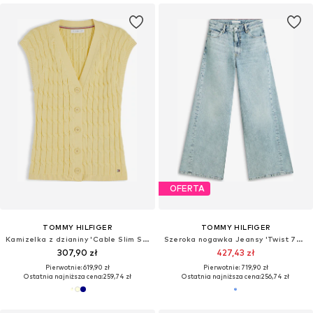
OFERTA
TOMMY HILFIGER
TOMMY HILFIGER
Kamizelka z dzianiny 'Cable Slim Sleeve'
Szeroka nogawka Jeansy 'Twist 70's'
307,90 zł
427,43 zł
Pierwotnie: 619,90 zł
Pierwotnie: 719,90 zł
Ostatnia najniższa cena:
259,74 zł
Ostatnia najniższa cena:
256,74 zł