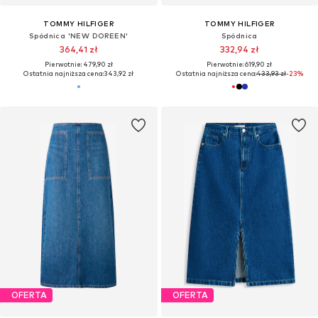
TOMMY HILFIGER
TOMMY HILFIGER
Spódnica 'NEW DOREEN'
Spódnica
364,41 zł
332,94 zł
Pierwotnie: 479,90 zł
Pierwotnie: 619,90 zł
Ostatnia najniższa cena:
343,92 zł
Ostatnia najniższa cena:
433,93 zł
-23%
OFERTA
OFERTA