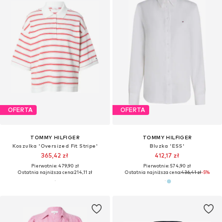
OFERTA
OFERTA
TOMMY HILFIGER
TOMMY HILFIGER
Koszulka 'Oversized Fit Stripe'
Bluzka 'ESS'
365,42 zł
412,17 zł
Pierwotnie: 479,90 zł
Pierwotnie: 574,90 zł
Ostatnia najniższa cena:
214,11 zł
Ostatnia najniższa cena:
436,41 zł
-5%