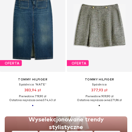
OFERTA
OFERTA
TOMMY HILFIGER
TOMMY HILFIGER
Spódnica 'NATE'
Spódnica
383,94 zł
377,93 zł
Pierwotnie: 719,90 zł
Pierwotnie: 909,90 zł
Ostatnia najniższa cena:
374,43 zł
Ostatnia najniższa cena:
271,96 zł
Wyselekcjonowane trendy
stylistyczne