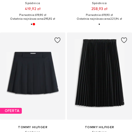
Spódnica
Spódnica
419,92 zł
258,93 zł
Pierwotnie: 619,90 zł
Pierwotnie: 619,90 zł
Ostatnia najniższa cena:
295,92 zł
Ostatnia najniższa cena:
221,94 zł
OFERTA
TOMMY HILFIGER
TOMMY HILFIGER
Spódnica
Spódnica