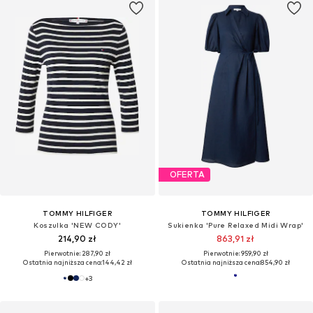
OFERTA
TOMMY HILFIGER
TOMMY HILFIGER
Koszulka 'NEW CODY'
Sukienka 'Pure Relaxed Midi Wrap'
214,90 zł
863,91 zł
Pierwotnie: 287,90 zł
Pierwotnie: 959,90 zł
Ostatnia najniższa cena:
144,42 zł
Ostatnia najniższa cena:
854,90 zł
+
3