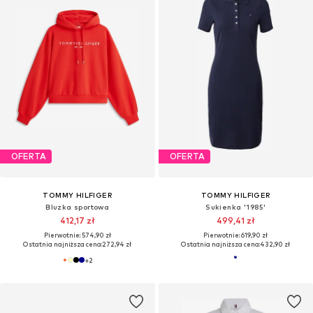
OFERTA
OFERTA
TOMMY HILFIGER
TOMMY HILFIGER
Bluzka sportowa
Sukienka '1985'
412,17 zł
499,41 zł
Pierwotnie: 574,90 zł
Pierwotnie: 619,90 zł
Ostatnia najniższa cena:
272,94 zł
Ostatnia najniższa cena:
432,90 zł
+
2