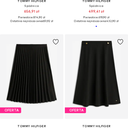
TOMMY HILFIGER
TOMMY HILFIGER
Spódnica
Spódnica
656,91 zł
499,41 zł
Pierwotnie: 814,90 zł
Pierwotnie: 619,90 zł
Ostatnia najniższa cena:
651,92 zł
Ostatnia najniższa cena:
432,90 zł
OFERTA
OFERTA
TOMMY HILFIGER
TOMMY HILFIGER