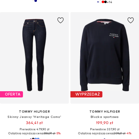
+
14
OFERTA
WYPRZEDAŻ
TOMMY HILFIGER
TOMMY HILFIGER
Skinny Jeansy 'Heritage Como'
Bluzka sportowa
364,41 zł
199,90 zł
Pierwotnie: 479,90 zł
Pierwotnie: 337,90 zł
Ostatnia najniższa cena:
386,91 zł
-5%
Ostatnia najniższa cena:
209,61 zł
-4%