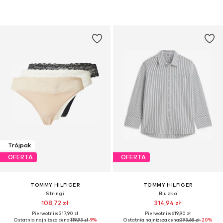
Trójpak
OFERTA
OFERTA
TOMMY HILFIGER
TOMMY HILFIGER
Stringi
Bluzka
108,72 zł
314,94 zł
Pierwotnie: 217,90 zł
Pierwotnie: 619,90 zł
Ostatnia najniższa cena:
119,93 zł
-9%
Ostatnia najniższa cena:
393,68 zł
-20%