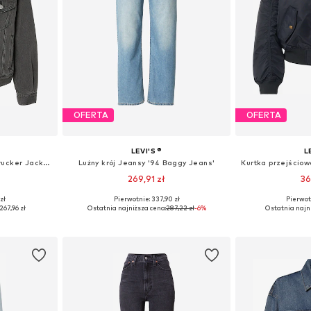
OFERTA
OFERTA
LEVI'S ®
L
Kurtka przejściowa '90's Trucker Jacket'
Lużny krój Jeansy '94 Baggy Jeans'
269,91 zł
36
zł
Pierwotnie: 337,90 zł
Pierwot
 S, M, L
Dostępne w różnych rozmiarach
Dostępne roz
267,96 zł
Ostatnia najniższa cena:
287,22 zł
-6%
Ostatnia najn
zyka
Dodaj do koszyka
Dodaj 