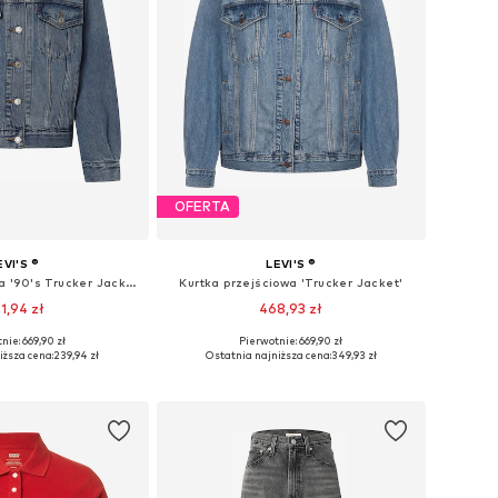
OFERTA
EVI'S ®
LEVI'S ®
Kurtka przejściowa '90's Trucker Jacket'
Kurtka przejściowa 'Trucker Jacket'
1,94 zł
468,93 zł
+
2
nie: 669,90 zł
Pierwotnie: 669,90 zł
miary: XS, S, M, L
Dostępne rozmiary: S, M, L
iższa cena:
239,94 zł
Ostatnia najniższa cena:
349,93 zł
do koszyka
Dodaj do koszyka