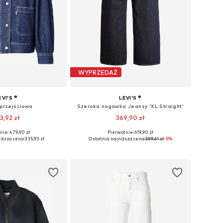
WYPRZEDAŻ
EVI'S ®
LEVI'S ®
 przejściowa
Szeroka nogawka Jeansy 'XL Straight'
3,92 zł
369,90 zł
+
2
nie: 479,90 zł
Pierwotnie: 619,90 zł
miary: XS, S, M, L
Dostępne w różnych rozmiarach
iższa cena:
335,93 zł
Ostatnia najniższa cena:
389,61 zł
-5%
do koszyka
Dodaj do koszyka