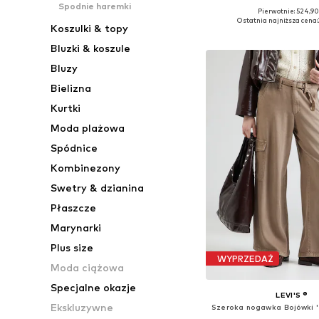
Spodnie haremki
Pierwotnie: 524,90
Ostatnia najniższa cena:
Koszulki & topy
Dodaj do kos
Bluzki & koszule
Bluzy
Bielizna
Kurtki
Moda plażowa
Spódnice
Kombinezony
Swetry & dzianina
Płaszcze
Marynarki
Plus size
WYPRZEDAŻ
Moda ciążowa
Specjalne okazje
LEVI'S ®
Ekskluzywne