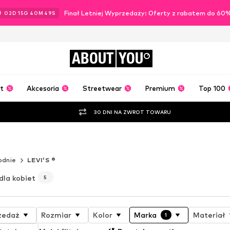
Finał Letniej Wyprzedaży: Oferty z rabatem do 60
02
D
15
G
40
M
46
S
ABOUT
YOU
t
Akcesoria
Streetwear
Premium
Top 100
30 DNI NA ZWROT TOWARU
punkcie Optimé
odnie
LEVI'S ®
 dla kobiet
5
zedaż
Rozmiar
Kolor
Marka
Materiał
1