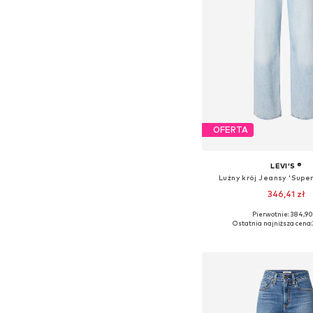
OFERTA
LEVI'S ®
Lużny krój Jeansy 'Supe
346,41 zł
+
2
Pierwotnie: 384,90
Dostępne w różnych ro
Ostatnia najniższa cena:
Dodaj do kos