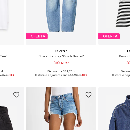
OFERTA
OFERTA
LEVI'S ®
L
 Tee'
Barrel Jeansy 'Cinch Barrel'
Koszul
310,41 zł
8
 zł
Pierwotnie: 384,90 zł
Pierwot
XS, S, M, L
Dostępne w różnych rozmiarach
Dostępne roz
2,32 zł
-11%
Ostatnia najniższa cena:
344,90 zł
-10%
Ostatnia najn
zyka
Dodaj do koszyka
Dodaj 