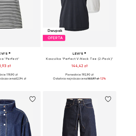
Dwupak
OFERTA
EVI'S ®
LEVI'S ®
ka 'Perfect'
Koszulka 'Perfect V-Neck Tee (2-Pack)'
3,93 zł
144,42 zł
+
12
nie: 119,90 zł
Pierwotnie: 192,90 zł
miary: XS, S, M, L
Dostępne rozmiary: XS, S, M, L
iższa cena:
62,94 zł
Ostatnia najniższa cena:
163,97 zł
-12%
do koszyka
Dodaj do koszyka