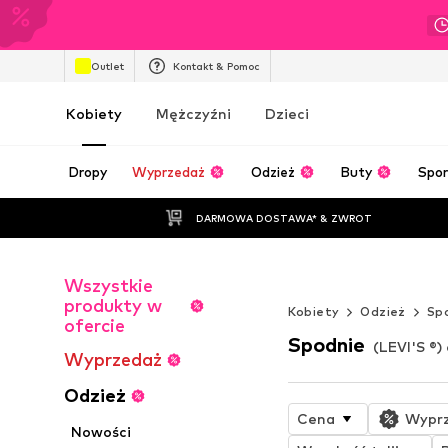
Outlet
Kontakt & Pomoc
Kobiety
Mężczyźni
Dzieci
Dropy
Wyprzedaż
Odzież
Buty
Spor
DARMOWA DOSTAWA* & ZWROT
Wszystkie
Oszalejesz na 
produkty w
Kobiety
Odzież
Sp
ofercie
Spodnie
(LEVI'S ®)
Wyprzedaż
Odzież
Cena
Wypr
Nowości