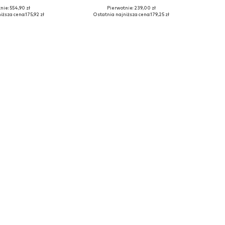
nie: 554,90 zł
Pierwotnie: 239,00 zł
ry: 34 x 28, 34 x 28
Dostępne rozmiary: M
iższa cena:
175,92 zł
Ostatnia najniższa cena:
179,25 zł
do koszyka
Dodaj do koszyka