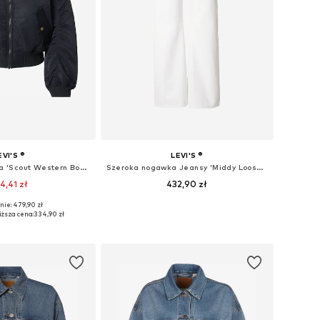
EVI'S ®
LEVI'S ®
Kurtka przejściowa 'Scout Western Bomber'
Szeroka nogawka Jeansy 'Middy Loose Boot Jeans'
4,41 zł
432,90 zł
nie: 479,90 zł
miary: XS, S, M, L
Dostępne w różnych rozmiarach
iższa cena:
334,90 zł
do koszyka
Dodaj do koszyka