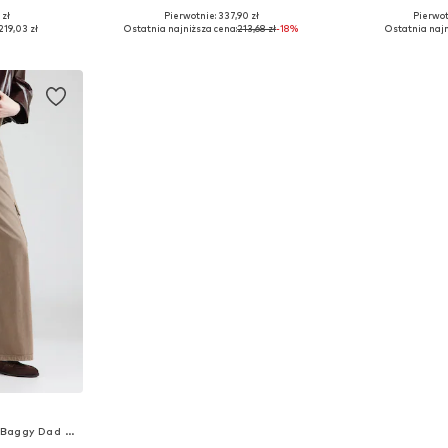
 zł
Pierwotnie: 337,90 zł
Pierwot
Dostępne rozmiary: 36 x 30, 36 x 32, 36 x 32, 40 x 30, 40 x 32
Dostępne rozmiary: 34 x 32
Dostępne rozmia
219,03 zł
Ostatnia najniższa cena:
213,68 zł
-18%
Ostatnia najn
zyka
Dodaj do koszyka
Dodaj 
Szeroka nogawka Bojówki 'Baggy Dad Cargo Pants'