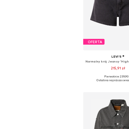
OFERTA
LEVI'S ®
215,91 zł
Pierwotnie: 239,90
Dostępne w różnych ro
Ostatnia najniższa cena
Dodaj do kos