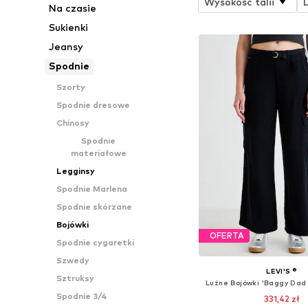
Wysokość talii
Na czasie
Sukienki
Jeansy
Spodnie
Szorty
Spodnie dresowe
Chinosy
Spodnie
materiałowe
Legginsy
Spodnie Marlena
Spodnie skórzane
Bojówki
OFERTA
Spodnie cygaretki
Szwedy
LEVI'S ®
Sztruksy
Luźne Bojówki 'Baggy Dad
Spodnie 3/4
331,42 zł