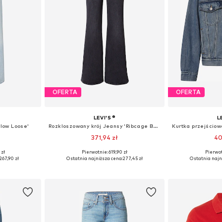
OFERTA
OFERTA
LEVI'S ®
L
rlow Loose'
Rozkloszowany krój Jeansy 'Ribcage Bells'
371,94 zł
40
+
4
 zł
Pierwotnie: 619,90 zł
Pierwot
zmiarach
Dostępne w różnych rozmiarach
Dostępne roz
267,90 zł
Ostatnia najniższa cena:
277,45 zł
Ostatnia najn
zyka
Dodaj do koszyka
Dodaj 