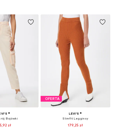
OFERTA
EVI'S ®
LEVI'S ®
krój Bojówki
Slimfit Legginsy
5,92 zł
179,25 zł