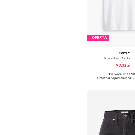
OFERTA
LEVI'S ®
Koszulka 'Perfect
90,32 zł
+
34
Pierwotnie: 144,90
Dostępne rozmiary: XXS, 
Ostatnia najniższa cena:
10
Dodaj do kos