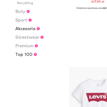
417,90 zł
Recykling
Ostatnia najniższa cena:
524
Dostępne rozmiary: 4
Buty
Dodaj do kos
Sport
Akcesoria
Streetwear
Premium
Top 100