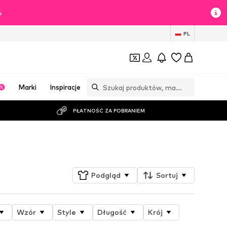
%
PL
Marki
Inspiracje
PŁATNOŚĆ ZA POBRANIEM
Obserwuj
Podgląd
Sortuj
Wzór
Style
Długość
Krój