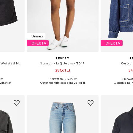
Unisex
OFERTA
OFERTA
LEVI'S ®
L
Normalny krój Jeansy 'High Waisted Mom Short'
Normalny krój Jeansy '501®'
Kurtka
281,61 zł
34
+
1
 zł
Pierwotnie: 312,90 zł
Pierwot
zmiarach
Dostępne w różnych rozmiarach
Dostępne roz
:
215,91 zł
Ostatnia najniższa cena:
281,61 zł
Ostatnia najn
zyka
Dodaj do koszyka
Dodaj 