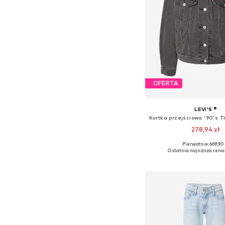
OFERTA
LEVI'S ®
278,94 zł
+
2
Pierwotnie: 669,90 
Dostępne rozmiary: XS,
Ostatnia najniższa cena:
Dodaj do kos