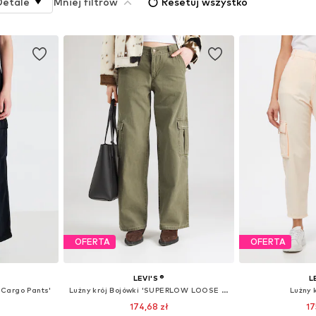
Detale
Mniej filtrów
Resetuj wszystko
OFERTA
OFERTA
LEVI'S ®
L
 Cargo Pants'
Lużny krój Bojówki 'SUPERLOW LOOSE CARGO ND'
Lużny 
174,68 zł
17