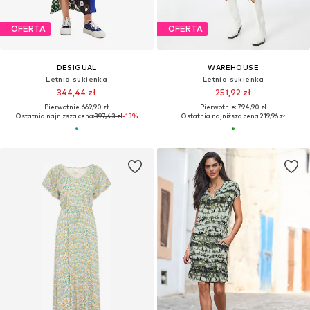
OFERTA
OFERTA
DESIGUAL
WAREHOUSE
Letnia sukienka
Letnia sukienka
344,44 zł
251,92 zł
Pierwotnie: 669,90 zł
Pierwotnie: 794,90 zł
Ostatnia najniższa cena:
397,43 zł
-13%
Ostatnia najniższa cena:
219,96 zł