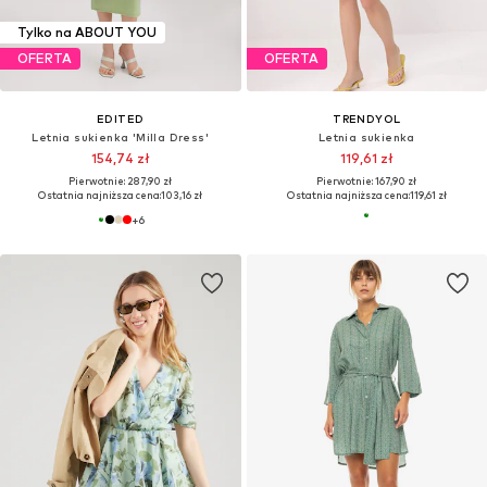
Tylko na ABOUT YOU
OFERTA
OFERTA
EDITED
TRENDYOL
Letnia sukienka 'Milla Dress'
Letnia sukienka
154,74 zł
119,61 zł
Pierwotnie: 287,90 zł
Pierwotnie: 167,90 zł
Ostatnia najniższa cena:
103,16 zł
Ostatnia najniższa cena:
119,61 zł
+
6