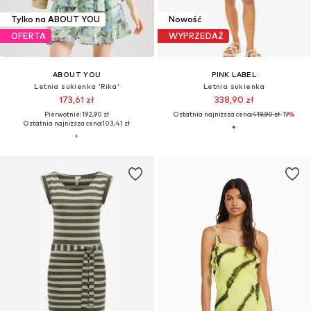
Tylko na ABOUT YOU
Nowość
OFERTA
WYPRZEDAŻ
ABOUT YOU
PINK LABEL
Letnia sukienka 'Rika'
Letnia sukienka
173,61 zł
338,90 zł
Pierwotnie: 192,90 zł
Ostatnia najniższa cena:
419,90 zł
-19%
Ostatnia najniższa cena:
103,41 zł