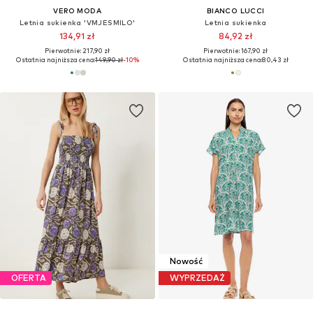
VERO MODA
BIANCO LUCCI
Letnia sukienka 'VMJESMILO'
Letnia sukienka
134,91 zł
84,92 zł
Pierwotnie: 217,90 zł
Pierwotnie: 167,90 zł
Ostatnia najniższa cena:
149,90 zł
-10%
Ostatnia najniższa cena:
80,43 zł
Nowość
OFERTA
WYPRZEDAŻ