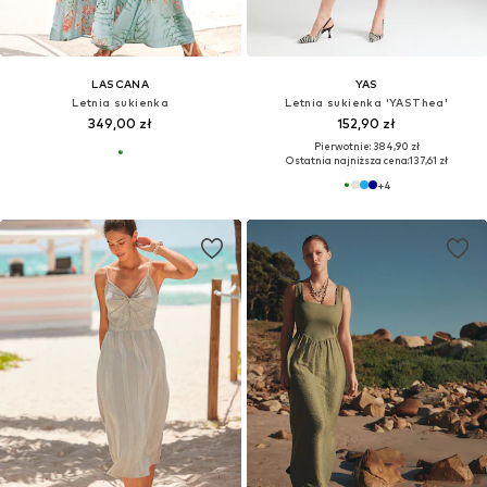
LASCANA
YAS
Letnia sukienka
Letnia sukienka 'YASThea'
349,00 zł
152,90 zł
Pierwotnie: 384,90 zł
Ostatnia najniższa cena:
137,61 zł
+
4