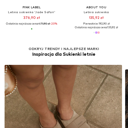
PINK LABEL
ABOUT YOU
Letnia sukienka 'Jade Safari'
Letnia sukienka
376,90 zł
135,92 zł
Ostatnia najniższa cena:
471,90 zł
-20%
Pierwotnie: 192,90 zł
Ostatnia najniższa cena:
135,92 zł
ODKRYJ TRENDY I NAJLEPSZE MARKI
Inspiracja dla Sukienki letnie