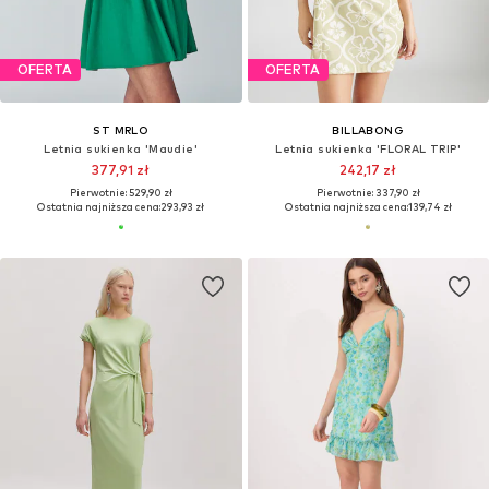
OFERTA
OFERTA
ST MRLO
BILLABONG
Letnia sukienka 'Maudie'
Letnia sukienka 'FLORAL TRIP'
377,91 zł
242,17 zł
Pierwotnie: 529,90 zł
Pierwotnie: 337,90 zł
Ostatnia najniższa cena:
293,93 zł
Ostatnia najniższa cena:
139,74 zł