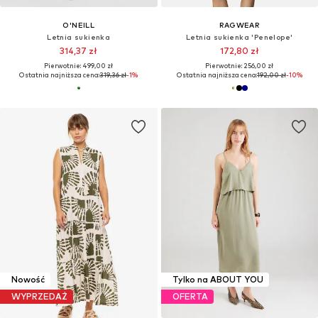
O'NEILL
RAGWEAR
Letnia sukienka
Letnia sukienka 'Penelope'
314,37 zł
172,80 zł
Pierwotnie: 499,00 zł
Pierwotnie: 256,00 zł
Ostatnia najniższa cena:
319,36 zł
-1%
Ostatnia najniższa cena:
192,00 zł
-10%
Nowość
Tylko na ABOUT YOU
WYPRZEDAŻ
OFERTA