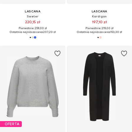
LASCANA
LASCANA
Sweter
Kardigan
220,15 zł
197,10 zł
Pierwotnie: 259,00 zł
Pierwotnie: 219,00 zł
Ostatnia najniższa cena:
207,20 zł
Ostatnia najniższa cena:
153,30 zł
OFERTA