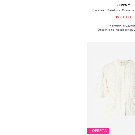
LEVI'S ®
Sweter 'Candide Crewne
193,43 zł
Pierwotnie: 432,90
Dostępne rozmiary: X
Ostatnia najniższa cena:
20
Dodaj do kos
OFERTA