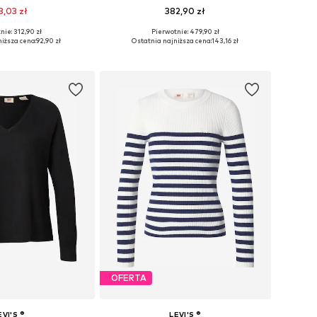
3,03 zł
382,90 zł
nie: 312,90 zł
Pierwotnie: 479,90 zł
zmiary: XS, S, M
Dostępne rozmiary: S
iższa cena:
92,90 zł
Ostatnia najniższa cena:
143,16 zł
do koszyka
Dodaj do koszyka
OFERTA
EVI'S ®
LEVI'S ®