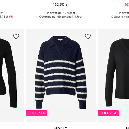
162,90 zł
16
 zł
Pierwotnie: 407,90 zł
Pierwot
 S, M, L
Dostępne rozmiary: XS, M, L, XL
Dostępne ro
5,43 zł
-8%
Ostatnia najniższa cena:
113,96 zł
Ostatnia najn
zyka
Dodaj do koszyka
Dodaj 
OFERTA
OFERTA
LEVI'S ®
L