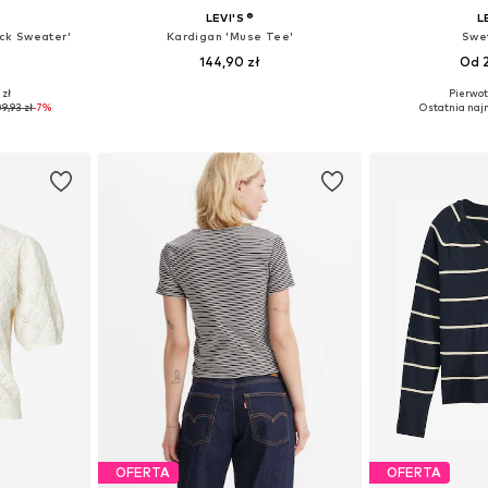
LEVI'S ®
L
ck Sweater'
Kardigan 'Muse Tee'
Swet
144,90 zł
Od 2
 zł
Pierwot
S, M, L
Dostępne rozmiary: XS, S
Dostępne 
9,93 zł
-7%
Ostatnia najn
zyka
Dodaj do koszyka
Dodaj 
OFERTA
OFERTA