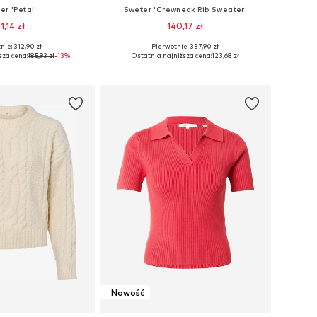
er 'Petal'
Sweter 'Crewneck Rib Sweater'
1,14 zł
140,17 zł
nie: 312,90 zł
Pierwotnie: 337,90 zł
zmiary: XS, S, M
Dostępne rozmiary: XS, S, M
sza cena:
185,93 zł
-13%
Ostatnia najniższa cena:
123,68 zł
do koszyka
Dodaj do koszyka
Nowość