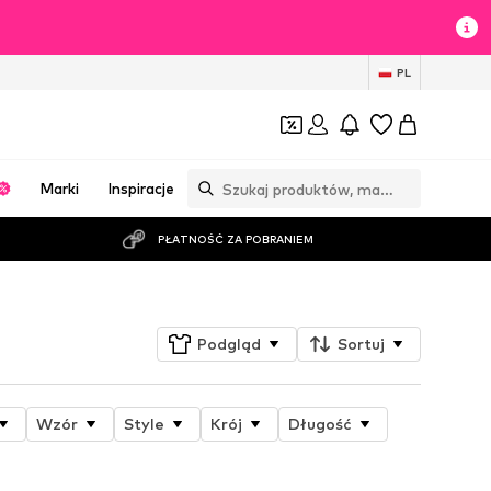
PL
Marki
Inspiracje
PŁATNOŚĆ ZA POBRANIEM
Podgląd
Sortuj
Wzór
Style
Krój
Długość