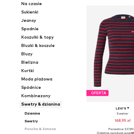
Na czasie
Sukienki
Jeansy
Spodnie
Koszulki & topy
Bluzki & koszule
Bluzy
Bielizna
Kurtki
Moda plażowa
Spódnice
OFERTA
Kombinezony
Swetry & dzianina
LEVI'S ®
Dzianina
Sweter
168,95 zł
Swetry
Poncha & kimona
Pierwotnie: 337,90
Dostępne rozmiary
Ostatnia najniższa cena:
19