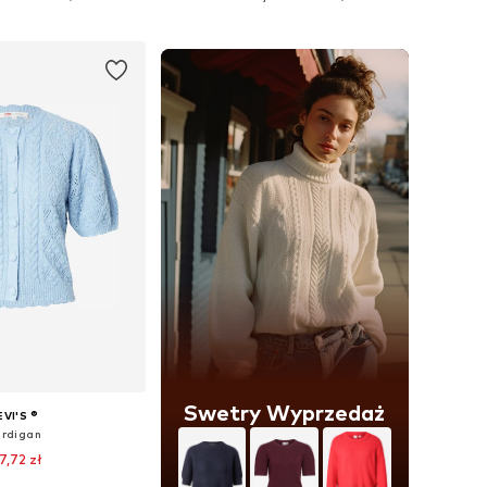
do koszyka
Dodaj do koszyka
Swetry Wyprzedaż
EVI'S ®
rdigan
7,72 zł