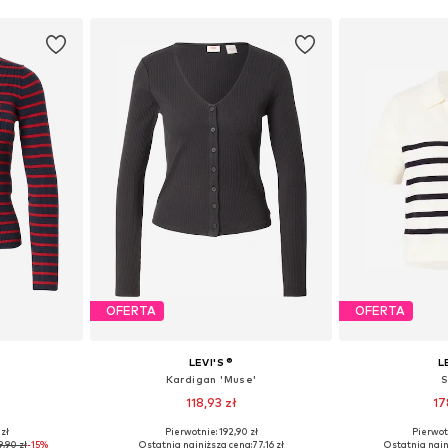
OFERTA
OFERTA
LEVI'S ®
L
Kardigan 'Muse'
S
118,93 zł
17
 zł
Pierwotnie: 192,90 zł
Pierwot
: XS
Dostępne rozmiary: XS, S, M, L
Dostępne roz
9,90 zł
-15%
Ostatnia najniższa cena:
77,16 zł
Ostatnia najn