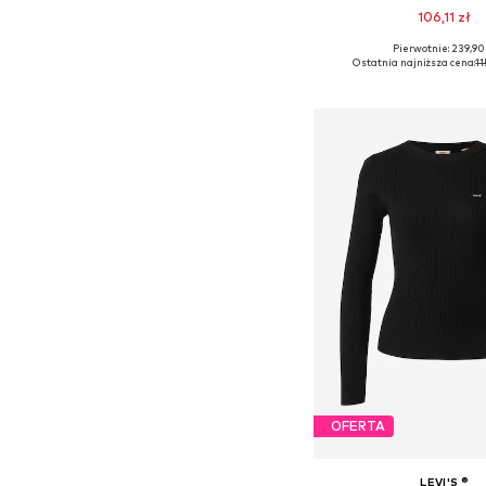
106,11 zł
Pierwotnie: 239,90
Dostępne rozmiary: XS,
Ostatnia najniższa cena:
11
Dodaj do kos
OFERTA
LEVI'S ®