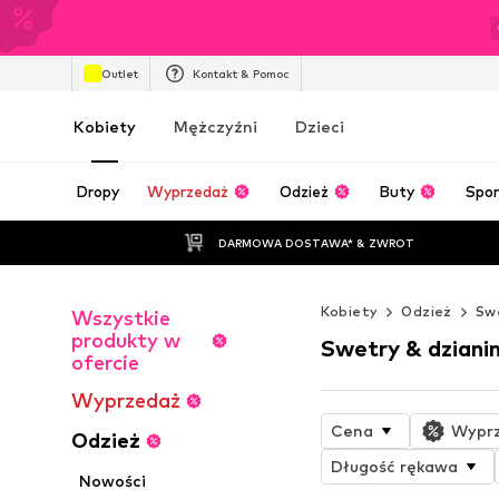
Outlet
Kontakt & Pomoc
Kobiety
Mężczyźni
Dzieci
Dropy
Wyprzedaż
Odzież
Buty
Spor
DARMOWA DOSTAWA* & ZWROT
Kobiety
Odzież
Swe
Wszystkie
produkty w
Swetry & dziani
ofercie
Wyprzedaż
Cena
Wypr
Odzież
Długość rękawa
Nowości