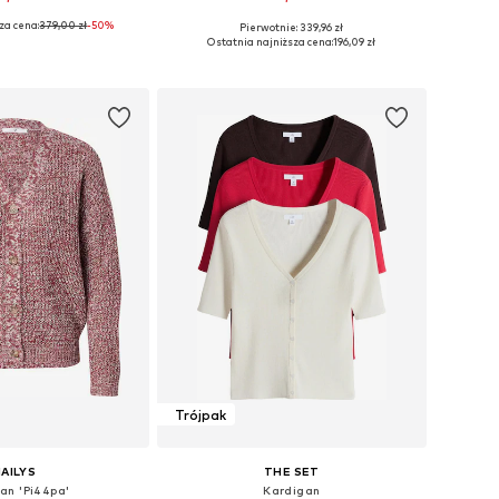
za cena:
379,00 zł
-50%
Pierwotnie: 339,96 zł
ary: XS, S, M, L, XL
Dostępne rozmiary: S, M, L
Ostatnia najniższa cena:
196,09 zł
do koszyka
Dodaj do koszyka
Trójpak
AILYS
THE SET
an 'Pi44pa'
Kardigan