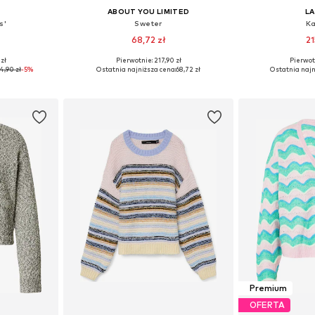
ABOUT YOU LIMITED
L
s'
Sweter
Ka
68,72 zł
21
 zł
Pierwotnie: 217,90 zł
Pierwot
 S, M, L
Dostępne rozmiary: L, XL, XXL, XXXL
Dostępne rozmiar
4,90 zł
-5%
Ostatnia najniższa cena:
68,72 zł
Ostatnia najn
zyka
Dodaj do koszyka
Dodaj 
Premium
OFERTA