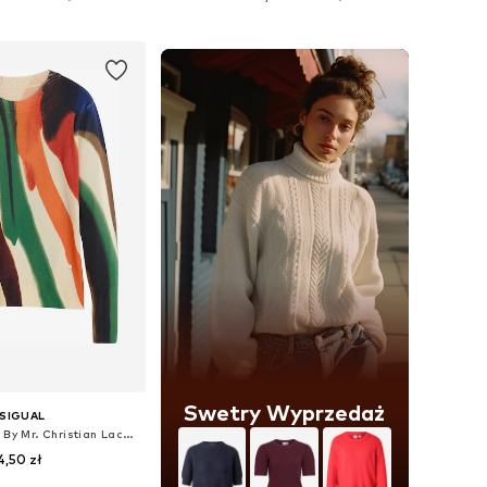
do koszyka
Dodaj do koszyka
Swetry Wyprzedaż
SIGUAL
Sweter 'Designed By Mr. Christian Lacroix'
4,50 zł