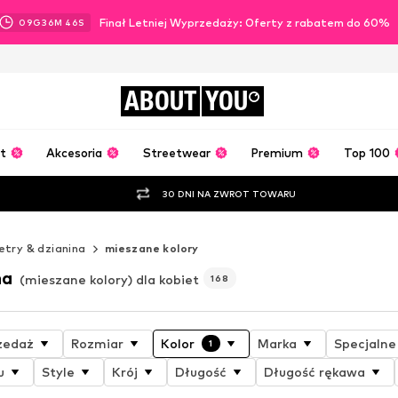
Finał Letniej Wyprzedaży: Oferty z rabatem do 60%
09
G
36
M
43
S
ABOUT
YOU
t
Akcesoria
Streetwear
Premium
Top 100
30 DNI NA ZWROT TOWARU
try & dzianina
mieszane kolory
na
(mieszane kolory) dla kobiet
168
zedaż
Rozmiar
Kolor
Marka
Specjalne
1
u
Style
Krój
Długość
Długość rękawa