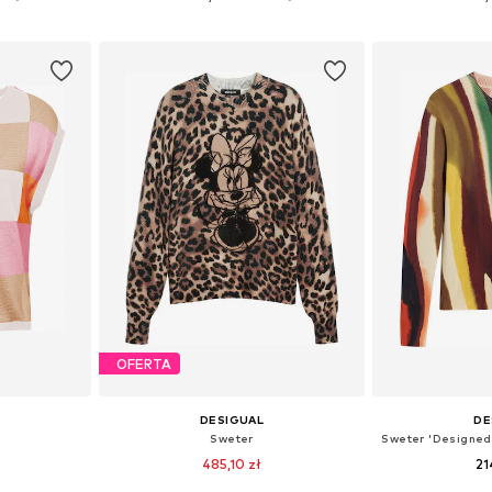
zyka
Dodaj do koszyka
Dodaj 
OFERTA
DESIGUAL
DE
Sweter
485,10 zł
21