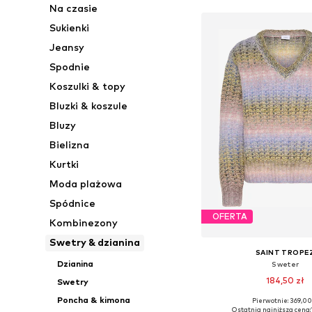
Na czasie
Sukienki
Jeansy
Spodnie
Koszulki & topy
Bluzki & koszule
Bluzy
Bielizna
Kurtki
Moda plażowa
Spódnice
OFERTA
Kombinezony
Swetry & dzianina
SAINT TROPE
Dzianina
Sweter
184,50 zł
Swetry
Poncha & kimona
Pierwotnie: 369,00
Dostępne rozmiary: S, 
Ostatnia najniższa cena: