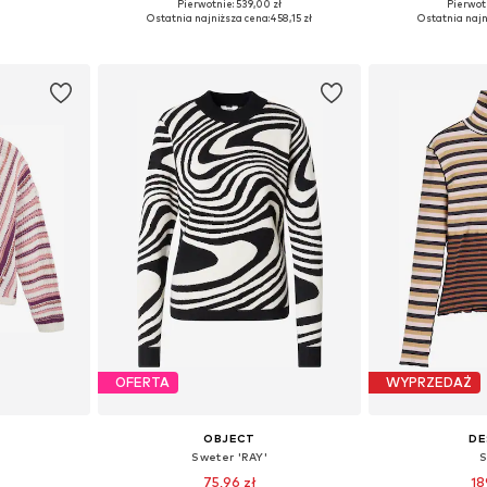
Pierwotnie: 539,00 zł
Pierwot
M, L, XL
Dostępne rozmiary: XS, S, M, L, XL
Dostępne rozmi
Ostatnia najniższa cena:
458,15 zł
Ostatnia najn
zyka
Dodaj do koszyka
Dodaj 
OFERTA
WYPRZEDAŻ
OBJECT
DE
Sweter 'RAY'
S
75,96 zł
18