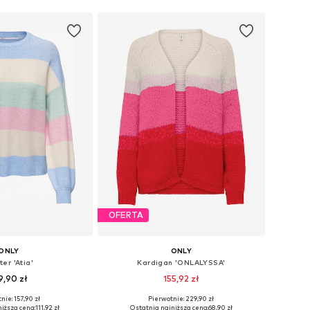
OFERTA
ONLY
ONLY
er 'Atia'
Kardigan 'ONLALYSSA'
9,90 zł
155,92 zł
+
7
nie: 157,90 zł
Pierwotnie: 229,90 zł
miary: XS, S, M, L
Dostępne rozmiary: XS, S, M, L, XL
iższa cena:
111,92 zł
Ostatnia najniższa cena:
68,90 zł