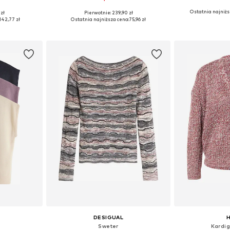
Ostatnia najniżs
zł
Pierwotnie: 239,90 zł
, M, L
Dostępne rozmiary: XS, M, L, XL
Dostępne rozmi
142,77 zł
Ostatnia najniższa cena:
75,96 zł
zyka
Dodaj do koszyka
Dodaj 
DESIGUAL
H
Sweter
Kardig