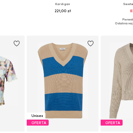
Kardigan
Swete
221,00 zł
8
Pierwot
, M, L
Dostępne w różnych rozmiarach
Dostępne rozmiary
Ostatnia naj
zyka
Dodaj do koszyka
Dodaj 
Unisex
OFERTA
OFERTA