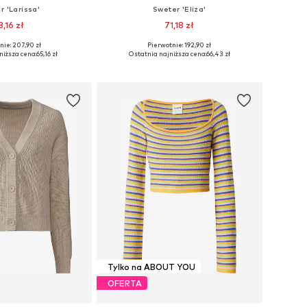
r 'Larissa'
Sweter 'Eliza'
3,16 zł
71,18 zł
nie: 207,90 zł
Pierwotnie: 192,90 zł
: XS, S, M, L, XL, XXL
Dostępne rozmiary: XS, S, M, L, XL, XXL
niższa cena:
65,16 zł
Ostatnia najniższa cena:
66,43 zł
do koszyka
Dodaj do koszyka
Tylko na ABOUT YOU
OFERTA