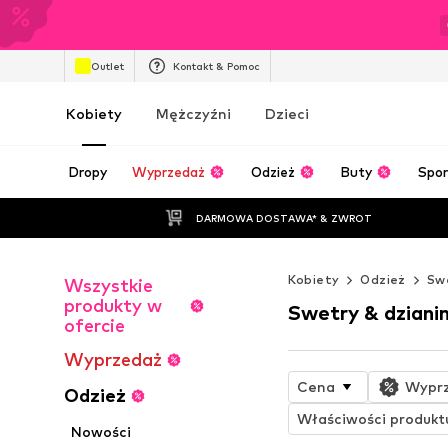
Outlet
Kontakt & Pomoc
Kobiety
Mężczyźni
Dzieci
Dropy
Wyprzedaż
Odzież
Buty
Spor
DARMOWA DOSTAWA* & ZWROT
Kobiety
Odzież
Swe
Wszystkie
produkty w
Swetry & dziani
ofercie
Wyprzedaż
Cena
Wypr
Odzież
Właściwości produkt
Nowości