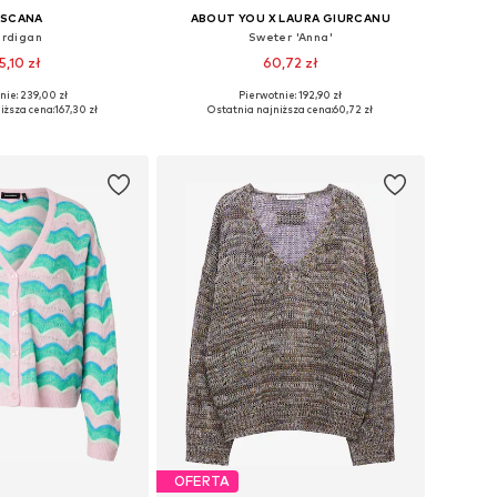
ASCANA
ABOUT YOU X LAURA GIURCANU
rdigan
Sweter 'Anna'
5,10 zł
60,72 zł
nie: 239,00 zł
Pierwotnie: 192,90 zł
y: S-M, L-XL, XXL-XXXL
Dostępne rozmiary: XS, M, L, XL, XXL
iższa cena:
167,30 zł
Ostatnia najniższa cena:
60,72 zł
do koszyka
Dodaj do koszyka
OFERTA