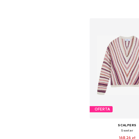
Dostępne rozmiary: S, 
Dodaj do kos
OFERTA
SCALPERS
Sweter
168,26 zł