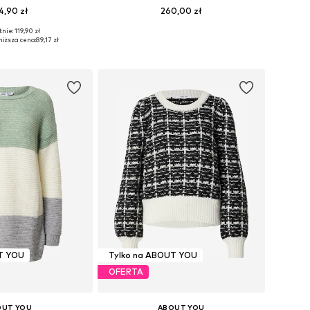
4,90 zł
260,00 zł
+
1
nie: 119,90 zł
ry: XS, M, L, XL, XXL
Dostępne rozmiary: S, M, L, XL
niższa cena:
89,17 zł
do koszyka
Dodaj do koszyka
T YOU
Tylko na ABOUT YOU
OFERTA
OUT YOU
ABOUT YOU