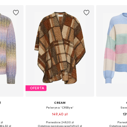
OFERTA
Z
CREAM
Peleryna 'CRBlye'
Swet
149,40 zł
13
 zł
Pierwotnie: 249,00 zł
Pierwot
M, L, XXL
Dostępne rozmiary: XS-XL
Dostępne roz
184,50 zł
Ostatnia najniższa cena:
149,40 zł
Ostatnia najn