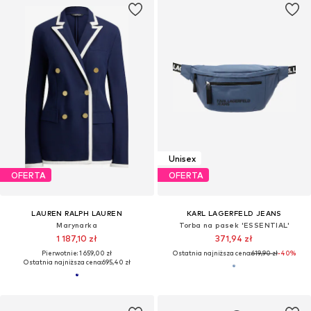
Unisex
OFERTA
OFERTA
LAUREN RALPH LAUREN
KARL LAGERFELD JEANS
Marynarka
Torba na pasek 'ESSENTIAL'
1 187,10 zł
371,94 zł
Pierwotnie: 1 659,00 zł
Ostatnia najniższa cena:
619,90 zł
-40%
Ostatnia najniższa cena:
695,40 zł