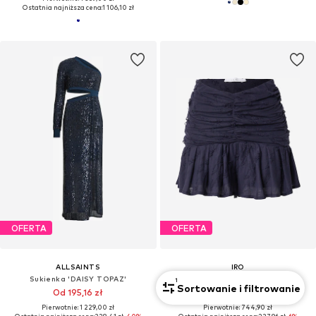
Ostatnia najniższa cena:
1 106,10 zł
OFERTA
OFERTA
ALLSAINTS
IRO
Sukienka 'DAISY TOPAZ'
Spódnica
1
Sortowanie i filtrowanie
Od 195,16 zł
221,96 zł
Pierwotnie: 1 229,00 zł
Pierwotnie: 744,90 zł