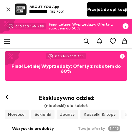
ABOUT YOU App
Przejdź do aplikacji
(152 700)
Finał Letniej Wyprzedaży: Oferty z
01
D
16
G
16
M
44
S
rabatem do 60%
01
D
16
G
16
M
44
S
Finał Letniej Wyprzedaży: Oferty z rabatem do
60%
Ekskluzywna odzież
(niebieski) dla kobiet
Nowości
Sukienki
Jeansy
Koszulki & topy
Spo
Wszystkie produkty
Twoje oferty
1 413