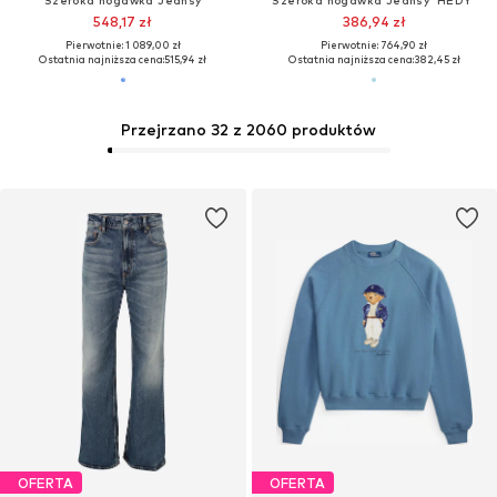
Szeroka nogawka Jeansy
Szeroka nogawka Jeansy 'HEDY'
548,17 zł
386,94 zł
Pierwotnie: 1 089,00 zł
Pierwotnie: 764,90 zł
Ostatnia najniższa cena:
515,94 zł
Ostatnia najniższa cena:
382,45 zł
Przejrzano 32 z 2060 produktów
OFERTA
OFERTA