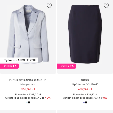
Tylko na ABOUT YOU
OFERTA
OFERTA
FLEUR BY KAVIAR GAUCHE
BOSS
Marynarka
Spódnica 'VILEAH'
365,96 zł
437,94 zł
Pierwotnie: 1 149,00 zł
Pierwotnie: 814,90 zł
Ostatnia najniższa cena:
617,40 zł
-40%
Ostatnia najniższa cena:
479,43 zł
-8%