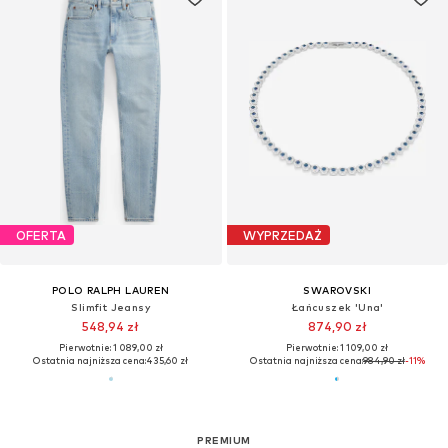
OFERTA
WYPRZEDAŻ
POLO RALPH LAUREN
SWAROVSKI
Slimfit Jeansy
Łańcuszek 'Una'
548,94 zł
874,90 zł
Pierwotnie: 1 089,00 zł
Pierwotnie: 1 109,00 zł
Ostatnia najniższa cena:
435,60 zł
Ostatnia najniższa cena:
984,90 zł
-11%
PREMIUM