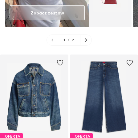
Zobacz zestaw
1
/
2
OFERTA
OFERTA