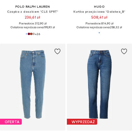
POLO RALPH LAUREN
HUGO
Czapka z daszkiem 'CLS SPRT'
Kurtka przejściowa 'Galatea_B'
236,61 zł
508,41 zł
Pierwotnie: 312,90 zł
Pierwotnie: 814,90 zł
Ostatnia najniższa cena:
195,93 zł
Ostatnia najniższa cena:
258,32 zł
+
26
OFERTA
WYPRZEDAŻ