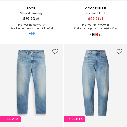
JOOP!
COCCINELLE
Slimfit Jeansy
Torebka 'TEBE'
529,90 zł
647,91 zł
Pierwotnie: 669,90 zł
Pierwotnie: 799,90 zł
Ostatnia najniższa cena:
418,41 zł
Ostatnia najniższa cena:
647,91 zł
+
4
OFERTA
OFERTA