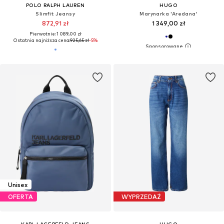
POLO RALPH LAUREN
HUGO
Slimfit Jeansy
Marynarka 'Aredana'
872,91 zł
1 349,00 zł
Pierwotnie: 1 089,00 zł
Ostatnia najniższa cena:
925,65 zł
-5%
Unisex
OFERTA
WYPRZEDAŻ