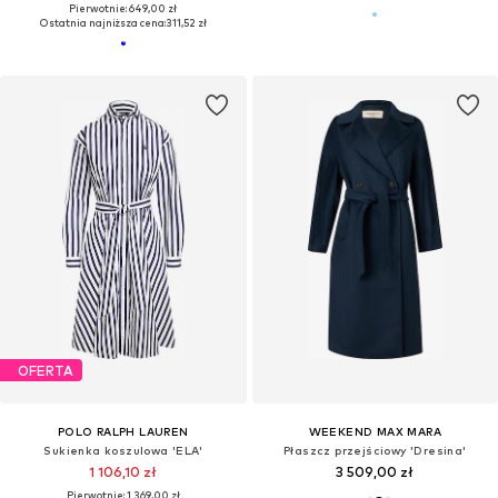
Pierwotnie: 649,00 zł
Ostatnia najniższa cena:
311,52 zł
OFERTA
POLO RALPH LAUREN
WEEKEND MAX MARA
Sukienka koszulowa 'ELA'
Płaszcz przejściowy 'Dresina'
1 106,10 zł
3 509,00 zł
Pierwotnie: 1 369,00 zł