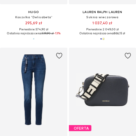
HUGO
LAUREN RALPH LAUREN
Koszulka 'Delisabeta'
Suknia wieczorowa
295,69 zł
1 037,40 zł
Pierwotnie: 574,90 zł
Pierwotnie: 2 049,00 zł
Ostatnia najniższa cena:
339,90 zł
-13%
Ostatnia najniższa cena:
866,15 zł
OFERTA