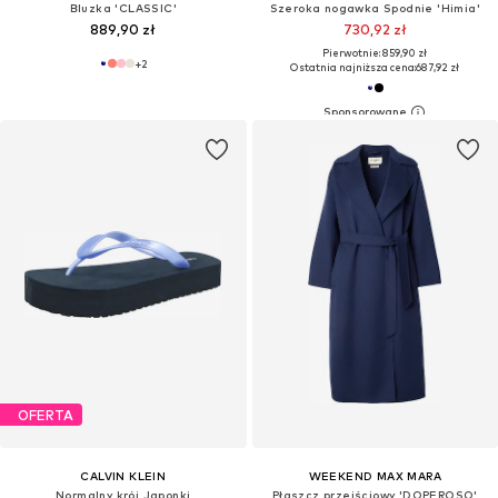
Bluzka 'CLASSIC'
Szeroka nogawka Spodnie 'Himia'
889,90 zł
730,92 zł
Pierwotnie: 859,90 zł
+
2
Ostatnia najniższa cena:
687,92 zł
OFERTA
CALVIN KLEIN
WEEKEND MAX MARA
Normalny krój Japonki
Płaszcz przejściowy 'DOPEROSO'