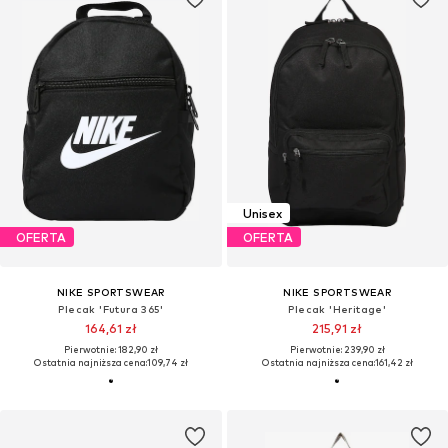
Unisex
OFERTA
OFERTA
NIKE SPORTSWEAR
NIKE SPORTSWEAR
Plecak 'Futura 365'
Plecak 'Heritage'
164,61 zł
215,91 zł
Pierwotnie: 182,90 zł
Pierwotnie: 239,90 zł
Ostatnia najniższa cena:
109,74 zł
Ostatnia najniższa cena:
161,42 zł