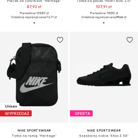
Plecak na sznurkach 'Heritage'
Torba na pasek 'HERITAGE 2.0'
87,92 zł
107,91 zł
Pierwotnie: 109,90 zł
Pierwotnie: 119,90 zł
Ostatnia najniższa cena:
73,71 zł
Ostatnia najniższa cena:
99,66 zł
Unisex
WYPRZEDAŻ
OFERTA
NIKE SPORTSWEAR
NIKE SPORTSWEAR
Torba na ramię 'Heritage'
Sneakersy niskie 'Shox Z SE'