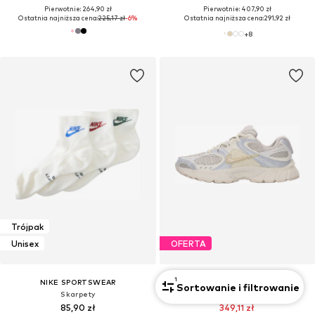
Pierwotnie: 264,90 zł
Pierwotnie: 407,90 zł
Ostatnia najniższa cena:
225,17 zł
-6%
Ostatnia najniższa cena:
291,92 zł
+
8
Trójpak
Unisex
OFERTA
1
NIKE SPORTSWEAR
NIKE SPORTSWEAR
Sortowanie i filtrowanie
Skarpety
Sneakersy niskie 'V5'
85,90 zł
349,11 zł