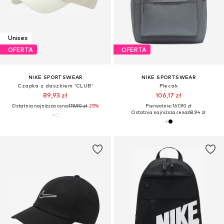
Unisex
OFERTA
OFERTA
NIKE SPORTSWEAR
NIKE SPORTSWEAR
Czapka z daszkiem 'CLUB'
Plecak
89,93 zł
106,17 zł
Ostatnia najniższa cena:
119,90 zł
-25%
Pierwotnie: 167,90 zł
Ostatnia najniższa cena:
68,94 zł