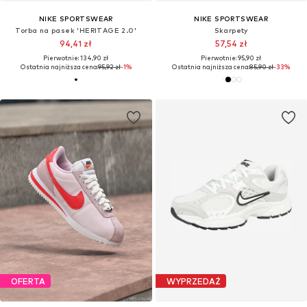
NIKE SPORTSWEAR
NIKE SPORTSWEAR
Torba na pasek 'HERITAGE 2.0'
Skarpety
94,41 zł
57,54 zł
Pierwotnie: 134,90 zł
Pierwotnie: 95,90 zł
Ostatnia najniższa cena:
95,92 zł
-1%
Ostatnia najniższa cena:
85,90 zł
-33%
OFERTA
WYPRZEDAŻ