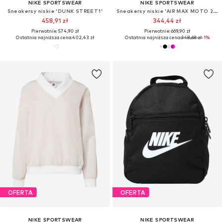
NIKE SPORTSWEAR
NIKE SPORTSWEAR
Sneakersy niskie 'DUNK STREET1'
Sneakersy niskie 'AIR MAX MOTO 2K'
458,91 zł
344,44 zł
Pierwotnie: 574,90 zł
Pierwotnie: 669,90 zł
Ostatnia najniższa cena:
402,43 zł
Ostatnia najniższa cena:
348,68 zł
-1%
OFERTA
OFERTA
NIKE SPORTSWEAR
NIKE SPORTSWEAR