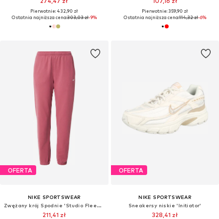
274,47 zł
107,16 zł
Pierwotnie: 432,90 zł
Pierwotnie: 359,90 zł
Ostatnia najniższa cena:
303,03 zł
-9%
Ostatnia najniższa cena:
114,32 zł
-6%
OFERTA
OFERTA
NIKE SPORTSWEAR
NIKE SPORTSWEAR
Zwężany krój Spodnie 'Studio Fleece'
Sneakersy niskie 'Initiator'
211,41 zł
328,41 zł