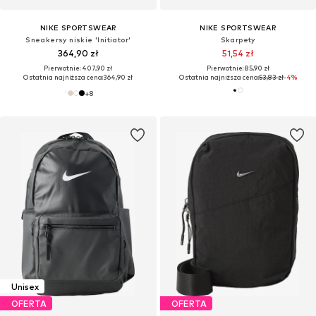
NIKE SPORTSWEAR
NIKE SPORTSWEAR
Sneakersy niskie 'Initiator'
Skarpety
364,90 zł
51,54 zł
Pierwotnie: 407,90 zł
Pierwotnie: 85,90 zł
Ostatnia najniższa cena:
364,90 zł
Ostatnia najniższa cena:
53,83 zł
-4%
+
8
Unisex
OFERTA
OFERTA